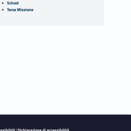
School
Terza Missione
essibilità
|
Dichiarazione di accessibilità