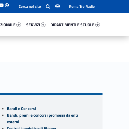
Roma Tre Radio
onale 79188-93
Servizi 38828-114
Dipartimenti E Scuole 14063-140
ZIONALE
SERVIZI
DIPARTIMENTI E SCUOLE
Sidebar
Bandi e Concorsi
Bandi, premi e concorsi promossi da enti
esterni
Centro Linguistico di Ateneo