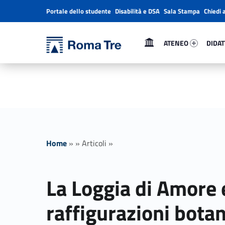
Portale dello studente
Disabilità e DSA
Sala Stampa
Chiedi 
Header info sidebar
Primary Menu
Ateneo 82841-1
Didatti
Università Roma Tre
ATENEO
DIDAT
La Loggia di Amore e Psiche: le raffigurazioni botaniche come simbolo di amore, meraviglia e potere (secondo appuntamento) - Università Roma Tre
L’Università degli Studi Roma Tre è un’università giovane e per giovani, è nata nel 1992 ed è rapidamente cresciuta sia in termini di studenti che di corsi di studio offerti. Sono attivi 13 dipartimenti che offrono corsi di Laurea, Laurea magistrale, Master, Corsi di perfezionamento, Dottorati di ricerca e Scuole di specializzazione
Home
»
»
Articoli
»
La Loggia di Amore e
raffigurazioni bota