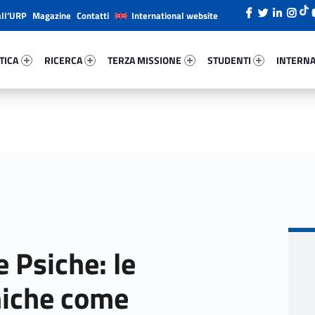
all’URP
Magazine
Contatti
International website
ca 2860-26
Ricerca 69535-38
Terza Missione 8641-49
Studenti 57986-66
Internazi
TICA
RICERCA
TERZA MISSIONE
STUDENTI
INTERNA
 Psiche: le
niche come