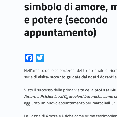
simbolo di amore, m
e potere (secondo
appuntamento)
Fa
T
ce
w
Nell’ambito delle celebrazioni del trentennale di Ro
b
itt
serie di
visite-racconto guidate dai nostri docenti
e
o
er
o
Visto il successo della prima visita della
prof.ssa Gi
Amore e Psiche: le raffigurazioni botaniche come s
k
aggiunto un nuovo appuntamento per
mercoledì 31 
La Loggia di Amore e Psiche come prima testimonian