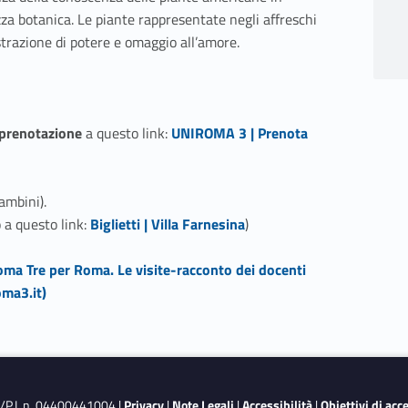
 botanica. Le piante rappresentate negli affreschi
trazione di potere e omaggio all’amore.
Link identifier #identifier__66615-1
prenotazione
a questo link:
UNIROMA 3 | Prenota
bambini).
Link identifier #identifier__99789-2
o a questo link:
Biglietti | Villa Farnesina
)
ma Tre per Roma. Le visite-racconto dei docenti
oma3.it)
F./P.I. n. 04400441004 |
Privacy
|
Note Legali
|
Accessibilità
|
Obiettivi di acc