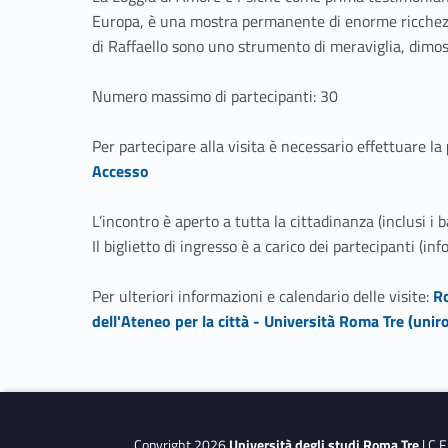
Europa, è una mostra permanente di enorme ricchezza
di Raffaello sono uno strumento di meraviglia, dimos
Numero massimo di partecipanti: 30
Per partecipare alla visita è necessario effettuare la
Accesso
L’incontro è aperto a tutta la cittadinanza (inclusi i 
Il biglietto di ingresso è a carico dei partecipanti (inf
Link identifier #identifier__88010-3
Per ulteriori informazioni e calendario delle visite:
Ro
dell'Ateneo per la città - Università Roma Tre (unir
Skip back to navigation
Copyright 2026
Università degli studi Roma Tre
| C.