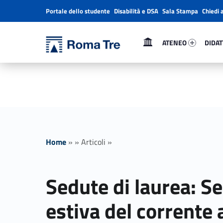
Portale dello studente
Disabilità e DSA
Sala Stampa
Chiedi 
Header info sidebar
Primary Menu
Ateneo 41411-1
Didatt
Università Roma Tre
ATENEO
DIDAT
Sedute di laurea: Sessione estiva del corrente a.a. 2020/2021 - Giugno e Luglio 2021 - Università Roma Tre
L’Università degli Studi Roma Tre è un’università giovane e per giovani, è nata nel 1992 ed è rapidamente cresciuta sia in termini di studenti che di corsi di studio offerti. Sono attivi 13 dipartimenti che offrono corsi di Laurea, Laurea magistrale, Master, Corsi di perfezionamento, Dottorati di ricerca e Scuole di specializzazione
Home
»
»
Articoli
»
Sedute di laurea: S
estiva del corrente 