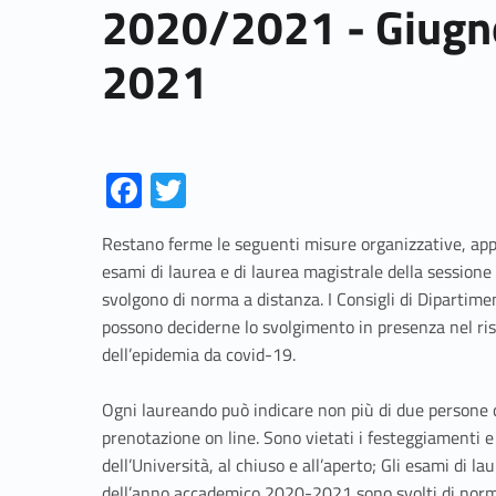
2020/2021 - Giugno
2021
Link identifier #identifier__121007-1
Link identifier #identifier__4207-2
Fa
T
ce
w
Restano ferme le seguenti misure organizzative, ap
b
itt
esami di laurea e di laurea magistrale della session
o
er
svolgono di norma a distanza. I Consigli di Dipartiment
o
possono deciderne lo svolgimento in presenza nel risp
dell’epidemia da covid-19.
k
Ogni laureando può indicare non più di due persone c
prenotazione on line. Sono vietati i festeggiamenti e
dell’Università, al chiuso e all’aperto; Gli esami di l
dell’anno accademico 2020-2021 sono svolti di norma