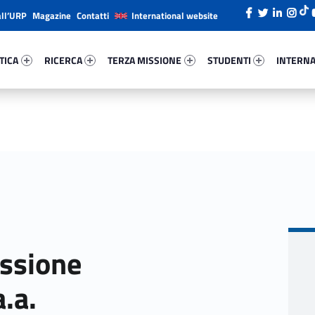
all’URP
Magazine
Contatti
International website
ica 91754-26
Ricerca 69951-38
Terza Missione 27243-49
Studenti 83783-66
Internazi
TICA
RICERCA
TERZA MISSIONE
STUDENTI
INTERNA
essione
a.a.