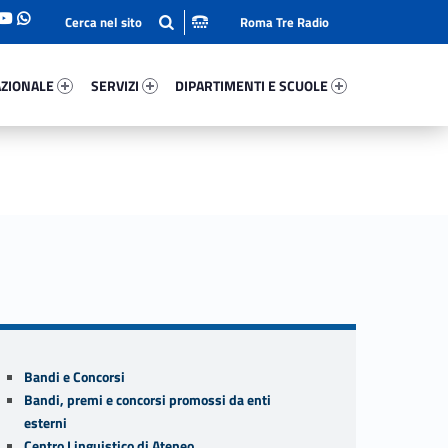
Roma Tre Radio
onale 7242-93
Servizi 25990-114
Dipartimenti E Scuole 1589-140
ZIONALE
SERVIZI
DIPARTIMENTI E SCUOLE
Sidebar
Bandi e Concorsi
Bandi, premi e concorsi promossi da enti
esterni
Centro Linguistico di Ateneo