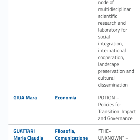
node of
multidisciplinar
scientific
research and
laboratory for
social
integration,
international
cooperation,
landscape
preservation and
cultural
dissemination
Link identifier #identifier__7138-51
Link identifier #identifier__120926-52
GIUA Mara
Economia
POTION –
Policies for
Transition: Impact
and Governance
Link identifier #identifier__123220-53
Link identifier #identifier__183529-54
GUATTARI
Filosofia,
“THE-
Maria Claudia
Comunicazione
UNKNOWN” –