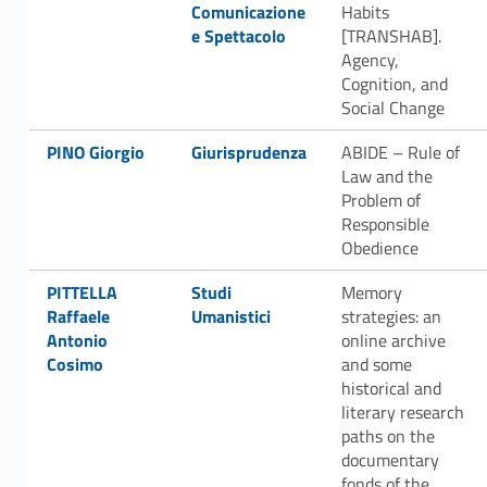
Comunicazione
Habits
e Spettacolo
[TRANSHAB].
Agency,
Cognition, and
Social Change
Link identifier #identifier__152102-71
Link identifier #identifier__40481-72
PINO Giorgio
Giurisprudenza
ABIDE – Rule of
Law and the
Problem of
Responsible
Obedience
Link identifier #identifier__29528-73
Link identifier #identifier__80683-74
PITTELLA
Studi
Memory
Raffaele
Umanistici
strategies: an
Antonio
online archive
Cosimo
and some
historical and
literary research
paths on the
documentary
fonds of the