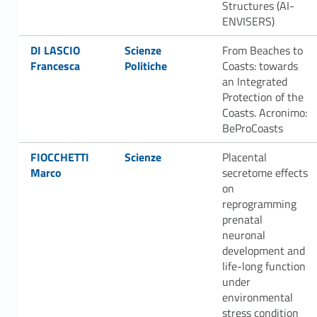
Structures (AI-
ENVISERS)
Link identifier #identifier__51740-37
Link identifier #identifier__10465-38
DI LASCIO
Scienze
From Beaches to
Francesca
Politiche
Coasts: towards
an Integrated
Protection of the
Coasts. Acronimo:
BeProCoasts
Link identifier #identifier__185846-39
Link identifier #identifier__152971-40
FIOCCHETTI
Scienze
Placental
Marco
secretome effects
on
reprogramming
prenatal
neuronal
development and
life-long function
under
environmental
stress condition