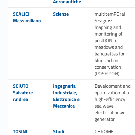
Aeronautiche
Link identifier #identifier__63123-79
Link identifier #identifier__144508-80
SCALICI
Scienze
multitemPOral
Massimiliano
SEagrass
mapping and
monitoring of
posIDONia
meadows and
banquettes for
blue carbon
conservation
(POSEIDON)
Link identifier #identifier__127147-81
Link identifier #identifier__118406-82
SCIUTO
Ingegneria
Development and
Salvatore
Industriale,
optimization of a
Andrea
Elettronica e
high-efficiency
Meccanica
sea wave
electrical power
generator
Link identifier #identifier__96735-83
Link identifier #identifier__157806-84
TOSINI
Studi
CHROME –