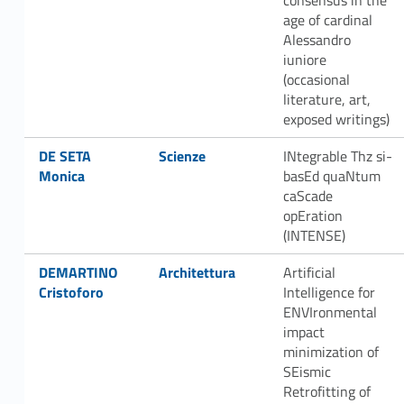
consensus in the
age of cardinal
Alessandro
iuniore
(occasional
literature, art,
exposed writings)
Link identifier #identifier__137948-33
Link identifier #identifier__10251-34
DE SETA
Scienze
INtegrable Thz si-
Monica
basEd quaNtum
caScade
opEration
(INTENSE)
Link identifier #identifier__11988-35
Link identifier #identifier__27041-36
DEMARTINO
Architettura
Artificial
Cristoforo
Intelligence for
ENVIronmental
impact
minimization of
SEismic
Retrofitting of