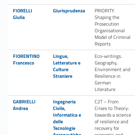
Link identifier #identifier__183285-41
Link identifier #identifier__89483-42
FIORELLI
Giurisprudenza
PRIORITY.
Giulia
Shaping the
Prosecution
Organisational
Model of Criminal
Reports
Link identifier #identifier__69597-43
Link identifier #identifier__117912-44
FIORENTINO
Lingue,
Eco-writings.
Francesco
Letterature e
Geography,
Culture
Environment and
Straniere
Resilience in
German
Literature
Link identifier #identifier__10421-45
Link identifier #identifier__100029-46
GABRIELLI
Ingegneria
C2T – From
Andrea
Civile,
Crises to Theory:
Informatica e
towards a science
delle
of resilience and
Tecnologie
recovery for
Aeronautiche
economic and