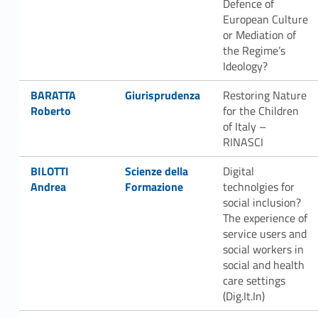
Defence of
P
European Culture
or Mediation of
N
the Regime’s
Ideology?
R
Link identifier #identifier__129348-3
Link identifier #identifier__91401-4
BARATTA
Giurisprudenza
Restoring Nature
R
Roberto
for the Children
of Italy –
RINASCI
Link identifier #identifier__89458-5
Link identifier #identifier__89651-6
BILOTTI
Scienze della
Digital
Andrea
Formazione
technolgies for
social inclusion?
The experience of
service users and
social workers in
social and health
care settings
(Dig.It.In)