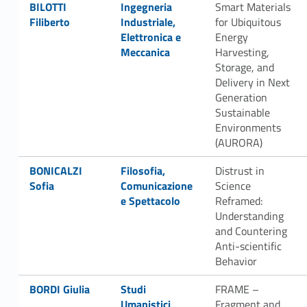
Link identifier #identifier__91945-7
Link identifier #identifier__19838-8
BILOTTI
Ingegneria
Smart Materials
Filiberto
Industriale,
for Ubiquitous
Elettronica e
Energy
Meccanica
Harvesting,
Storage, and
Delivery in Next
Generation
Sustainable
Environments
(AURORA)
Link identifier #identifier__143790-9
Link identifier #identifier__14080-10
BONICALZI
Filosofia,
Distrust in
Sofia
Comunicazione
Science
e Spettacolo
Reframed:
Understanding
and Countering
Anti-scientific
Behavior
Link identifier #identifier__108675-11
Link identifier #identifier__96719-12
BORDI Giulia
Studi
FRAME –
Umanistici
Fragment and