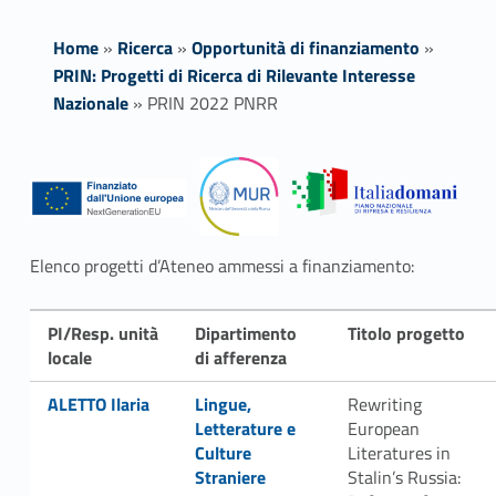
Home
»
Ricerca
»
Opportunità di finanziamento
»
PRIN: Progetti di Ricerca di Rilevante Interesse
Nazionale
»
PRIN 2022 PNRR
P
R
I
Elenco progetti d’Ateneo ammessi a finanziamento:
N
PI/Resp. unità
Dipartimento
Titolo progetto
2
locale
di afferenza
0
Link identifier #identifier__136825-1
Link identifier #identifier__121321-2
ALETTO Ilaria
Lingue,
Rewriting
Letterature e
European
2
Culture
Literatures in
2
Straniere
Stalin’s Russia: