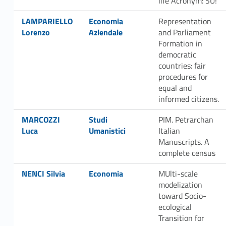
life Acronym: SU!
Link identifier #identifier__145381-59
Link identifier #identifier__131270-60
LAMPARIELLO
Economia
Representation
Lorenzo
Aziendale
and Parliament
Formation in
democratic
countries: fair
procedures for
equal and
informed citizens.
Link identifier #identifier__100389-61
Link identifier #identifier__39644-62
MARCOZZI
Studi
PIM. Petrarchan
Luca
Umanistici
Italian
Manuscripts. A
complete census
Link identifier #identifier__22242-63
Link identifier #identifier__178918-64
NENCI Silvia
Economia
MUlti-scale
modelization
toward Socio-
ecological
Transition for