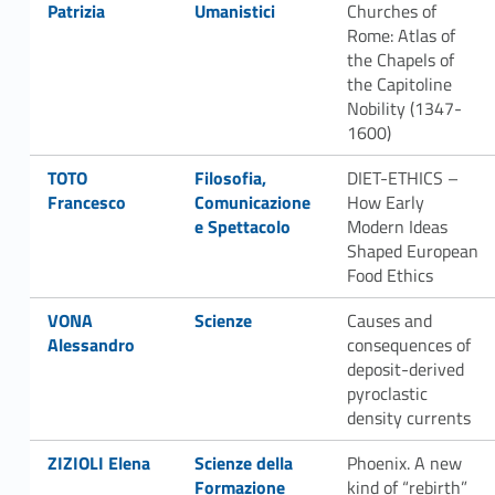
Patrizia
Umanistici
Churches of
Rome: Atlas of
the Chapels of
the Capitoline
Nobility (1347-
1600)
Link identifier #identifier__80508-85
Link identifier #identifier__74863-86
TOTO
Filosofia,
DIET-ETHICS –
Francesco
Comunicazione
How Early
e Spettacolo
Modern Ideas
Shaped European
Food Ethics
Link identifier #identifier__43882-87
Link identifier #identifier__110954-88
VONA
Scienze
Causes and
Alessandro
consequences of
deposit-derived
pyroclastic
density currents
Link identifier #identifier__161675-89
Link identifier #identifier__17825-90
ZIZIOLI Elena
Scienze della
Phoenix. A new
Formazione
kind of “rebirth”