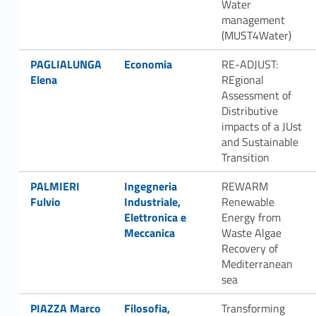
Water
management
(MUST4Water)
Link identifier #identifier__93642-65
Link identifier #identifier__98967-66
PAGLIALUNGA
Economia
RE-ADJUST:
Elena
REgional
Assessment of
Distributive
impacts of a JUst
and Sustainable
Transition
Link identifier #identifier__39081-67
Link identifier #identifier__89280-68
PALMIERI
Ingegneria
REWARM
Fulvio
Industriale,
Renewable
Elettronica e
Energy from
Meccanica
Waste Algae
Recovery of
Mediterranean
sea
Link identifier #identifier__136232-69
Link identifier #identifier__104809-70
PIAZZA Marco
Filosofia,
Transforming