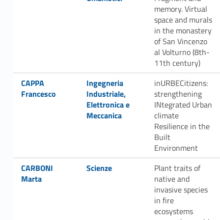
memory. Virtual
space and murals
in the monastery
of San Vincenzo
al Volturno (8th-
11th century)
Link identifier #identifier__35116-13
Link identifier #identifier__134540-14
CAPPA
Ingegneria
inURBECitizens:
Francesco
Industriale,
strengthening
Elettronica e
INtegrated Urban
Meccanica
climate
Resilience in the
Built
Environment
Link identifier #identifier__45879-15
Link identifier #identifier__104240-16
CARBONI
Scienze
Plant traits of
Marta
native and
invasive species
in fire
ecosystems