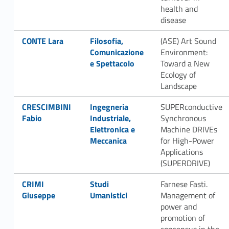
health and
disease
Link identifier #identifier__170797-27
Link identifier #identifier__183611-28
CONTE Lara
Filosofia,
(ASE) Art Sound
Comunicazione
Environment:
e Spettacolo
Toward a New
Ecology of
Landscape
Link identifier #identifier__110855-29
Link identifier #identifier__109945-30
CRESCIMBINI
Ingegneria
SUPERconductive
Fabio
Industriale,
Synchronous
Elettronica e
Machine DRIVEs
Meccanica
for High-Power
Applications
(SUPERDRIVE)
Link identifier #identifier__172758-31
Link identifier #identifier__69886-32
CRIMI
Studi
Farnese Fasti.
Giuseppe
Umanistici
Management of
power and
promotion of