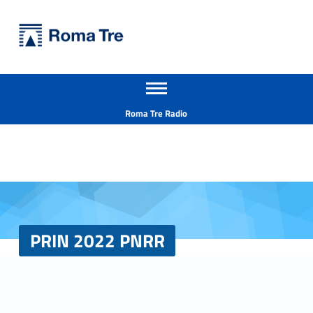
Primary Menu
Università Roma Tre
PRIN 2022 PNRR - Università Roma Tre
Apri il menu secondario
L’Università degli Studi Roma Tre è un’università giovane e per giovani, è nata nel 1992 ed è rapidamente cresciuta sia in termini di studenti che di corsi di studio offerti. Sono attivi 13 dipartimenti che offrono corsi di Laurea, Laurea magistrale, Master, Corsi di perfezionamento, Dottorati di ricerca e Scuole di specializzazione
Header info sidebar
Roma Tre Radio
PRIN 2022 PNRR