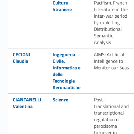
Culture
Pacifism. French
Straniere
Literature in the
Inter-war period
by exploiting
Distributional
Semantic
Analysis
Link identifier #identifier__168742-23
Link identifier #identifier__47832-24
CECIONI
Ingegneria
AIMS: Artificial
Claudia
Civile,
Intelligence to
Informatica e
Monitor our Seas
delle
Tecnologie
Aeronautiche
Link identifier #identifier__57689-25
Link identifier #identifier__11056-26
CIANFANELLI
Scienze
Post-
Valentina
translational and
transcriptional
regulation of
peroxisome
turnover in