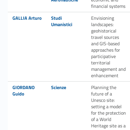
financial systems
Link identifier #identifier__51526-47
Link identifier #identifier__133964-48
GALLIA Arturo
Studi
Envisioning
Umanistici
landscapes:
geohistorical
travel sources
and GIS-based
approaches for
participative
territorial
management and
enhancement
Link identifier #identifier__184938-49
Link identifier #identifier__165001-50
GIORDANO
Scienze
Planning the
Guido
future of a
Unesco site:
setting a model
for the protection
of a World
Heritage site as a