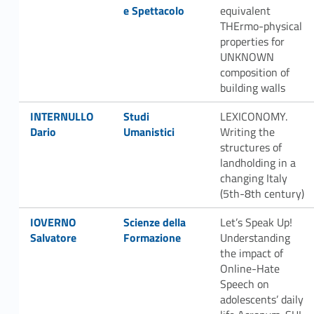
e Spettacolo
equivalent
THErmo-physical
properties for
UNKNOWN
composition of
building walls
Link identifier #identifier__64690-55
Link identifier #identifier__100891-56
INTERNULLO
Studi
LEXICONOMY.
Dario
Umanistici
Writing the
structures of
landholding in a
changing Italy
(5th-8th century)
Link identifier #identifier__173581-57
Link identifier #identifier__136284-58
IOVERNO
Scienze della
Let’s Speak Up!
Salvatore
Formazione
Understanding
the impact of
Online-Hate
Speech on
adolescents’ daily