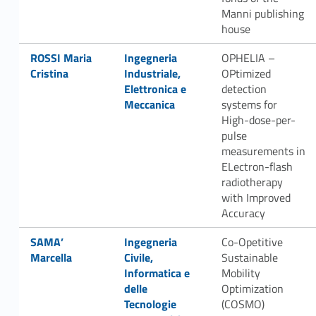
Manni publishing
house
Link identifier #identifier__55016-75
Link identifier #identifier__185609-76
ROSSI Maria
Ingegneria
OPHELIA –
Cristina
Industriale,
OPtimized
Elettronica e
detection
Meccanica
systems for
High-dose-per-
pulse
measurements in
ELectron-flash
radiotherapy
with Improved
Accuracy
Link identifier #identifier__4658-77
Link identifier #identifier__39734-78
SAMA’
Ingegneria
Co-Opetitive
Marcella
Civile,
Sustainable
Informatica e
Mobility
delle
Optimization
Tecnologie
(COSMO)