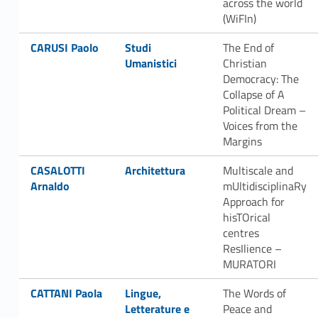
across the world
(WiFIn)
Link identifier #identifier__3571-17
Link identifier #identifier__85755-18
CARUSI Paolo
Studi
The End of
Umanistici
Christian
Democracy: The
Collapse of A
Political Dream –
Voices from the
Margins
Link identifier #identifier__29486-19
Link identifier #identifier__16143-20
CASALOTTI
Architettura
Multiscale and
Arnaldo
mUltidisciplinaRy
Approach for
hisTOrical
centres
ResIlience –
MURATORI
Link identifier #identifier__60414-21
Link identifier #identifier__147606-22
CATTANI Paola
Lingue,
The Words of
Letterature e
Peace and