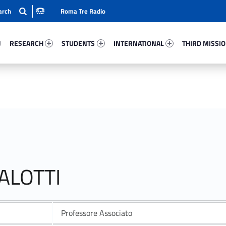
Roma Tre Radio
32-15
Research 92936-24
Students 92709-33
International 10829-50
Third Mission 
RESEARCH
STUDENTS
INTERNATIONAL
THIRD MISSI
ALOTTI
Professore Associato