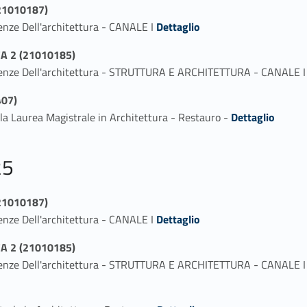
21010187)
Link identifier #identifier_person_67918-1
enze Dell'architettura - CANALE I
Dettaglio
A 2 (21010185)
Scienze Dell'architettura - STRUTTURA E ARCHITETTURA - CANALE 
07)
Link identifier #identifier_person_63991-1
la Laurea Magistrale in Architettura - Restauro -
Dettaglio
25
21010187)
Link identifier #identifier_person_147559-1
enze Dell'architettura - CANALE I
Dettaglio
A 2 (21010185)
Scienze Dell'architettura - STRUTTURA E ARCHITETTURA - CANALE 
Link identifier #identifier_person_143481-1