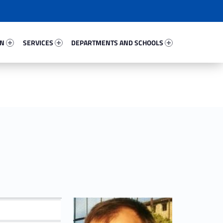
77330-67
Services 73424-81
Departments And Schools 56478-96
ON
SERVICES
DEPARTMENTS AND SCHOOLS