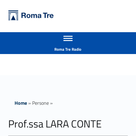
Primary Menu
Università Roma Tre
Prof.ssa LARA CONTE - Università Roma Tre
Apri il menu secondario
L’Università degli Studi Roma Tre è un’università giovane e per giovani, è nata nel 1992 ed è rapidamente cresciuta sia in termini di studenti che di corsi di studio offerti. Sono attivi 13 dipartimenti che offrono corsi di Laurea, Laurea magistrale, Master, Corsi di perfezionamento, Dottorati di ricerca e Scuole di specializzazione
Header info sidebar
Roma Tre Radio
Home
»
Persone
»
Prof.ssa LARA CONTE