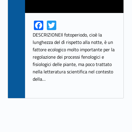
Fa
T
Link identifier share facebook archive #share-link-archive-68886
Link identifier share twitter archive #share-link-archive-55180
ce
w
DESCRIZIONEIl fotoperiodo, cioè la
b
itt
lunghezza del dì rispetto alla notte, è un
fattore ecologico molto importante per la
o
er
regolazione dei processi fenologici e
o
fisiologici delle piante, ma poco trattato
k
nella letteratura scientifica nel contesto
della…