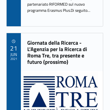
o
partenariato RIFORMED sul nuovo
k
programma Erasmus Plus.Di seguito…
Giornata della Ricerca -
POSTED ON:
21
Link identifier archive #link-archive-69160
L’Agenzia per la Ricerca di
JUN
Roma Tre, tra presente e
2021
futuro (prossimo)
Link identifier archive #link-archive-thumb-soap-6050