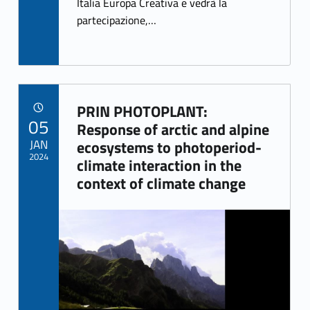
k
Italia Europa Creativa e vedrà la
partecipazione,…
PRIN PHOTOPLANT:
POSTED ON:
05
Link identifier archive #link-archive-97828
Response of arctic and alpine
JAN
ecosystems to photoperiod-
2024
climate interaction in the
context of climate change
Link identifier archive #link-archive-thumb-soap-12314