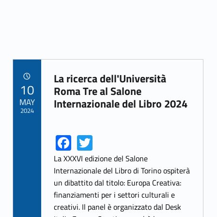
La ricerca dell'Università
POSTED ON:
10
Link identifier archive #link-archive-93199
Roma Tre al Salone
MAY
Internazionale del Libro 2024
2024
Fa
T
Link identifier share facebook archive #share-link-archive-47346
Link identifier share twitter archive #share-link-archive-28954
ce
w
La XXXVI edizione del Salone
b
itt
Internazionale del Libro di Torino ospiterà
un dibattito dal titolo: Europa Creativa:
o
er
finanziamenti per i settori culturali e
o
creativi. Il panel è organizzato dal Desk