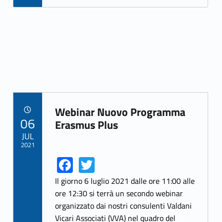
Webinar Nuovo Programma
POSTED ON:
06
Link identifier archive #link-archive-40012
Erasmus Plus
JUL
2021
Fa
T
Link identifier share facebook archive #share-link-archive-12862
Link identifier share twitter archive #share-link-archive-27762
ce
w
Il giorno 6 luglio 2021 dalle ore 11:00 alle
b
itt
ore 12:30 si terrà un secondo webinar
organizzato dai nostri consulenti Valdani
o
er
Vicari Associati (VVA) nel quadro del