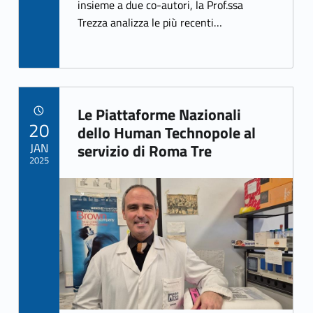
k
insieme a due co-autori, la Prof.ssa
Trezza analizza le più recenti…
Le Piattaforme Nazionali
POSTED ON:
20
Link identifier archive #link-archive-23804
dello Human Technopole al
JAN
servizio di Roma Tre
2025
Link identifier archive #link-archive-thumb-soap-51083