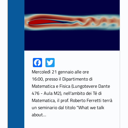
Fa
T
Link identifier share facebook archive #share-link-archive-98609
Link identifier share twitter archive #share-link-archive-66398
ce
w
Mercoledì 21 gennaio alle ore
b
itt
16:00, presso il Dipartimento di
Matematica e Fisica (Lungotevere Dante
o
er
476 - Aula M2), nell'ambito dei Té di
o
Matematica, il prof. Roberto Ferretti terrà
k
un seminario dal titolo "What we talk
about…