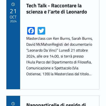
Tech Talk - Raccontare la
POSTED ON:
21
Link identifier archive #link-archive-14676
scienza e l’arte di Leonardo
OCT
2024
Fa
T
Link identifier share facebook archive #share-link-archive-84015
Link identifier share twitter archive #share-link-archive-28217
ce
w
Masterclass con Ken Burns, Sarah Burns,
b
itt
David McMahonRegisti del documentario
“Leonardo Da Vinci” Lunedì 21 ottobre
o
er
2024, alle ore 14.00, si terrà presso
o
l'Aula Parco del Dipartimento di Filosofia,
k
Comunicazione e Spettacolo (Via
Ostiense, 139) la Masterclass dal titolo…
Nanoparticelle di ossido di