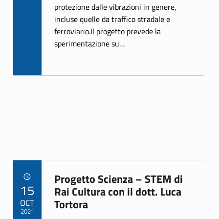
o
protezione dalle vibrazioni in genere,
k
incluse quelle da traffico stradale e
ferroviario.Il progetto prevede la
sperimentazione su…
Progetto Scienza – STEM di
POSTED ON:
15
Link identifier archive #link-archive-93288
Rai Cultura con il dott. Luca
OCT
Tortora
2021