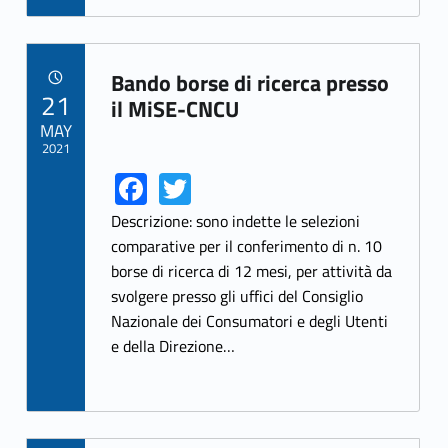
Bando borse di ricerca presso
POSTED ON:
21
Link identifier archive #link-archive-35086
il MiSE-CNCU
MAY
2021
Fa
T
Link identifier share facebook archive #share-link-archive-67410
Link identifier share twitter archive #share-link-archive-98018
ce
w
Descrizione: sono indette le selezioni
b
itt
comparative per il conferimento di n. 10
borse di ricerca di 12 mesi, per attività da
o
er
svolgere presso gli uffici del Consiglio
o
Nazionale dei Consumatori e degli Utenti
k
e della Direzione…