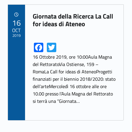
Giornata della Ricerca La Call
POSTED ON:
16
Link identifier archive #link-archive-8403
for ideas di Ateneo
OCT
2019
Fa
T
Link identifier share facebook archive #share-link-archive-11295
Link identifier share twitter archive #share-link-archive-63105
ce
w
16 Ottobre 2019, ore 10:00Aula Magna
b
itt
del RettoratoVia Ostiense, 159 –
RomaLa Call for ideas di AteneoProgetti
o
er
finanziati per il biennio 2018/2020: stato
o
dell’arteMercoledì 16 ottobre alle ore
k
10.00 presso l’Aula Magna del Rettorato
si terrà una “Giornata…