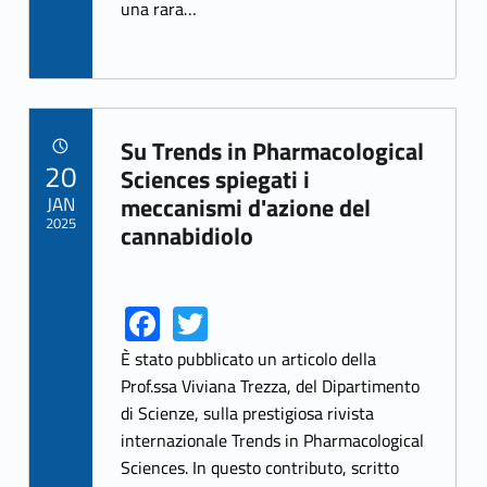
una rara…
Su Trends in Pharmacological
POSTED ON:
20
Link identifier archive #link-archive-1788
Sciences spiegati i
JAN
meccanismi d'azione del
2025
cannabidiolo
Fa
T
Link identifier share facebook archive #share-link-archive-17687
Link identifier share twitter archive #share-link-archive-32133
ce
w
È stato pubblicato un articolo della
b
itt
Prof.ssa Viviana Trezza, del Dipartimento
di Scienze, sulla prestigiosa rivista
o
er
internazionale Trends in Pharmacological
o
Sciences. In questo contributo, scritto