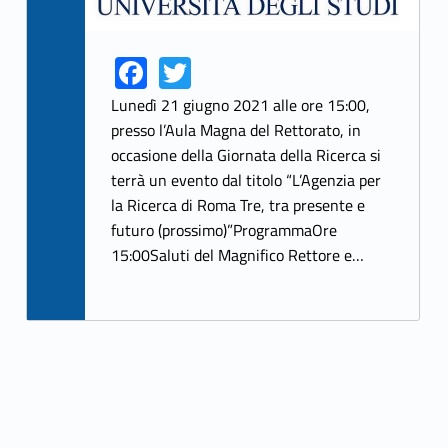
Fa
T
Link identifier share facebook archive #share-link-archive-38500
Link identifier share twitter archive #share-link-archive-36909
ce
w
Lunedì 21 giugno 2021 alle ore 15:00,
b
itt
presso l’Aula Magna del Rettorato, in
occasione della Giornata della Ricerca si
o
er
terrà un evento dal titolo “L’Agenzia per
o
la Ricerca di Roma Tre, tra presente e
k
futuro (prossimo)”ProgrammaOre
15:00Saluti del Magnifico Rettore e…