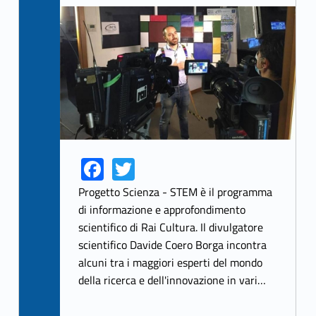
Link identifier archive #link-archive-thumb-soap-25689
Fa
T
Link identifier share facebook archive #share-link-archive-56479
Link identifier share twitter archive #share-link-archive-45298
ce
w
Progetto Scienza - STEM è il programma
b
itt
di informazione e approfondimento
scientifico di Rai Cultura. Il divulgatore
o
er
scientifico Davide Coero Borga incontra
o
alcuni tra i maggiori esperti del mondo
k
della ricerca e dell'innovazione in vari…