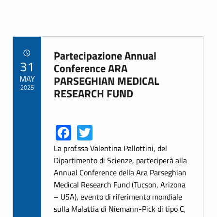
Partecipazione Annual
POSTED ON:
31
Link identifier archive #link-archive-96386
Conference ARA
MAY
PARSEGHIAN MEDICAL
2025
RESEARCH FUND
Fa
T
Link identifier share facebook archive #share-link-archive-27816
Link identifier share twitter archive #share-link-archive-9639
ce
w
La prof.ssa Valentina Pallottini, del
b
itt
Dipartimento di Scienze, parteciperà alla
Annual Conference della Ara Parseghian
o
er
Medical Research Fund (Tucson, Arizona
o
– USA), evento di riferimento mondiale
k
sulla Malattia di Niemann-Pick di tipo C,