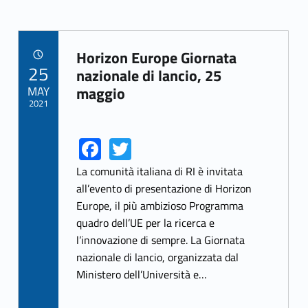
Horizon Europe Giornata
POSTED ON:
25
Link identifier archive #link-archive-46481
nazionale di lancio, 25
MAY
maggio
2021
Fa
T
Link identifier share facebook archive #share-link-archive-57106
Link identifier share twitter archive #share-link-archive-99464
ce
w
La comunità italiana di RI è invitata
b
itt
all’evento di presentazione di Horizon
Europe, il più ambizioso Programma
o
er
quadro dell’UE per la ricerca e
o
l’innovazione di sempre. La Giornata
k
nazionale di lancio, organizzata dal
Ministero dell’Università e…