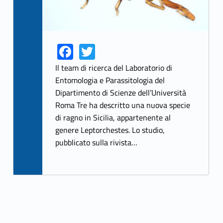
Fa
T
Link identifier share facebook archive #share-link-archive-96480
Link identifier share twitter archive #share-link-archive-91230
ce
w
Il team di ricerca del Laboratorio di
b
itt
Entomologia e Parassitologia del
Dipartimento di Scienze dell’Università
o
er
Roma Tre ha descritto una nuova specie
o
di ragno in Sicilia, appartenente al
k
genere Leptorchestes. Lo studio,
pubblicato sulla rivista…