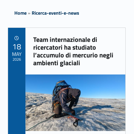
Home
»
Ricerca-eventi-e-news
Team internazionale di
POSTED ON:
18
Link identifier archive #link-archive-55719
ricercatori ha studiato
MAY
l’accumulo di mercurio negli
2026
ambienti glaciali
Link identifier archive #link-archive-thumb-soap-23117