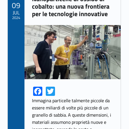
POSTED ON:
09
Link identifier archive #link-archive-56119
cobalto: una nuova frontiera
JUL
per le tecnologie innovative
2024
Link identifier archive #link-archive-thumb-soap-70193
Fa
T
Link identifier share facebook archive #share-link-archive-37412
Link identifier share twitter archive #share-link-archive-61318
ce
w
Immagina particelle talmente piccole da
b
itt
essere miliardi di volte più piccole di un
granello di sabbia. A queste dimensioni, i
o
er
materiali assumono proprietà nuove e
o