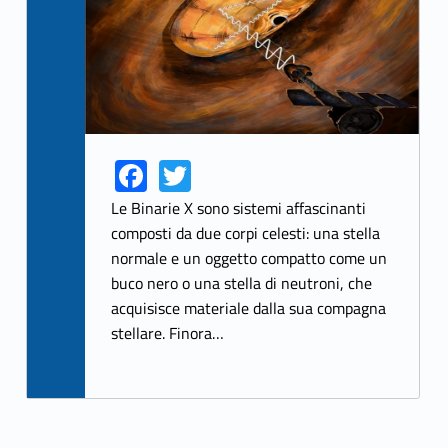
Fa
T
Link identifier share facebook archive #share-link-archive-38136
Link identifier share twitter archive #share-link-archive-82600
ce
w
Le Binarie X sono sistemi affascinanti
b
itt
composti da due corpi celesti: una stella
normale e un oggetto compatto come un
o
er
buco nero o una stella di neutroni, che
o
acquisisce materiale dalla sua compagna
k
stellare. Finora…