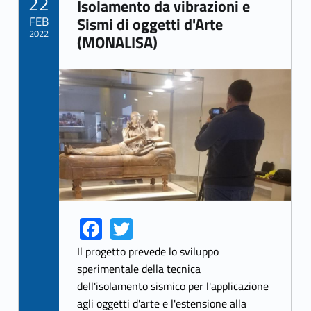
22
Link identifier archive #link-archive-33230
Isolamento da vibrazioni e
FEB
Sismi di oggetti d'Arte
2022
(MONALISA)
Link identifier archive #link-archive-thumb-soap-87180
Fa
T
Link identifier share facebook archive #share-link-archive-26662
Link identifier share twitter archive #share-link-archive-70397
ce
w
Il progetto prevede lo sviluppo
b
itt
sperimentale della tecnica
dell'isolamento sismico per l'applicazione
o
er
agli oggetti d'arte e l'estensione alla