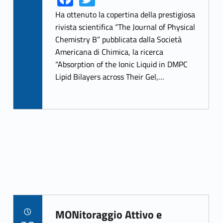
ce
w
Ha ottenuto la copertina della prestigiosa
b
itt
rivista scientifica “The Journal of Physical
Chemistry B” pubblicata dalla Società
o
er
Americana di Chimica, la ricerca
o
“Absorption of the Ionic Liquid in DMPC
k
Lipid Bilayers across Their Gel,…
MONitoraggio Attivo e
POSTED ON: