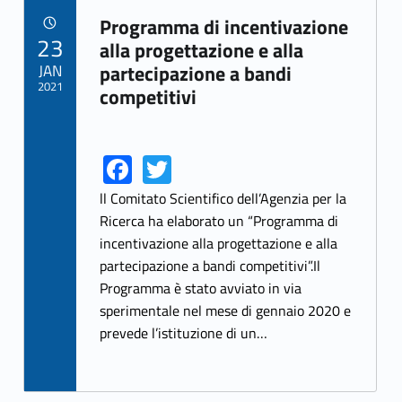
Programma di incentivazione
POSTED ON:
23
Link identifier archive #link-archive-90315
alla progettazione e alla
JAN
partecipazione a bandi
2021
competitivi
Fa
T
Link identifier share facebook archive #share-link-archive-26643
Link identifier share twitter archive #share-link-archive-93814
ce
w
ll Comitato Scientifico dell’Agenzia per la
b
itt
Ricerca ha elaborato un “Programma di
incentivazione alla progettazione e alla
o
er
partecipazione a bandi competitivi”.Il
o
Programma è stato avviato in via
k
sperimentale nel mese di gennaio 2020 e
prevede l’istituzione di un…