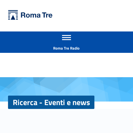
Primary Menu
Università Roma Tre
Ricerca - Eventi e news - Università Roma Tre
Apri il menu secondario
L’Università degli Studi Roma Tre è un’università giovane e per giovani, è nata nel 1992 ed è rapidamente cresciuta sia in termini di studenti che di corsi di studio offerti. Sono attivi 13 dipartimenti che offrono corsi di Laurea, Laurea magistrale, Master, Corsi di perfezionamento, Dottorati di ricerca e Scuole di specializzazione
Header info sidebar
Roma Tre Radio
Ricerca - Eventi e news