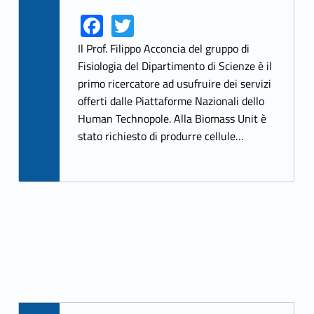
Fa
T
Link identifier share facebook archive #share-link-archive-23457
Link identifier share twitter archive #share-link-archive-40672
ce
w
Il Prof. Filippo Acconcia del gruppo di
b
itt
Fisiologia del Dipartimento di Scienze è il
primo ricercatore ad usufruire dei servizi
o
er
offerti dalle Piattaforme Nazionali dello
o
Human Technopole. Alla Biomass Unit è
k
stato richiesto di produrre cellule…