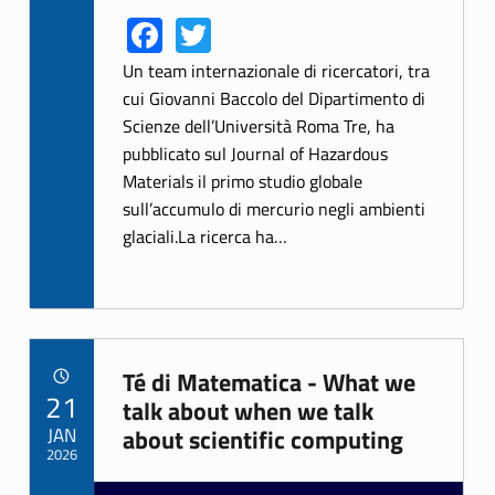
Fa
T
Link identifier share facebook archive #share-link-archive-67026
Link identifier share twitter archive #share-link-archive-28143
ce
w
Un team internazionale di ricercatori, tra
b
itt
cui Giovanni Baccolo del Dipartimento di
Scienze dell’Università Roma Tre, ha
o
er
pubblicato sul Journal of Hazardous
o
Materials il primo studio globale
k
sull’accumulo di mercurio negli ambienti
glaciali.La ricerca ha…
Té di Matematica - What we
POSTED ON:
21
Link identifier archive #link-archive-849
talk about when we talk
JAN
about scientific computing
2026
Link identifier archive #link-archive-thumb-soap-76901