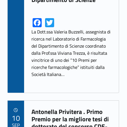
Fa
T
Link identifier share facebook archive #share-link-archive-11829
Link identifier share twitter archive #share-link-archive-10784
ce
w
La Dott.ssa Valeria Buzzelli, assegnista di
b
itt
ricerca nel Laboratorio di Farmacologia
del Dipartimento di Scienze coordinato
o
er
dalla Prof.ssa Viviana Trezza, è risultata
o
vincitrice di uno dei “10 Premi per
k
ricerche farmacologiche” istituiti dalla
Società Italiana…
Antonella Privitera . Primo
POSTED ON:
10
Link identifier archive #link-archive-31851
Premio per la migliore tesi di
SEP
dottorato del concorso CDE-