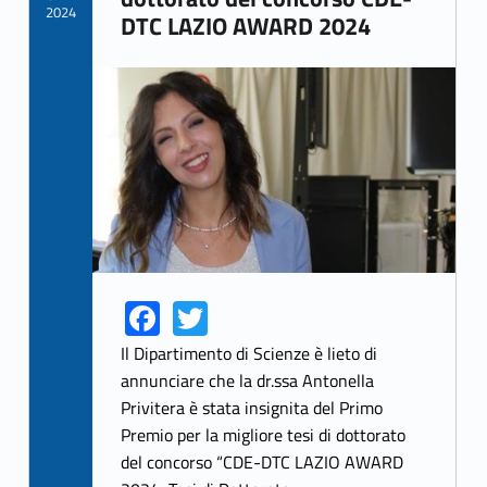
2024
DTC LAZIO AWARD 2024
Link identifier archive #link-archive-thumb-soap-50319
Fa
T
Link identifier share facebook archive #share-link-archive-88812
Link identifier share twitter archive #share-link-archive-95012
ce
w
Il Dipartimento di Scienze è lieto di
b
itt
annunciare che la dr.ssa Antonella
Privitera è stata insignita del Primo
o
er
Premio per la migliore tesi di dottorato
o
del concorso “CDE-DTC LAZIO AWARD