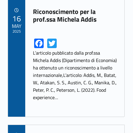
Riconoscimento per la
POSTED ON:
16
Link identifier archive #link-archive-18504
prof.ssa Michela Addis
MAY
2025
Fa
T
Link identifier share facebook archive #share-link-archive-33033
Link identifier share twitter archive #share-link-archive-72463
ce
w
L’articolo pubblicato dalla prof.ssa
b
itt
Michela Addis (Dipartimento di Economia)
ha ottenuto un riconoscimento a livello
o
er
internazionale,L’articolo: Addis, M., Batat,
o
W., Atakan, S. S., Austin, C. G., Manika, D.,
k
Peter, P. C., Peterson, L. (2022). Food
experience…