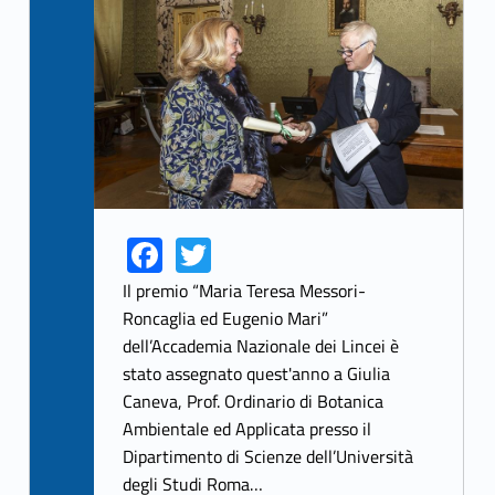
Link identifier archive #link-archive-thumb-soap-74445
Fa
T
Link identifier share facebook archive #share-link-archive-1314
Link identifier share twitter archive #share-link-archive-61513
ce
w
Il premio “Maria Teresa Messori-
b
itt
Roncaglia ed Eugenio Mari”
dell’Accademia Nazionale dei Lincei è
o
er
stato assegnato quest'anno a Giulia
o
Caneva, Prof. Ordinario di Botanica
k
Ambientale ed Applicata presso il
Dipartimento di Scienze dell’Università
degli Studi Roma…