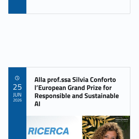
Alla prof.ssa Silvia Conforto
POSTED ON:
25
Link identifier archive #link-archive-33855
l’European Grand Prize for
JUN
Responsible and Sustainable
2026
AI
Link identifier archive #link-archive-thumb-soap-57741