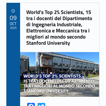
World's Top 2% Scientists, 15
POSTED ON:
09
Link identifier archive #link-archive-47807
tra i docenti del Dipartimento
OCT
di Ingegneria Industriale,
2025
Elettronica e Meccanica tra i
migliori al mondo secondo
Stanford University
Link identifier archive #link-archive-thumb-soap-85012
Link identifier share facebook archive #share-link-archive-92844
Link identifier share twitter archive #share-link-archive-48065