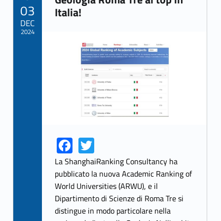
POSTED ON:
03
Link identifier archive #link-archive-5778
Italia!
DEC
2024
Link identifier archive #link-archive-thumb-soap-23136
Fa
T
Link identifier share facebook archive #share-link-archive-17576
Link identifier share twitter archive #share-link-archive-12925
ce
w
La ShanghaiRanking Consultancy ha
b
itt
pubblicato la nuova Academic Ranking of
World Universities (ARWU), e il
o
er
Dipartimento di Scienze di Roma Tre si
o
distingue in modo particolare nella