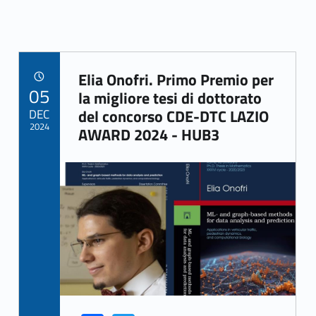
Elia Onofri. Primo Premio per
POSTED ON:
05
Link identifier archive #link-archive-48284
la migliore tesi di dottorato
DEC
del concorso CDE-DTC LAZIO
2024
AWARD 2024 - HUB3
Link identifier archive #link-archive-thumb-soap-17434