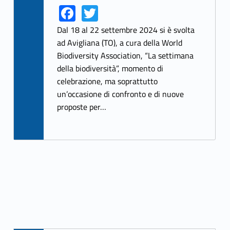
Fa
T
Link identifier share facebook archive #share-link-archive-76148
Link identifier share twitter archive #share-link-archive-40764
ce
w
Dal 18 al 22 settembre 2024 si è svolta
b
itt
ad Avigliana (TO), a cura della World
Biodiversity Association, “La settimana
o
er
della biodiversità”, momento di
o
celebrazione, ma soprattutto
k
un’occasione di confronto e di nuove
proposte per…