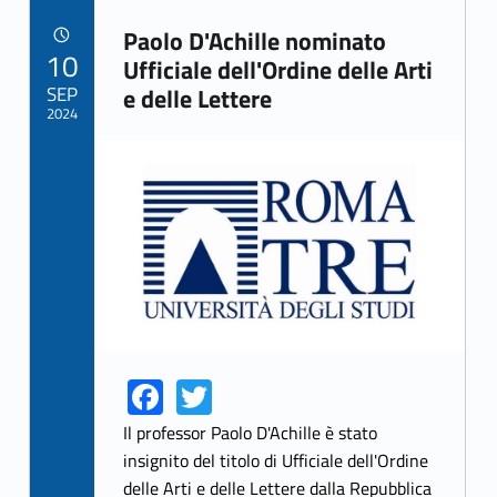
Paolo D'Achille nominato
POSTED ON:
10
Link identifier archive #link-archive-59672
Ufficiale dell'Ordine delle Arti
SEP
e delle Lettere
2024
Link identifier archive #link-archive-thumb-soap-22315
Fa
T
Link identifier share facebook archive #share-link-archive-59621
Link identifier share twitter archive #share-link-archive-98595
ce
w
Il professor Paolo D'Achille è stato
b
itt
insignito del titolo di Ufficiale dell'Ordine
delle Arti e delle Lettere dalla Repubblica