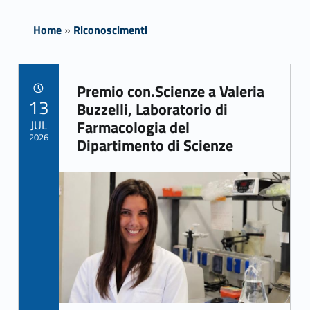
Home
»
Riconoscimenti
Premio con.Scienze a Valeria
POSTED ON:
13
Link identifier archive #link-archive-38272
Buzzelli, Laboratorio di
JUL
Farmacologia del
2026
Dipartimento di Scienze
Link identifier archive #link-archive-thumb-soap-33365