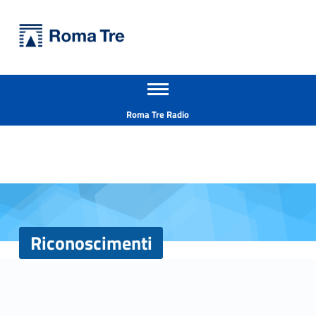
Primary Menu
Università Roma Tre
Riconoscimenti - Università Roma Tre
Apri il menu secondario
L’Università degli Studi Roma Tre è un’università giovane e per giovani, è nata nel 1992 ed è rapidamente cresciuta sia in termini di studenti che di corsi di studio offerti. Sono attivi 13 dipartimenti che offrono corsi di Laurea, Laurea magistrale, Master, Corsi di perfezionamento, Dottorati di ricerca e Scuole di specializzazione
Header info sidebar
Roma Tre Radio
Riconoscimenti