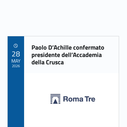
Paolo D’Achille confermato
POSTED ON:
28
Link identifier archive #link-archive-45421
presidente dell’Accademia
MAY
della Crusca
2026
Link identifier archive #link-archive-thumb-soap-40924