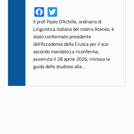
Fa
T
Link identifier share facebook archive #share-link-archive-61928
Link identifier share twitter archive #share-link-archive-59202
ce
w
Il prof. Paolo D’Achille, ordinario di
b
itt
Linguistica italiana del nostro Ateneo, è
stato confermato presidente
o
er
dell’Accademia della Crusca per il suo
o
secondo mandato.La riconferma,
k
avvenuta il 28 aprile 2026, rinnova la
guida dello studioso alla…