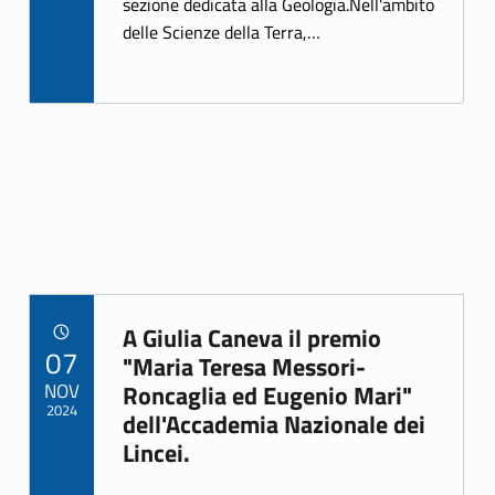
k
sezione dedicata alla Geologia.Nell'ambito
delle Scienze della Terra,…
A Giulia Caneva il premio
POSTED ON:
07
Link identifier archive #link-archive-42919
"Maria Teresa Messori-
NOV
Roncaglia ed Eugenio Mari"
2024
dell'Accademia Nazionale dei
Lincei.