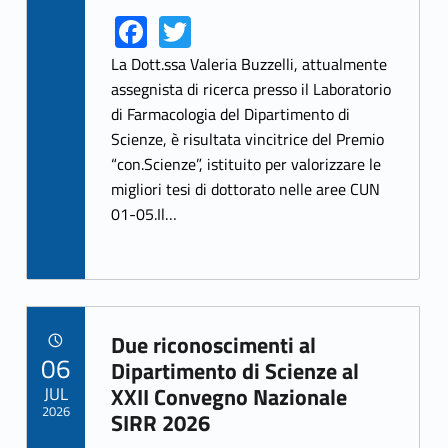
Fa
T
Link identifier share facebook archive #share-link-archive-44596
Link identifier share twitter archive #share-link-archive-63119
ce
w
La Dott.ssa Valeria Buzzelli, attualmente
b
itt
assegnista di ricerca presso il Laboratorio
di Farmacologia del Dipartimento di
o
er
Scienze, è risultata vincitrice del Premio
o
“con.Scienze”, istituito per valorizzare le
k
migliori tesi di dottorato nelle aree CUN
01-05.Il…
Due riconoscimenti al
POSTED ON:
06
Link identifier archive #link-archive-10997
Dipartimento di Scienze al
JUL
XXII Convegno Nazionale
2026
SIRR 2026