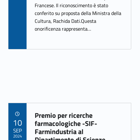
o
er
Francese. Il riconoscimento è stato
o
conferito su proposta della Ministra della
k
Cultura, Rachida Dati.Questa
onorificenza rappresenta…
Premio per ricerche
POSTED ON:
10
Link identifier archive #link-archive-92409
farmacologiche -SIF-
SEP
Farmindustria al
2024
Dipartimento di Scienze