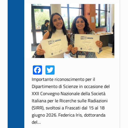
Link identifier archive #link-archive-thumb-soap-74114
Fa
T
Link identifier share facebook archive #share-link-archive-10078
Link identifier share twitter archive #share-link-archive-36339
ce
w
Importante riconoscimento per il
b
itt
Dipartimento di Scienze in occasione del
XXII Convegno Nazionale della Società
o
er
Italiana per le Ricerche sulle Radiazioni
o
(SIRR), svoltosi a Frascati dal 15 al 18
k
giugno 2026. Federica Iris, dottoranda
del…