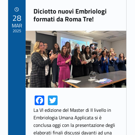
Diciotto nuovi Embriologi
POSTED ON:
28
Link identifier archive #link-archive-36851
formati da Roma Tre!
MAR
2025
Link identifier archive #link-archive-thumb-soap-15895
Fa
T
Link identifier share facebook archive #share-link-archive-56959
Link identifier share twitter archive #share-link-archive-59579
ce
w
La VI edizione del Master di II livello in
b
itt
Embriologia Umana Applicata si è
conclusa oggi con la presentazione degli
o
er
elaborati finali discussi davanti ad una