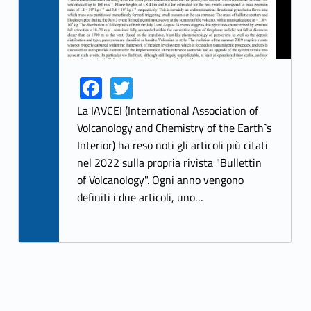
Fa
T
Link identifier share facebook archive #share-link-archive-51528
Link identifier share twitter archive #share-link-archive-63918
ce
w
La IAVCEI (International Association of
b
itt
Volcanology and Chemistry of the Earth`s
Interior) ha reso noti gli articoli più citati
o
er
nel 2022 sulla propria rivista "Bullettin
o
of Volcanology". Ogni anno vengono
k
definiti i due articoli, uno…