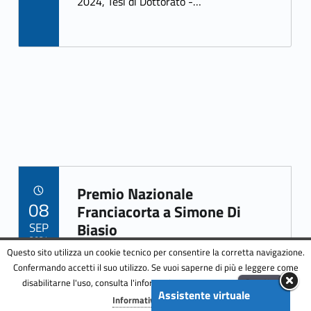
k
2024, Tesi di Dottorato -…
Premio Nazionale
POSTED ON:
08
Link identifier archive #link-archive-16613
Franciacorta a Simone Di
SEP
Biasio
2024
Questo sito utilizza un cookie tecnico per consentire la corretta navigazione.
Link identifier archive #link-archive-thumb-soap-18626
Confermando accetti il suo utilizzo. Se vuoi saperne di più e leggere come
disabilitarne l'uso, consulta l'informativa estesa.
ENG
Accetta
Assistente virtuale
Menu
Informativa completa