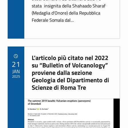
o
stata insignita della Shahaado Sharaf
k
(Medaglia d'Onore) della Repubblica
Federale Somala dal…
L'articolo più citato nel 2022
POSTED ON:
21
Link identifier archive #link-archive-65420
su “Bulletin of Volcanology”
JAN
proviene dalla sezione
2025
Geologia del Dipartimento di
Scienze di Roma Tre
Link identifier archive #link-archive-thumb-soap-80137