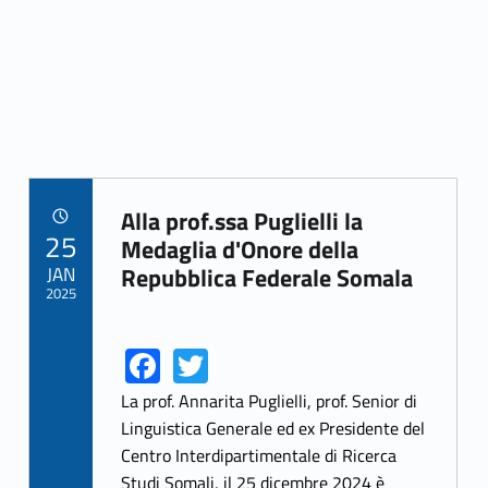
Alla prof.ssa Puglielli la
POSTED ON:
25
Link identifier archive #link-archive-17745
Medaglia d'Onore della
JAN
Repubblica Federale Somala
2025
Fa
T
Link identifier share facebook archive #share-link-archive-3602
Link identifier share twitter archive #share-link-archive-63399
ce
w
La prof. Annarita Puglielli, prof. Senior di
b
itt
Linguistica Generale ed ex Presidente del
Centro Interdipartimentale di Ricerca
o
er
Studi Somali, il 25 dicembre 2024 è