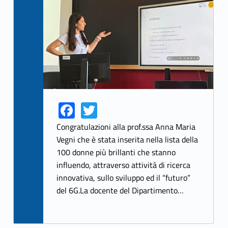
Fa
T
Link identifier share facebook archive #share-link-archive-10088
Link identifier share twitter archive #share-link-archive-58567
ce
w
Congratulazioni alla prof.ssa Anna Maria
b
itt
Vegni che è stata inserita nella lista della
100 donne più brillanti che stanno
o
er
influendo, attraverso attività di ricerca
o
innovativa, sullo sviluppo ed il “futuro”
k
del 6G.La docente del Dipartimento…