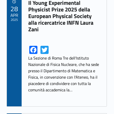
Il Young Experimental
POSTED ON:
28
Link identifier archive #link-archive-8468
Physicist Prize 2025 della
APR
European Physical Society
2025
alla ricercatrice INFN Laura
Zani
Fa
T
Link identifier share facebook archive #share-link-archive-16471
Link identifier share twitter archive #share-link-archive-36219
ce
w
La Sezione di Roma Tre dell'Istituto
b
itt
Nazionale di Fisica Nucleare, che ha sede
presso il Dipartimento di Matematica e
o
er
Fisica, in convenzione con l'Ateneo, ha il
o
piacedere di condividere con tutta la
k
comunità accademica la…