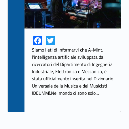
Fa
T
Link identifier share facebook archive #share-link-archive-12605
Link identifier share twitter archive #share-link-archive-865
ce
w
Siamo lieti di informarvi che A-Mint,
b
itt
l'intelligenza artificiale sviluppata dai
ricercatori del Dipartimento di Ingegneria
o
er
Industriale, Elettronica e Meccanica, è
o
stata ufficialmente inserita nel Dizionario
k
Universale della Musica e dei Musicisti
(DEUMM).Nel mondo ci sono solo…