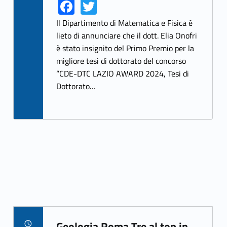
Fa
T
Link identifier share facebook archive #share-link-archive-89782
Link identifier share twitter archive #share-link-archive-22842
ce
w
Il Dipartimento di Matematica e Fisica è
b
itt
lieto di annunciare che il dott. Elia Onofri
è stato insignito del Primo Premio per la
o
er
migliore tesi di dottorato del concorso
o
“CDE-DTC LAZIO AWARD 2024, Tesi di
k
Dottorato…
Geologia Roma Tre al top in