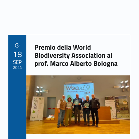
Premio della World
POSTED ON:
18
Link identifier archive #link-archive-4309
Biodiversity Association al
SEP
prof. Marco Alberto Bologna
2024
Link identifier archive #link-archive-thumb-soap-31755