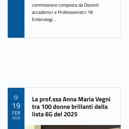
o
commissione composta da Docenti
k
accademici e Professionisti.I 18
Embriologi…
La prof.ssa Anna Maria Vegni
POSTED ON:
19
Link identifier archive #link-archive-85324
tra 100 donne brillanti della
FEB
lista 6G del 2025
2025
Link identifier archive #link-archive-thumb-soap-943