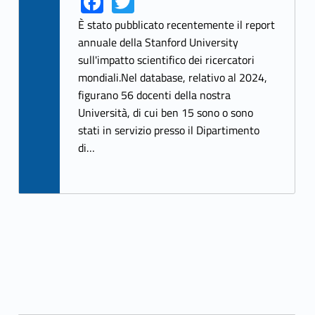
Fa
T
ce
w
È stato pubblicato recentemente il report
b
itt
annuale della Stanford University
sull'impatto scientifico dei ricercatori
o
er
mondiali.Nel database, relativo al 2024,
o
figurano 56 docenti della nostra
k
Università, di cui ben 15 sono o sono
stati in servizio presso il Dipartimento
di…