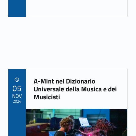
A-Mint nel Dizionario
POSTED ON:
05
Link identifier archive #link-archive-79913
Universale della Musica e dei
NOV
Musicisti
2024
Link identifier archive #link-archive-thumb-soap-44194