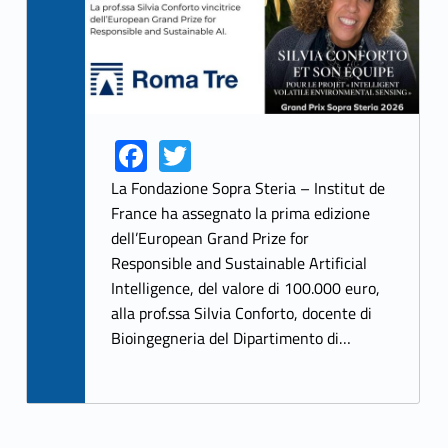
Fa
T
Link identifier share facebook archive #share-link-archive-91618
Link identifier share twitter archive #share-link-archive-51492
ce
w
La Fondazione Sopra Steria – Institut de
b
itt
France ha assegnato la prima edizione
dell’European Grand Prize for
o
er
Responsible and Sustainable Artificial
o
Intelligence, del valore di 100.000 euro,
k
alla prof.ssa Silvia Conforto, docente di
Bioingegneria del Dipartimento di…