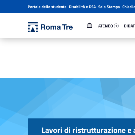
Portale dello studente
Disabilità e DSA
Sala Stampa
Chiedi 
Header info sidebar
Primary Menu
Ateneo 48332-1
Didatt
Università Roma Tre
ATENEO
DIDAT
Lavori di ristrutturazione e adeguamento dell’immobile “Ex ENALC Hotel”, sede del nuovo polo universitario di Ostia - Università Roma Tre
L’Università degli Studi Roma Tre è un’università giovane e per giovani, è nata nel 1992 ed è rapidamente cresciuta sia in termini di studenti che di corsi di studio offerti. Sono attivi 13 dipartimenti che offrono corsi di Laurea, Laurea magistrale, Master, Corsi di perfezionamento, Dottorati di ricerca e Scuole di specializzazione
Lavori di ristrutturazione 