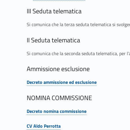
i
III Seduta telematica
d
Si comunica che la terza seduta telematica si svolge
i
II Seduta telematica
r
Si comunica che la seconda seduta telematica, per l’a
i
Ammissione esclusione
s
t
Decreto ammissione ed esclusione
Link identifier #identifier__120657-4
r
NOMINA COMMISSIONE
u
Decreto nomina commissione
Link identifier #identifier__119026-5
CV Aldo Perrotta