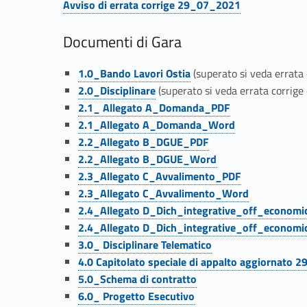
Avviso di errata corrige 29_07_2021
n
Link identifier #identifier__41218-18
Documenti di Gara
t
Link identifier #identifier__90012-19
1.0_Bando Lavori Ostia
(superato si veda errata
o
Link identifier #identifier__65907-20
2.0_Disciplinare
(superato si veda errata corrig
Link identifier #identifier__168181-21
2.1_ Allegato A_Domanda_PDF
d
Link identifier #identifier__58225-22
2.1_Allegato A_Domanda_Word
Link identifier #identifier__180501-23
2.2_Allegato B_DGUE_PDF
e
Link identifier #identifier__70235-24
2.2_Allegato B_DGUE_Word
Link identifier #identifier__167118-25
2.3_Allegato C_Avvalimento_PDF
l
Link identifier #identifier__17078-26
2.3_Allegato C_Avvalimento_Word
Link identifier #identifier__187557-27
2.4_Allegato D_Dich_integrative_off_econom
l
Link identifier #identifier__79186-28
2.4_Allegato D_Dich_integrative_off_econom
Link identifier #identifier__20191-29
3.0_ Disciplinare Telematico
’
Link identifier #identifier__38768-30
4.0 Capitolato speciale di appalto aggiornato
Link identifier #identifier__145744-31
5.0_Schema di contratto
i
Link identifier #identifier__78104-32
6.0_ Progetto Esecutivo