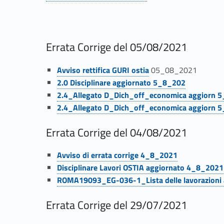
Link identifier #identifier__85591-10
e
a
Errata Corrige del 05/08/2021
d
Link identifier #identifier__37145-11
Avviso rettifica GURI ostia
05_08_2021
Link identifier #identifier__100767-12
2.0 Disciplinare aggiornato 5_8_202
e
Link identifier #identifier__20209-13
2.4_Allegato D_Dich_off_economica aggiorn
Link identifier #identifier__149185-14
2.4_Allegato D_Dich_off_economica aggiorn 
g
Errata Corrige del 04/08/2021
u
Link identifier #identifier__25584-15
Avviso di errata corrige 4_8_2021
a
Link identifier #identifier__65469-16
Disciplinare Lavori OSTIA aggiornato 4_8_2021
Link identifier #identifier__45335-17
ROMA19093_EG-036-1_Lista delle lavorazioni
m
Errata Corrige del 29/07/2021
e