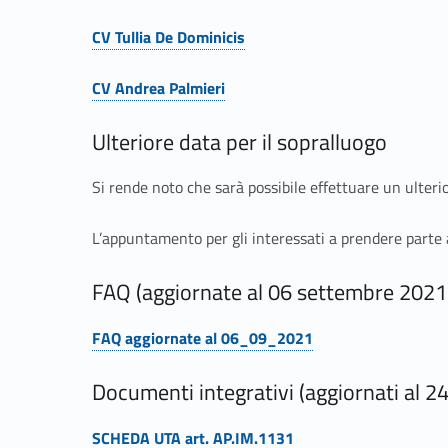
t
Link identifier #identifier__146134-6
t
CV Tullia De Dominicis
Link identifier #identifier__166272-7
u
CV Andrea Palmieri
Link identifier #identifier__170337-8
r
Ulteriore data per il sopralluogo
a
Si rende noto che sarà possibile effettuare un ulterio
z
L’appuntamento per gli interessati a prendere parte a
i
FAQ (aggiornate al 06 settembre 2021
o
FAQ aggiornate al 06_09_2021
Link identifier #identifier__198891-9
n
Documenti integrativi (aggiornati al 2
e
SCHEDA UTA art. AP.IM.1131