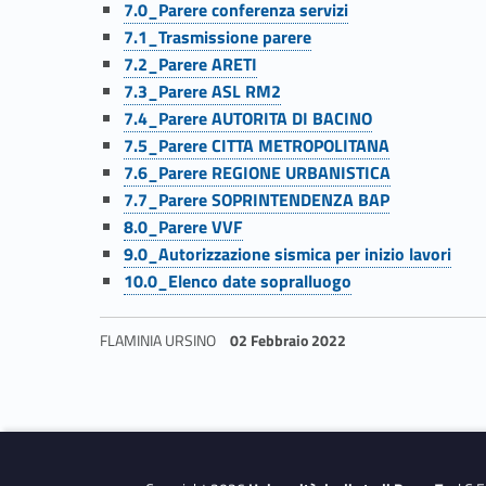
Link identifier #identifier__4144-33
m
7.0_Parere conferenza servizi
Link identifier #identifier__50714-34
7.1_Trasmissione parere
Link identifier #identifier__28857-35
m
7.2_Parere ARETI
Link identifier #identifier__135680-36
7.3_Parere ASL RM2
Link identifier #identifier__159700-37
o
7.4_Parere AUTORITA DI BACINO
Link identifier #identifier__76590-38
7.5_Parere CITTA METROPOLITANA
Link identifier #identifier__24525-39
b
7.6_Parere REGIONE URBANISTICA
Link identifier #identifier__37977-40
7.7_Parere SOPRINTENDENZA BAP
Link identifier #identifier__20627-41
i
8.0_Parere VVF
Link identifier #identifier__119845-42
9.0_Autorizzazione sismica per inizio lavori
Link identifier #identifier__2433-43
l
10.0_Elenco date sopralluogo
e
FLAMINIA URSINO
02 Febbraio 2022
“
Skip back to navigation
E