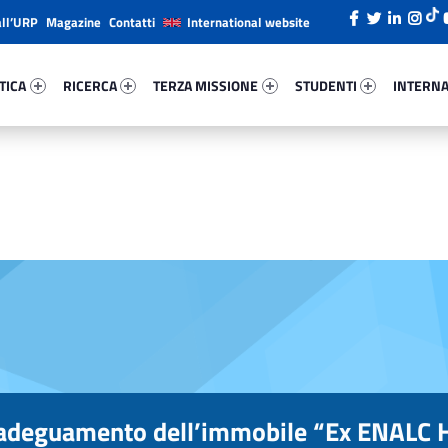
all’URP
Magazine
Contatti
International website
ica 91168-26
Ricerca 6986-38
Terza Missione 98300-49
Studenti 53032-66
Internazi
TICA
RICERCA
TERZA MISSIONE
STUDENTI
INTERNA
e adeguamento dell’immobile “Ex ENALC H