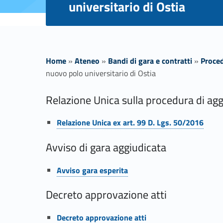
universitario di Ostia
Home
»
Ateneo
»
Bandi di gara e contratti
»
Proced
nuovo polo universitario di Ostia
L
Relazione Unica sulla procedura di ag
Link identifier #identifier__171063-1
a
Relazione Unica ex art. 99 D. Lgs. 50/2016
v
Avviso di gara aggiudicata
Link identifier #identifier__83519-2
o
Avviso gara esperita
Decreto approvazione atti
r
Link identifier #identifier__51350-3
Decreto approvazione atti