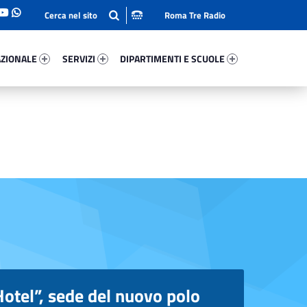
Roma Tre Radio
onale 98950-93
Servizi 92449-114
Dipartimenti E Scuole 89770-140
ZIONALE
SERVIZI
DIPARTIMENTI E SCUOLE
otel”, sede del nuovo polo