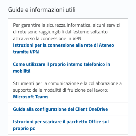
Guide e informazioni utili
Per garantire la sicurezza informatica, alcuni servizi
di rete sono raggiungibili dall’esterno soltanto
attraverso la connessione in VPN.
Link identifier #identifier__79662-16
Istruzioni per la connessione alla rete di Ateneo
tramite VPN
Link identifier #identifier__38555-17
Come utilizzare il proprio interno telefonico in
mobilità
Strumenti per la comunicazione e la collaborazione a
Link identifier #identifier__10571-18
supporto delle modalità di fruizione del lavoro:
Microsoft Teams
Link identifier #identifier__91076-19
Guida alla configurazione del Client OneDrive
Link identifier #identifier__39293-20
Istruzioni per scaricare il pacchetto Office sul
proprio pc