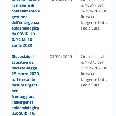
r
in materia di
n. 18517 del
s
contenimento e
14/04/2020 a
gestione
firma del
o
dell'emergenza
Dirigente Dott.
n
epidemiologica
Paolo Cursi
da COVID-19 -
a
D.P.C.M. 10
aprile 2020
l
Link identifier #identifier__120056-4
Disposizioni
03/04/2020
Circolare prot.
e
attuative del
n. 17373 del
decreto-legge
03/04/2020 a
25 marzo 2020,
firma del
n. 19,recante
Dirigente Dott.
misure urgenti
Paolo Cursi
per
fronteggiare
l'emergenza
epidemiologica
daCOVID-19,