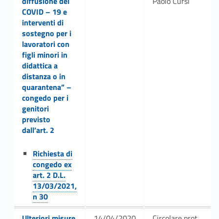
i
diffusione del
Paolo Cursi
COVID – 19 e
o
interventi di
sostegno per i
n
lavoratori con
figli minori in
i
didattica a
p
distanza o in
quarantena” –
e
congedo per i
genitori
r
previsto
dall’art. 2
i
Link identifier #identifier__84429-2
Richiesta di
l
congedo ex
p
art. 2 D.L.
13/03/2021,
e
n 30
Link identifier #identifier__174185-3
Ulteriori misure
14/04/2020
Circolare prot.