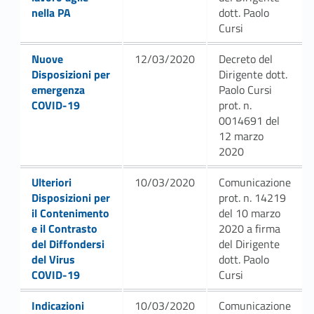
nella PA
dott. Paolo
Cursi
Link identifier #identifier__117277-11
Nuove
12/03/2020
Decreto del
Disposizioni per
Dirigente dott.
emergenza
Paolo Cursi
COVID-19
prot. n.
0014691 del
12 marzo
2020
Link identifier #identifier__175184-12
Ulteriori
10/03/2020
Comunicazione
Disposizioni per
prot. n. 14219
il Contenimento
del 10 marzo
e il Contrasto
2020 a firma
del Diffondersi
del Dirigente
del Virus
dott. Paolo
COVID-19
Cursi
Link identifier #identifier__30719-13
Indicazioni
10/03/2020
Comunicazione