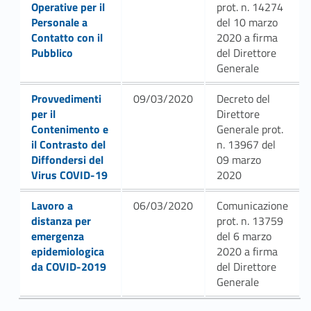
Operative per il
prot. n. 14274
Personale a
del 10 marzo
Contatto con il
2020 a firma
Pubblico
del Direttore
Generale
Link identifier #identifier__199150-14
Provvedimenti
09/03/2020
Decreto del
per il
Direttore
Contenimento e
Generale prot.
il Contrasto del
n. 13967 del
Diffondersi del
09 marzo
Virus COVID-19
2020
Link identifier #identifier__39387-15
Lavoro a
06/03/2020
Comunicazione
distanza per
prot. n. 13759
emergenza
del 6 marzo
epidemiologica
2020 a firma
da COVID-2019
del Direttore
Generale