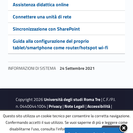
Link identifier #identifier__29027-21
Assistenza didattica online
Link identifier #identifier__89335-22
Connettere una unità di rete
Link identifier #identifier__154816-23
Sincronizzazione con SharePoint
Link identifier #identifier__32832-24
Guida alla configurazione del proprio
tablet/smartphone come router/hotspot wi-fi
INFORMAZIONI DI SISTEMA
24 Settembre 2021
Skip back to navigation
Copyright 2026
Università degli studi Roma Tre
| C.F./P.I.
n. 04400441004 |
Privacy
|
Note Legali
|
Accessibilità
|
Obiettivi di accessibilità
|
Dichiarazione di accessibilità
Questo sito utilizza un cookie tecnico per consentire la corretta navigazione.
Confermando accetti il suo utilizzo. Se vuoi saperne di più e leggere come
disabilitarne l'uso, consulta l'informativa estesa.
ENG
Accetta
This site is protected by reCAPTCHA and the Google
Privacy