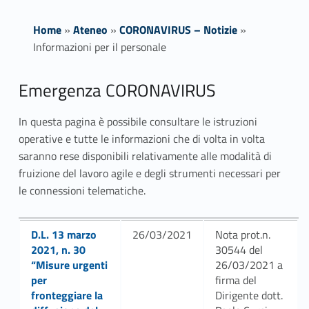
Home
»
Ateneo
»
CORONAVIRUS – Notizie
»
Informazioni per il personale
I
Emergenza CORONAVIRUS
n
In questa pagina è possibile consultare le istruzioni
operative e tutte le informazioni che di volta in volta
f
saranno rese disponibili relativamente alle modalità di
o
fruizione del lavoro agile e degli strumenti necessari per
le connessioni telematiche.
r
m
Link identifier #identifier__113339-1
D.L. 13 marzo
26/03/2021
Nota prot.n.
2021, n. 30
30544 del
a
“Misure urgenti
26/03/2021 a
z
per
firma del
fronteggiare la
Dirigente dott.