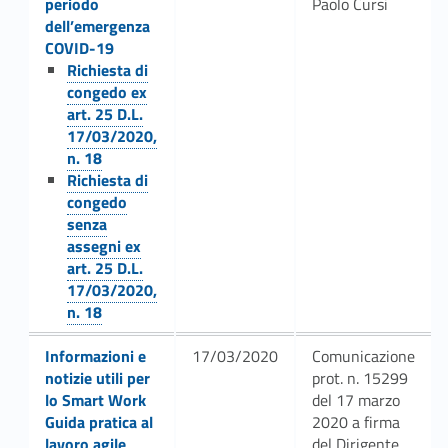
periodo
Paolo Cursi
dell’emergenza
COVID-19
Link identifier #identifier__157318-7
Richiesta di
congedo ex
art. 25 D.L.
17/03/2020,
n. 18
Link identifier #identifier__107033-8
Richiesta di
congedo
senza
assegni ex
art. 25 D.L.
17/03/2020,
n. 18
Link identifier #identifier__18590-9
Informazioni e
17/03/2020
Comunicazione
notizie utili per
prot. n. 15299
Link identifier #identifier__84097-10
lo Smart Work
del 17 marzo
Guida pratica al
2020 a firma
lavoro agile
del Dirigente