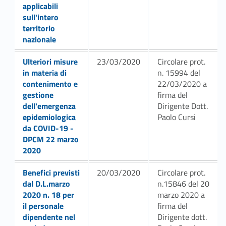
applicabili
sull'intero
territorio
nazionale
Link identifier #identifier__10984-5
Ulteriori misure
23/03/2020
Circolare prot.
in materia di
n. 15994 del
contenimento e
22/03/2020 a
gestione
firma del
dell'emergenza
Dirigente Dott.
epidemiologica
Paolo Cursi
da COVID-19 -
DPCM 22 marzo
2020
Link identifier #identifier__44922-6
Benefici previsti
20/03/2020
Circolare prot.
dal D.L.marzo
n.15846 del 20
2020 n. 18 per
marzo 2020 a
il personale
firma del
dipendente nel
Dirigente dott.