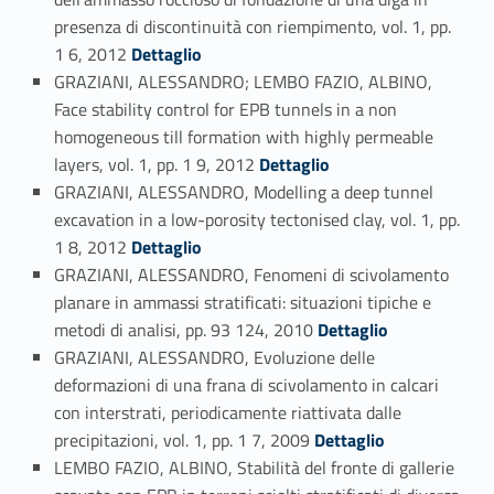
presenza di discontinuità con riempimento, vol. 1, pp.
Link identifier #identifier_person_92497-30
1 6, 2012
Dettaglio
GRAZIANI, ALESSANDRO; LEMBO FAZIO, ALBINO,
Face stability control for EPB tunnels in a non
homogeneous till formation with highly permeable
Link identifier #identifier_person_97744-31
layers, vol. 1, pp. 1 9, 2012
Dettaglio
GRAZIANI, ALESSANDRO, Modelling a deep tunnel
excavation in a low-porosity tectonised clay, vol. 1, pp.
Link identifier #identifier_person_38366-32
1 8, 2012
Dettaglio
GRAZIANI, ALESSANDRO, Fenomeni di scivolamento
planare in ammassi stratificati: situazioni tipiche e
Link identifier #identifier_person_50073-33
metodi di analisi, pp. 93 124, 2010
Dettaglio
GRAZIANI, ALESSANDRO, Evoluzione delle
deformazioni di una frana di scivolamento in calcari
con interstrati, periodicamente riattivata dalle
Link identifier #identifier_person_79109-34
precipitazioni, vol. 1, pp. 1 7, 2009
Dettaglio
LEMBO FAZIO, ALBINO, Stabilità del fronte di gallerie