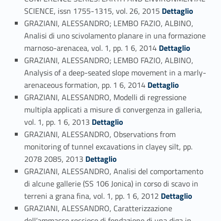
Link identifier #identifier_person_18631-24
SCIENCE, issn 1755-1315, vol. 26, 2015
Dettaglio
GRAZIANI, ALESSANDRO; LEMBO FAZIO, ALBINO,
Analisi di uno scivolamento planare in una formazione
Link identifier #identifier_person_128490-25
marnoso-arenacea, vol. 1, pp. 1 6, 2014
Dettaglio
GRAZIANI, ALESSANDRO; LEMBO FAZIO, ALBINO,
Analysis of a deep-seated slope movement in a marly-
Link identifier #identifier_person_131022-26
arenaceous formation, pp. 1 6, 2014
Dettaglio
GRAZIANI, ALESSANDRO, Modelli di regressione
multipla applicati a misure di convergenza in galleria,
Link identifier #identifier_person_156008-27
vol. 1, pp. 1 6, 2013
Dettaglio
GRAZIANI, ALESSANDRO, Observations from
monitoring of tunnel excavations in clayey silt, pp.
Link identifier #identifier_person_72997-28
2078 2085, 2013
Dettaglio
GRAZIANI, ALESSANDRO, Analisi del comportamento
di alcune gallerie (SS 106 Jonica) in corso di scavo in
Link identifier #identifier_person_42091-29
terreni a grana fina, vol. 1, pp. 1 6, 2012
Dettaglio
GRAZIANI, ALESSANDRO, Caratterizzazione
dell’ammasso roccioso di fondazione di una diga in