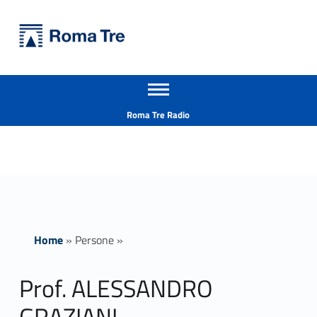
Primary Menu
Università Roma Tre
Prof. ALESSANDRO GRAZIANI ricerca - Università Roma Tre
Apri il menu secondario
L’Università degli Studi Roma Tre è un’università giovane e per giovani, è nata nel 1992 ed è rapidamente cresciuta sia in termini di studenti che di corsi di studio offerti. Sono attivi 13 dipartimenti che offrono corsi di Laurea, Laurea magistrale, Master, Corsi di perfezionamento, Dottorati di ricerca e Scuole di specializzazione
Header info sidebar
Roma Tre Radio
Home
»
Persone
»
Prof. ALESSANDRO
GRAZIANI