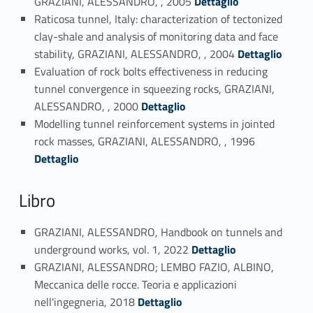
GRAZIANI, ALESSANDRO, , 2005
Dettaglio
Raticosa tunnel, Italy: characterization of tectonized
clay-shale and analysis of monitoring data and face
Link identifier #identifier_person_106428-12
stability, GRAZIANI, ALESSANDRO, , 2004
Dettaglio
Evaluation of rock bolts effectiveness in reducing
tunnel convergence in squeezing rocks, GRAZIANI,
Link identifier #identifier_person_127603-13
ALESSANDRO, , 2000
Dettaglio
Modelling tunnel reinforcement systems in jointed
Link identifier #identifier_person_57203-14
rock masses, GRAZIANI, ALESSANDRO, , 1996
Dettaglio
Libro
GRAZIANI, ALESSANDRO, Handbook on tunnels and
Link identifier #identifier_person_196666-15
underground works, vol. 1, 2022
Dettaglio
GRAZIANI, ALESSANDRO; LEMBO FAZIO, ALBINO,
Meccanica delle rocce. Teoria e applicazioni
Link identifier #identifier_person_107451-16
nell'ingegneria, 2018
Dettaglio