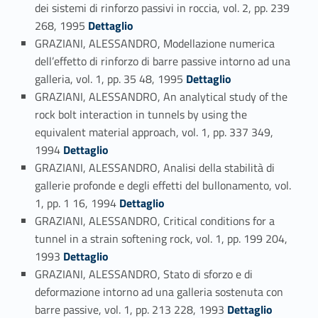
dei sistemi di rinforzo passivi in roccia, vol. 2, pp. 239
Link identifier #identifier_person_157304-63
268, 1995
Dettaglio
GRAZIANI, ALESSANDRO, Modellazione numerica
dell’effetto di rinforzo di barre passive intorno ad una
Link identifier #identifier_person_3616-64
galleria, vol. 1, pp. 35 48, 1995
Dettaglio
GRAZIANI, ALESSANDRO, An analytical study of the
rock bolt interaction in tunnels by using the
equivalent material approach, vol. 1, pp. 337 349,
Link identifier #identifier_person_116263-65
1994
Dettaglio
GRAZIANI, ALESSANDRO, Analisi della stabilità di
gallerie profonde e degli effetti del bullonamento, vol.
Link identifier #identifier_person_45874-66
1, pp. 1 16, 1994
Dettaglio
GRAZIANI, ALESSANDRO, Critical conditions for a
tunnel in a strain softening rock, vol. 1, pp. 199 204,
Link identifier #identifier_person_154696-67
1993
Dettaglio
GRAZIANI, ALESSANDRO, Stato di sforzo e di
deformazione intorno ad una galleria sostenuta con
Link identifier #identifier_person_58180-68
barre passive, vol. 1, pp. 213 228, 1993
Dettaglio