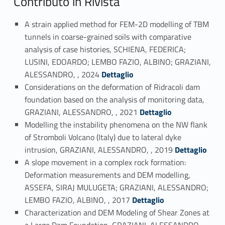
Contributo in Rivista
A strain applied method for FEM-2D modelling of TBM
tunnels in coarse-grained soils with comparative
analysis of case histories, SCHIENA, FEDERICA;
LUSINI, EDOARDO; LEMBO FAZIO, ALBINO; GRAZIANI,
Link identifier #identifier_person_41510-1
ALESSANDRO, , 2024
Dettaglio
Considerations on the deformation of Ridracoli dam
foundation based on the analysis of monitoring data,
Link identifier #identifier_person_70925-2
GRAZIANI, ALESSANDRO, , 2021
Dettaglio
Modelling the instability phenomena on the NW flank
of Stromboli Volcano (Italy) due to lateral dyke
Link identifier #identifier_person_92283-3
intrusion, GRAZIANI, ALESSANDRO, , 2019
Dettaglio
A slope movement in a complex rock formation:
Deformation measurements and DEM modelling,
ASSEFA, SIRAJ MULUGETA; GRAZIANI, ALESSANDRO;
Link identifier #identifier_person_57302-4
LEMBO FAZIO, ALBINO, , 2017
Dettaglio
Characterization and DEM Modeling of Shear Zones at
a Large Dam Foundation, GRAZIANI, ALESSANDRO, ,