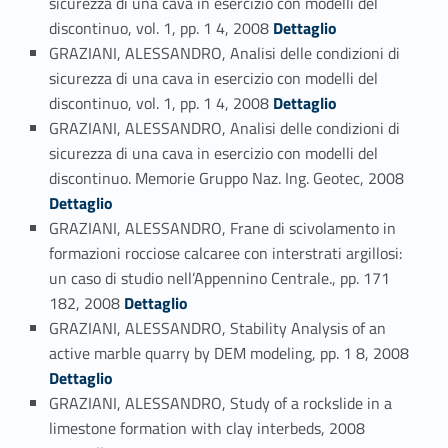
sicurezza di una cava in esercizio con modelli del
Link identifier #identifier_person_139039-41
discontinuo, vol. 1, pp. 1 4, 2008
Dettaglio
GRAZIANI, ALESSANDRO, Analisi delle condizioni di
sicurezza di una cava in esercizio con modelli del
Link identifier #identifier_person_46264-42
discontinuo, vol. 1, pp. 1 4, 2008
Dettaglio
GRAZIANI, ALESSANDRO, Analisi delle condizioni di
sicurezza di una cava in esercizio con modelli del
Link identifier #identifier_person_119955-43
discontinuo. Memorie Gruppo Naz. Ing. Geotec, 2008
Dettaglio
GRAZIANI, ALESSANDRO, Frane di scivolamento in
formazioni rocciose calcaree con interstrati argillosi:
un caso di studio nell’Appennino Centrale., pp. 171
Link identifier #identifier_person_109207-44
182, 2008
Dettaglio
GRAZIANI, ALESSANDRO, Stability Analysis of an
Link identifier #identifier_person_75696-45
active marble quarry by DEM modeling, pp. 1 8, 2008
Dettaglio
GRAZIANI, ALESSANDRO, Study of a rockslide in a
Link identifier #identifier_person_166498-46
limestone formation with clay interbeds, 2008