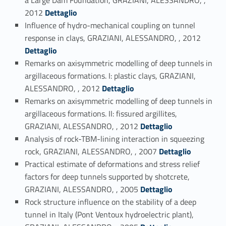
Link identifier #identifier_person_84524-5
2012
Dettaglio
Influence of hydro-mechanical coupling on tunnel
Link identifier #identifier_person_182559-6
response in clays, GRAZIANI, ALESSANDRO, , 2012
Dettaglio
Remarks on axisymmetric modelling of deep tunnels in
argillaceous formations. I: plastic clays, GRAZIANI,
Link identifier #identifier_person_117100-7
ALESSANDRO, , 2012
Dettaglio
Remarks on axisymmetric modelling of deep tunnels in
argillaceous formations. II: fissured argillites,
Link identifier #identifier_person_58414-8
GRAZIANI, ALESSANDRO, , 2012
Dettaglio
Analysis of rock-TBM-lining interaction in squeezing
Link identifier #identifier_person_133162-9
rock, GRAZIANI, ALESSANDRO, , 2007
Dettaglio
Practical estimate of deformations and stress relief
factors for deep tunnels supported by shotcrete,
Link identifier #identifier_person_156593-10
GRAZIANI, ALESSANDRO, , 2005
Dettaglio
Rock structure influence on the stability of a deep
tunnel in Italy (Pont Ventoux hydroelectric plant),
Link identifier #identifier_person_156787-11