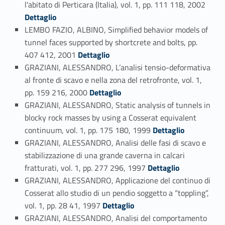
Link identifier #identifier_person_9778-57
l'abitato di Perticara (Italia), vol. 1, pp. 111 118, 2002
Dettaglio
LEMBO FAZIO, ALBINO, Simplified behavior models of
tunnel faces supported by shortcrete and bolts, pp.
Link identifier #identifier_person_32988-58
407 412, 2001
Dettaglio
GRAZIANI, ALESSANDRO, L’analisi tensio-deformativa
al fronte di scavo e nella zona del retrofronte, vol. 1,
Link identifier #identifier_person_146388-59
pp. 159 216, 2000
Dettaglio
GRAZIANI, ALESSANDRO, Static analysis of tunnels in
blocky rock masses by using a Cosserat equivalent
Link identifier #identifier_person_191801-60
continuum, vol. 1, pp. 175 180, 1999
Dettaglio
GRAZIANI, ALESSANDRO, Analisi delle fasi di scavo e
stabilizzazione di una grande caverna in calcari
Link identifier #identifier_person_93401-61
fratturati, vol. 1, pp. 277 296, 1997
Dettaglio
GRAZIANI, ALESSANDRO, Applicazione del continuo di
Cosserat allo studio di un pendio soggetto a “toppling”,
Link identifier #identifier_person_146247-62
vol. 1, pp. 28 41, 1997
Dettaglio
GRAZIANI, ALESSANDRO, Analisi del comportamento