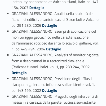
instability phenomena at Vulcano Island, Italy, pp. 147
Link identifier #identifier_person_186594-52
154, 2007
Dettaglio
GRAZIANI, ALESSANDRO, Analisi della stabilità dei
fianchi di edifici vulcanici: i casi di Stromboli e Vulcano,
Link identifier #identifier_person_197697-53
pp. 251 280, 2006
Dettaglio
GRAZIANI, ALESSANDRO, Esempi di applicazione del
monitoraggio geotecnico nella caratterizzazione
dell’ammasso roccioso durante lo scavo di gallerie, vol.
Link identifier #identifier_person_115807-54
1, pp. 449 494, 2004
Dettaglio
GRAZIANI, ALESSANDRO, Analysis of monitoring data
from a deep tunnel in a tectonized clay-shale
Link identifier #identifier_person_578-55
(Raticosa tunnel, Italy), vol. 1, pp. 239 244, 2002
Dettaglio
GRAZIANI, ALESSANDRO, Previsione degli afflussi
d’acqua in galleria ed influenza sull’ambiente, vol. 1,
Link identifier #identifier_person_101132-56
pp. 143 199, 2002
Dettaglio
GRAZIANI, ALESSANDRO, Progetto degli interventi di
messa in sicurezza della parete rocciosa sovrastante