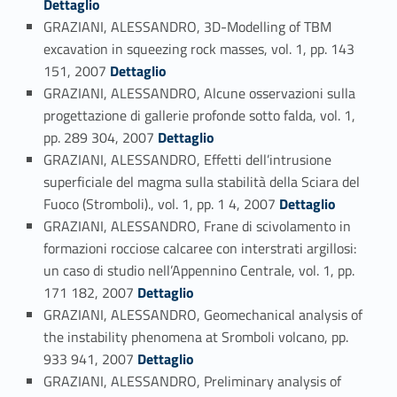
Dettaglio
GRAZIANI, ALESSANDRO, 3D-Modelling of TBM
excavation in squeezing rock masses, vol. 1, pp. 143
Link identifier #identifier_person_4966-47
151, 2007
Dettaglio
GRAZIANI, ALESSANDRO, Alcune osservazioni sulla
progettazione di gallerie profonde sotto falda, vol. 1,
Link identifier #identifier_person_24389-48
pp. 289 304, 2007
Dettaglio
GRAZIANI, ALESSANDRO, Effetti dell’intrusione
superficiale del magma sulla stabilità della Sciara del
Link identifier #identifier_person_125605-49
Fuoco (Stromboli)., vol. 1, pp. 1 4, 2007
Dettaglio
GRAZIANI, ALESSANDRO, Frane di scivolamento in
formazioni rocciose calcaree con interstrati argillosi:
un caso di studio nell’Appennino Centrale, vol. 1, pp.
Link identifier #identifier_person_58762-50
171 182, 2007
Dettaglio
GRAZIANI, ALESSANDRO, Geomechanical analysis of
the instability phenomena at Sromboli volcano, pp.
Link identifier #identifier_person_90456-51
933 941, 2007
Dettaglio
GRAZIANI, ALESSANDRO, Preliminary analysis of