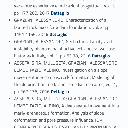
versante: esperienze e indicazioni progettuali, vol. 1,
Link identifier #identifier_person_2113-20
pp. 177 200, 2017
Dettaglio
GRAZIANI, ALESSANDRO, Characterization of a
faulted rock mass for a dam foundation, vol. 2, pp.
Link identifier #identifier_person_138835-21
1151 1156, 2016
Dettaglio
GRAZIANI, ALESSANDRO, Geotechnical analysis of
instability phenomena at active volcanoes: Two case
Link identifier #identifier_person_65006-22
histories in Italy, vol. 1, pp. 53 78, 2016
Dettaglio
ASSEFA, SIRAJ MULUGETA; GRAZIANI, ALESSANDRO;
LEMBO FAZIO, ALBINO, Investigation on a slope
movement in a complex rock formation: Modeling of
the deformation mode and remedial measures, vol. 1,
Link identifier #identifier_person_45724-23
pp. 167 176, 2016
Dettaglio
ASSEFA, SIRAJ MULUGETA; GRAZIANI, ALESSANDRO;
LEMBO FAZIO, ALBINO, A deep seated movement in a
marly-arenaceous formation: Analysis of slope
deformation and pore pressure influence, IOP
CONFERENCE SERIES. EARTH AND ENVIRONMENTAL