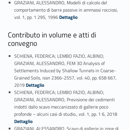
GRAZIANI, ALESSANDRO, Modelli di calcolo del
comportamento di barre passive in ammassi rocciosi,
Link identifier #identifier_person_100497-17
vol. 1, pp. 1 295, 1996
Dettaglio
Contributo in volume e atti di
convegno
SCHIENA, FEDERICA; LEMBO FAZIO, ALBINO;
GRAZIANI, ALESSANDRO, FEM 3D Analysis of
Settlements Induced by Shallow Tunnels in Coarse-
Grained Soils, issn 2366-2557, vol. 40, pp. 658 667,
Link identifier #identifier_person_139212-18
2019
Dettaglio
SCHIENA, FEDERICA; LEMBO FAZIO, ALBINO;
GRAZIANI, ALESSANDRO, Previsione dei cedimenti
indotti dallo scavo meccanizzato di gallerie poco
Link identifier #identifier_person_118457-19
profonde – alcuni casi di studio., vol. 1, pp. 1 6, 2018
Dettaglio
GRAZIANI, ALESSANDRO, Scavo di gallerie in zone di