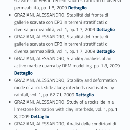
scavate con EPB in terreni sciolti stratificati di diversa
Link identifier #identifier_person_120859-35
permeabilità, pp. 1 8, 2009
Dettaglio
GRAZIANI, ALESSANDRO, Stabilità del fronte di
gallerie scavate con EPB in terreni stratificati di
Link identifier #identifier_person_26449-36
diversa permeabilità, vol. 1, pp. 1 7, 2009
Dettaglio
GRAZIANI, ALESSANDRO, Stabilità del fronte di
gallerie scavate con EPB in terreni stratificati di
Link identifier #identifier_person_141570-37
diversa permeabilità, vol. 1, pp. 1 7, 2009
Dettaglio
GRAZIANI, ALESSANDRO, Stability analysis of an
Link identifier #identifier_person_147717-38
active marble quarry by DEM modelling, pp. 1 8, 2009
Dettaglio
GRAZIANI, ALESSANDRO, Stability and deformation
mode of a rock slide along interbeds reactivated by
Link identifier #identifier_person_175613-39
rainfall, vol. 1, pp. 62 71, 2009
Dettaglio
GRAZIANI, ALESSANDRO, Study of a rockslide in a
limestone formation with clay interbeds, vol. 1, pp. 1
Link identifier #identifier_person_103643-40
8, 2009
Dettaglio
GRAZIANI, ALESSANDRO, Analisi delle condizioni di