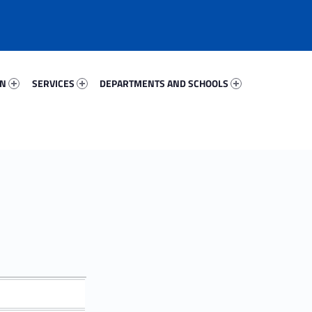
37984-67
Services 81634-81
Departments And Schools 37134-96
ON
SERVICES
DEPARTMENTS AND SCHOOLS