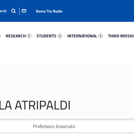
Roma Tre Radio
04-15
Research 8298-24
Students 96939-33
International 34730-50
Third Mission 
RESEARCH
STUDENTS
INTERNATIONAL
THIRD MISSI
LA ATRIPALDI
Professore Associato