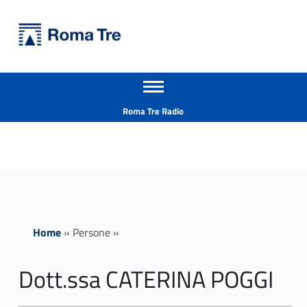
Primary Menu
Università Roma Tre
Dott.ssa CATERINA POGGI - Università Roma Tre
Apri il menu secondario
L’Università degli Studi Roma Tre è un’università giovane e per giovani, è nata nel 1992 ed è rapidamente cresciuta sia in termini di studenti che di corsi di studio offerti. Sono attivi 13 dipartimenti che offrono corsi di Laurea, Laurea magistrale, Master, Corsi di perfezionamento, Dottorati di ricerca e Scuole di specializzazione
Header info sidebar
Roma Tre Radio
Home
»
Persone
»
Dott.ssa CATERINA POGGI