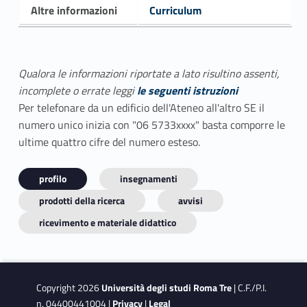
Altre informazioni
Curriculum
Qualora le informazioni riportate a lato risultino assenti,
incomplete o errate leggi
le seguenti istruzioni
Per telefonare da un edificio dell'Ateneo all'altro SE il
numero unico inizia con "06 5733xxxx" basta comporre le
ultime quattro cifre del numero esteso.
profilo
insegnamenti
prodotti della ricerca
avvisi
ricevimento e materiale didattico
Copyright 2026
Università degli studi Roma Tre
| C.F./P.I.
n. 04400441004 |
Privacy
|
Legal