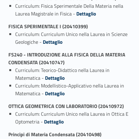
Curriculum: Fisica Sperimentale Della Materia nella
Link identifier #identifier_person_152131-1
Laurea Magistrale in Fisica -
Dettaglio
FISICA SPERIMENTALE I (20410399)
Curriculum: Curriculum Unico nella Laurea in Scienze
Link identifier #identifier_person_156752-1
Geologiche -
Dettaglio
FS240 - INTRODUZIONE ALLA FISICA DELLA MATERIA
CONDENSATA (20410747)
Curriculum: Teorico-Didattico nella Laurea in
Link identifier #identifier_person_161029-1
Matematica -
Dettaglio
Curriculum: Modellistico-Applicativo nella Laurea in
Link identifier #identifier_person_107504-2
Matematica -
Dettaglio
OTTICA GEOMETRICA CON LABORATORIO (20410972)
Curriculum: Curriculum Unico nella Laurea in Ottica E
Link identifier #identifier_person_109718-1
Optometria -
Dettaglio
Principi di Materia Condensata (20410498)