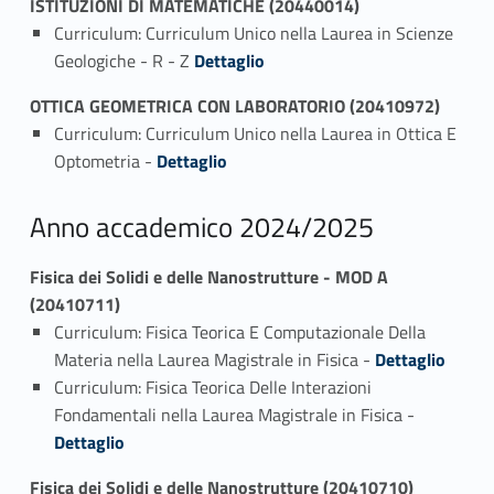
ISTITUZIONI DI MATEMATICHE (20440014)
Curriculum: Curriculum Unico nella Laurea in Scienze
Link identifier #identifier_person_132504-1
Geologiche - R - Z
Dettaglio
OTTICA GEOMETRICA CON LABORATORIO (20410972)
Curriculum: Curriculum Unico nella Laurea in Ottica E
Link identifier #identifier_person_117883-1
Optometria -
Dettaglio
Anno accademico 2024/2025
Fisica dei Solidi e delle Nanostrutture - MOD A
(20410711)
Curriculum: Fisica Teorica E Computazionale Della
Link identifier #identifier_person_116757-1
Materia nella Laurea Magistrale in Fisica -
Dettaglio
Curriculum: Fisica Teorica Delle Interazioni
Link identifier #identifier_person_173447-2
Fondamentali nella Laurea Magistrale in Fisica -
Dettaglio
Fisica dei Solidi e delle Nanostrutture (20410710)