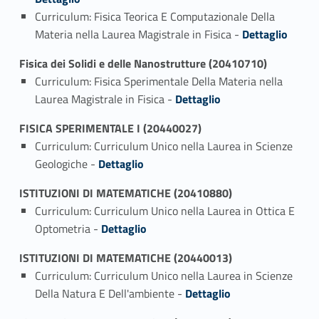
Curriculum: Fisica Teorica E Computazionale Della
Link identifier #identifier_person_137262-2
Materia nella Laurea Magistrale in Fisica -
Dettaglio
Fisica dei Solidi e delle Nanostrutture (20410710)
Curriculum: Fisica Sperimentale Della Materia nella
Link identifier #identifier_person_22045-1
Laurea Magistrale in Fisica -
Dettaglio
FISICA SPERIMENTALE I (20440027)
Curriculum: Curriculum Unico nella Laurea in Scienze
Link identifier #identifier_person_168726-1
Geologiche -
Dettaglio
ISTITUZIONI DI MATEMATICHE (20410880)
Curriculum: Curriculum Unico nella Laurea in Ottica E
Link identifier #identifier_person_119389-1
Optometria -
Dettaglio
ISTITUZIONI DI MATEMATICHE (20440013)
Curriculum: Curriculum Unico nella Laurea in Scienze
Link identifier #identifier_person_125742-1
Della Natura E Dell'ambiente -
Dettaglio