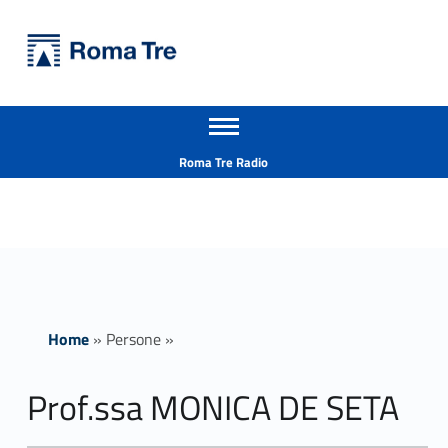
Primary Menu
Università Roma Tre
Prof.ssa MONICA DE SETA insegnamenti - Università Roma Tre
Apri il menu secondario
L’Università degli Studi Roma Tre è un’università giovane e per giovani, è nata nel 1992 ed è rapidamente cresciuta sia in termini di studenti che di corsi di studio offerti. Sono attivi 13 dipartimenti che offrono corsi di Laurea, Laurea magistrale, Master, Corsi di perfezionamento, Dottorati di ricerca e Scuole di specializzazione
Header info sidebar
Roma Tre Radio
Home
»
Persone
»
Prof.ssa MONICA DE SETA