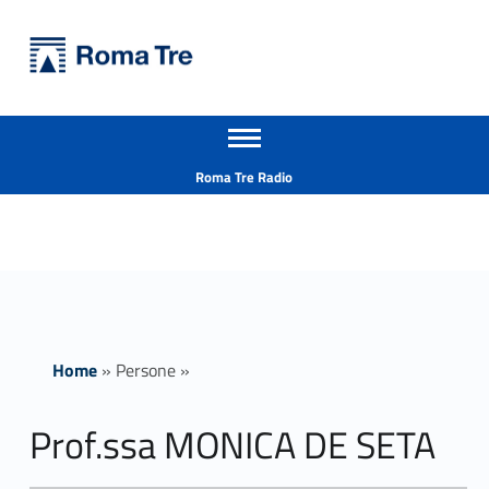
Primary Menu
Università Roma Tre
Prof.ssa MONICA DE SETA - Università Roma Tre
Apri il menu secondario
L’Università degli Studi Roma Tre è un’università giovane e per giovani, è nata nel 1992 ed è rapidamente cresciuta sia in termini di studenti che di corsi di studio offerti. Sono attivi 13 dipartimenti che offrono corsi di Laurea, Laurea magistrale, Master, Corsi di perfezionamento, Dottorati di ricerca e Scuole di specializzazione
Header info sidebar
Roma Tre Radio
Home
»
Persone
»
Prof.ssa MONICA DE SETA