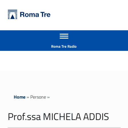
Primary Menu
Università Roma Tre
Prof.ssa MICHELA ADDIS - Università Roma Tre
Apri il menu secondario
L’Università degli Studi Roma Tre è un’università giovane e per giovani, è nata nel 1992 ed è rapidamente cresciuta sia in termini di studenti che di corsi di studio offerti. Sono attivi 13 dipartimenti che offrono corsi di Laurea, Laurea magistrale, Master, Corsi di perfezionamento, Dottorati di ricerca e Scuole di specializzazione
Header info sidebar
Roma Tre Radio
Home
»
Persone
»
Prof.ssa MICHELA ADDIS