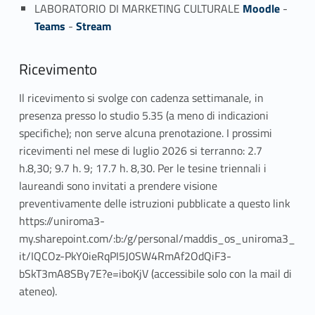
LABORATORIO DI MARKETING CULTURALE
Moodle
-
Teams
-
Stream
Ricevimento
Il ricevimento si svolge con cadenza settimanale, in
presenza presso lo studio 5.35 (a meno di indicazioni
specifiche); non serve alcuna prenotazione. I prossimi
ricevimenti nel mese di luglio 2026 si terranno: 2.7
h.8,30; 9.7 h. 9; 17.7 h. 8,30. Per le tesine triennali i
laureandi sono invitati a prendere visione
preventivamente delle istruzioni pubblicate a questo link
https://uniroma3-
my.sharepoint.com/:b:/g/personal/maddis_os_uniroma3_
it/IQCOz-PkY0ieRqPI5J0SW4RmAf2OdQiF3-
bSkT3mA8SBy7E?e=iboKjV (accessibile solo con la mail di
ateneo).