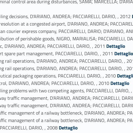
erminal control area during disturbances, SAMA', MARCELLA; D'A
Link identifier #i
duling decisions, D'ARIANO, ANDREA; PACCIARELLI, DARIO, , 2012
nd resolution at a congested airport, D'ARIANO, ANDREA; PACCIAREL
alian courier express company, PACCIARELLI, DARIO; D'ARIANO, A
stribution of perishable goods, NIGRO, MARIALISA; PACCIARELLI, D
Link identifier #identifier_person_38503-49
ffic, D'ARIANO, ANDREA; PACCIARELLI, DARIO, , 2011
Dettaglio
Link identifier #identifier_person_127271-50
ort spare part management, PACCIARELLI, DARIO, , 2011
Dettagli
ring rail operations, D'ARIANO, ANDREA; PACCIARELLI, DARIO, , 20
ring rail operations, D'ARIANO, ANDREA; PACCIARELLI, DARIO, , 20
Link identifier #identifier_person_78889-53
utical packaging operations, PACCIARELLI, DARIO, , 2010
Dettagl
Link identifier #identifier_person_156864-54
control, D'ARIANO, ANDREA; PACCIARELLI, DARIO, , 2010
Dettaglio
ling problems with two competing agents, PACCIARELLI, DARIO, 
ailway traffic management, D'ARIANO, ANDREA; PACCIARELLI, DARI
ailway traffic management, D'ARIANO, ANDREA; PACCIARELLI, DARI
traffic management of a railway bottleneck, D'ARIANO, ANDREA; P
traffic management of a railway bottleneck, D'ARIANO, ANDREA; P
Link identifier #identifier_person_17383-60
 PACCIARELLI, DARIO, , 2008
Dettaglio