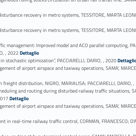
ic disturbance recovery in metro systems, TESSITORE, MARTA LE
ic disturbance recovery in metro systems, TESSITORE, MARTA L
e traffic management: Improved model and ACO parallel computing
Link identifier #identifier_person_154047-12
, , 2022
Dettaglio
Link identifier #identifier_person_150670-13
s in stochastic optimization”, PACCIARELLI, DARIO, , 2020
Dettagli
anagement of airport airspace and taxiway operations, SAMA',
ban freight distribution, NIGRO, MARIALISA; PACCIARELLI, DARIO, 
scheduling and routing during disturbed railway traffic situatio
Link identifier #identifier_person_23295-16
2017
Dettaglio
anagement of airport airspace and taxiway operations, SAMA',
ment in real-time railway traffic control, CORMAN, FRANCESCO;