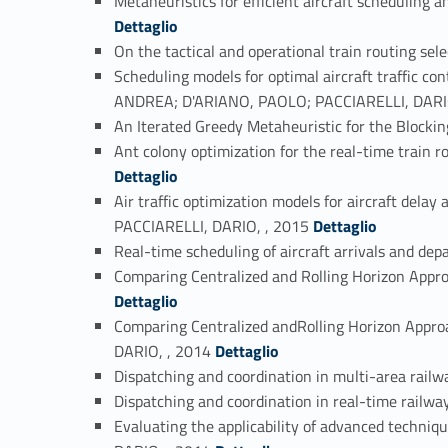
Metaheuristics for efficient aircraft schedulin
Dettaglio
On the tactical and operational train routing
Scheduling models for optimal aircraft traffic co
ANDREA; D'ARIANO, PAOLO; PACCIARELLI, DARIO
An Iterated Greedy Metaheuristic for the Blocki
Ant colony optimization for the real-time trai
Dettaglio
Air traffic optimization models for aircraft de
Link identifier #identifier_person_127263-24
PACCIARELLI, DARIO, , 2015
Dettaglio
Real-time scheduling of aircraft arrivals and d
Comparing Centralized and Rolling Horizon Appr
Dettaglio
Comparing Centralized andRolling Horizon Appro
Link identifier #identifier_person_101274-27
DARIO, , 2014
Dettaglio
Dispatching and coordination in multi-area r
Dispatching and coordination in real-time rail
Evaluating the applicability of advanced techn
Link identifier #identifier_person_80266-30