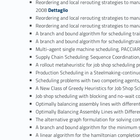
Reordering and local rerouting strategies to 
Link identifier #identifier_person_30864-61
2008
Dettaglio
Reordering and local rerouting strategies to ma
Reordering and local rerouting strategies to man
A branch and bound algorithm for scheduling tr
A branch and bound algorithm for schedulingtra
Multi-agent single machine scheduling, PACCIAR
Supply Chain Scheduling: Sequence Coordination
A rollout metaheuristic for job shop scheduling
Production Scheduling in a Steelmaking-continu
Scheduling problems with two competing agents
A New Class of Greedy Heuristics for Job Shop 
Job shop scheduling with blocking and no-wait c
Optimally balancing assembly lines with differe
Optimally Balancing Assembly Lines with Differ
The alternative graph formulation for solving c
A branch and bound algorithm for the minimum 
A linear algorithm for the hamiltonian completio