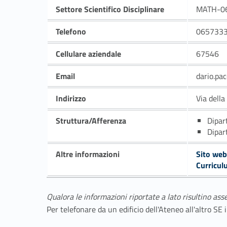
Settore Scientifico Disciplinare
MATH-0
Telefono
065733
Cellulare aziendale
67546
Email
dario.pa
Indirizzo
Via dell
Struttura/Afferenza
Dipar
Dipar
Altre informazioni
Sito web
Curricul
Qualora le informazioni riportate a lato risultino ass
Per telefonare da un edificio dell'Ateneo all'altro S