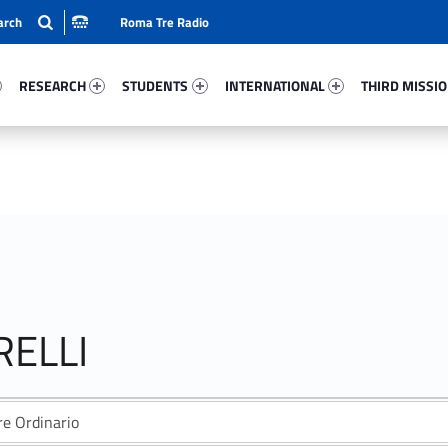
Roma Tre Radio
27-15
Research 8422-24
Students 44950-33
International 85265-50
Third Mission 
RESEARCH
STUDENTS
INTERNATIONAL
THIRD MISSI
RELLI
re Ordinario