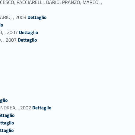
FRANCESCO; PACCIARELLI, DARIO; PRANZO, MARCO, ,
Link identifier #identifier_person_138828-62
DARIO, , 2008
Dettaglio
io
Link identifier #identifier_person_61178-64
O, , 2007
Dettaglio
Link identifier #identifier_person_163382-65
, , 2007
Dettaglio
glio
Link identifier #identifier_person_5697-74
 ANDREA, , 2002
Dettaglio
ttaglio
ttaglio
ttaglio