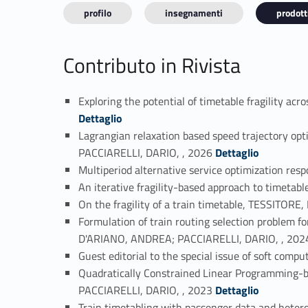
profilo
insegnamenti
prodotti
Contributo in Rivista
Exploring the potential of timetable fragility 
Dettaglio
Lagrangian relaxation based speed trajectory opt
Link identifier #identifier_person_175158-2
PACCIARELLI, DARIO, , 2026
Dettaglio
Multiperiod alternative service optimization re
An iterative fragility-based approach to time
On the fragility of a train timetable, TESSIT
Formulation of train routing selection problem
D'ARIANO, ANDREA; PACCIARELLI, DARIO, , 202
Guest editorial to the special issue of soft com
Quadratically Constrained Linear Programming-b
Link identifier #identifier_person_83140-8
PACCIARELLI, DARIO, , 2023
Dettaglio
Train timetabling with passenger data and hetero