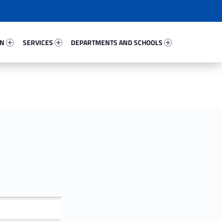
97775-67
Services 40623-81
Departments And Schools 21743-96
ON
SERVICES
DEPARTMENTS AND SCHOOLS