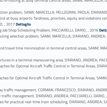
g and re-routing at busy terminal control areas, SAMA', MARCELL
 selection problem, SAMA', MARCELLA; PELLEGRINI, PAOLA; D'ARIA
ntrol at busy airports: Tardiness, priorities, equity and violation
Link identifier #identifier_person_129948-21
, , 2017
Dettaglio
Link identifier #identifier_person_95059-22
ng Job Shop Scheduling Problem, PACCIARELLI, DARIO, , 2016
Dett
n routing selection problem, SAMA', MARCELLA; D'ARIANO, ANDRE
lay and travel time minimization in terminal control areas, SAMA
epartures in a terminal maneuvering area, D'ARIANO, ANDREA; PAC
oaches for Optimal Aircraft Traﬃc Control in Terminal Areas, D'
aches for Optimal Aircraft Traffic Control in Terminal Areas, S
ailway traffic management, CORMAN, FRANCESCO; D'ARIANO, ANDR
way traffic management, D'ARIANO, ANDREA; PACCIARELLI, DARIO, 
iques for practical real-time train scheduling, D'ARIANO, ANDRE