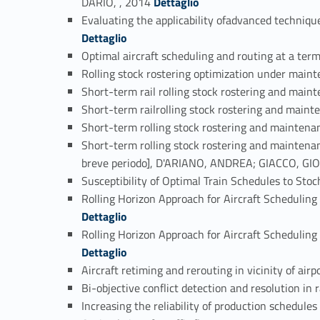
DARIO, , 2014
Dettaglio
Evaluating the applicability ofadvanced techniq
Dettaglio
Optimal aircraft scheduling and routing at a t
Rolling stock rostering optimization under mai
Short-term rail rolling stock rostering and m
Short-term railrolling stock rostering and mai
Short-term rolling stock rostering and mainten
Short-term rolling stock rostering and maintenanc
breve periodo], D'ARIANO, ANDREA; GIACCO, GI
Susceptibility of Optimal Train Schedules to St
Rolling Horizon Approach for Aircraft Scheduli
Dettaglio
Rolling Horizon Approach for Aircraft Scheduli
Dettaglio
Aircraft retiming and rerouting in vicinity of 
Bi-objective conflict detection and resolution 
Increasing the reliability of production schedu