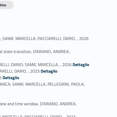
tico
Link identifier #identifier_person_68079-1
INA; SAMA', MARCELLA; PACCIARELLI, DARIO, , 2026
nal state transition, D'ARIANO, ANDREA;
Link identifier #identifier_person_53563-3
CIARELLI, DARIO; SAMA', MARCELLA, , 2026
Dettaglio
Link identifier #identifier_person_65803-4
ARELLI, DARIO, , 2025
Dettaglio
Link identifier #identifier_person_4206-5
5
Dettaglio
U, BIANCA; SAMA', MARCELLA; PELLEGRINI, PAOLA;
l zone and time window, D'ARIANO, ANDREA;
Link identifier #identifier_person_28664-9
AMA', MARCELLA; PACCIARELLI, DARIO, , 2023