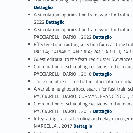
Dettaglio
A simulation-optimization framework for traff
Link identifier #identifier_person_173248-10
2022
Dettaglio
A simulation-optimization framework for traff
Link identifier #identifier_person_184985-11
PACCIARELLI, DARIO, , 2022
Dettaglio
Effective train routing selection for real-tim
PAOLA; D'ARIANO, ANDREA; PACCIARELLI, DARIO
Guest editorial to the featured cluster “Advance
Coordination of scheduling decisions in the m
Link identifier #identifier_person_7259-14
PACCIARELLI, DARIO, , 2018
Dettaglio
The value of real-time traffic information in ur
A variable neighbourhood search for fast train 
PACCIARELLI, DARIO; CORMAN, FRANCESCO, , 
Coordination of scheduling decisions in the m
Link identifier #identifier_person_52926-17
PACCIARELLI, DARIO, , 2017
Dettaglio
Integrating train scheduling and delay manage
Link identifier #identifier_person_191108-18
MARCELLA, , 2017
Dettaglio