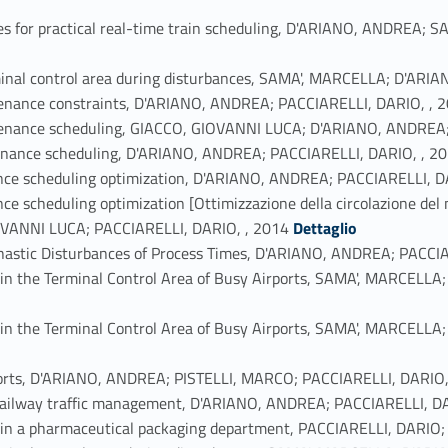
ues for practical real-time train scheduling, D'ARIANO, ANDREA;
erminal control area during disturbances, SAMA', MARCELLA; D'AR
ntenance constraints, D'ARIANO, ANDREA; PACCIARELLI, DARIO, , 
aintenance scheduling, GIACCO, GIOVANNI LUCA; D'ARIANO, ANDREA
ntenance scheduling, D'ARIANO, ANDREA; PACCIARELLI, DARIO, , 2
ance scheduling optimization, D'ARIANO, ANDREA; PACCIARELLI, D
e scheduling optimization [Ottimizzazione della circolazione del m
Link identifier #identifier_person_1708-37
OVANNI LUCA; PACCIARELLI, DARIO, , 2014
Dettaglio
ochastic Disturbances of Process Times, D'ARIANO, ANDREA; PACCI
ng in the Terminal Control Area of Busy Airports, SAMA', MARCEL
ng in the Terminal Control Area of Busy Airports, SAMA', MARCEL
airports, D'ARIANO, ANDREA; PISTELLI, MARCO; PACCIARELLI, DARIO,
in railway traffic management, D'ARIANO, ANDREA; PACCIARELLI, D
les in a pharmaceutical packaging department, PACCIARELLI, DARI