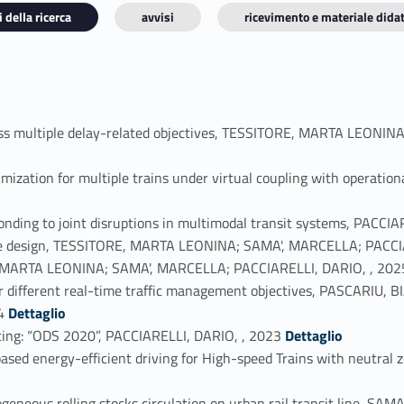
 della ricerca
avvisi
ricevimento e materiale didat
across multiple delay-related objectives, TESSITORE, MARTA LEON
imization for multiple trains under virtual coupling with operatio
sponding to joint disruptions in multimodal transit systems, PAC
table design, TESSITORE, MARTA LEONINA; SAMA', MARCELLA; PACCI
ORE, MARTA LEONINA; SAMA', MARCELLA; PACCIARELLI, DARIO, , 202
 for different real-time traffic management objectives, PASCARI
Link identifier #identifier_person_1228-6
4
Dettaglio
Link identifier #identifier_person_159842-7
puting: “ODS 2020”, PACCIARELLI, DARIO, , 2023
Dettaglio
ased energy-efficient driving for High-speed Trains with neutra
geneous rolling stocks circulation on urban rail transit line, S