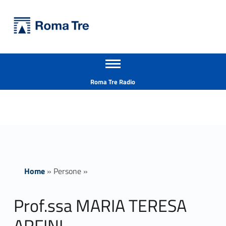
Primary Menu
Università Roma Tre
Prof.ssa MARIA TERESA ARFINI - Università Roma Tre
Apri il menu secondario
L’Università degli Studi Roma Tre è un’università giovane e per giovani, è nata nel 1992 ed è rapidamente cresciuta sia in termini di studenti che di corsi di studio offerti. Sono attivi 13 dipartimenti che offrono corsi di Laurea, Laurea magistrale, Master, Corsi di perfezionamento, Dottorati di ricerca e Scuole di specializzazione
Header info sidebar
Roma Tre Radio
Home
»
Persone
»
Prof.ssa MARIA TERESA
ARFINI