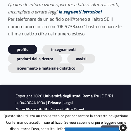
Qualora le informazioni riportate a lato risultino assenti,
incomplete o errate leggi
le seguenti istruzioni
Per telefonare da un edificio dell'Ateneo all'altro SE il
numero unico inizia con "06 5733xxxx" basta comporre le
ultime quattro cifre del numero esteso.
profilo
insegnamenti
prodotti della ricerca
avvisi
ricevimento e materiale didattico
Copyright 2026
Università degli studi Roma Tre
| C.F./P.I.
n. 04400441004 |
Privacy
|
Legal
Notes
|
Accessibility
|
Accessibility Target
Questo sito utilizza un cookie tecnico per consentire la corretta navigazione.
Confermando accetti il suo utilizzo. Se vuoi saperne di più e leggere come
This site is protected by reCAPTCHA and the Google
Privacy
disabilitarne l'uso, consulta l'informativa estesa.
ENG
Accetta