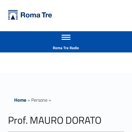
Primary Menu
Università Roma Tre
Prof. MAURO DORATO - Università Roma Tre
Apri il menu secondario
L’Università degli Studi Roma Tre è un’università giovane e per giovani, è nata nel 1992 ed è rapidamente cresciuta sia in termini di studenti che di corsi di studio offerti. Sono attivi 13 dipartimenti che offrono corsi di Laurea, Laurea magistrale, Master, Corsi di perfezionamento, Dottorati di ricerca e Scuole di specializzazione
Header info sidebar
Roma Tre Radio
Home
»
Persone
»
Prof. MAURO DORATO