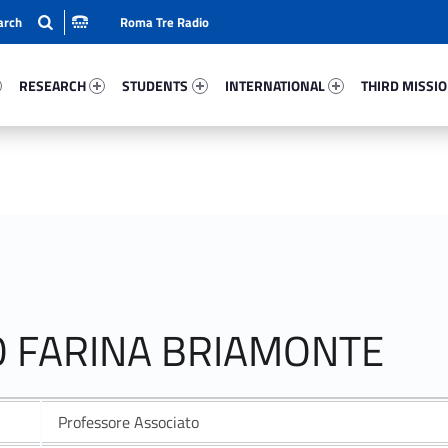
Roma Tre Radio
82-15
Research 5797-24
Students 52627-33
International 37021-50
Third Mission 
RESEARCH
STUDENTS
INTERNATIONAL
THIRD MISSI
NO FARINA BRIAMONTE
Professore Associato