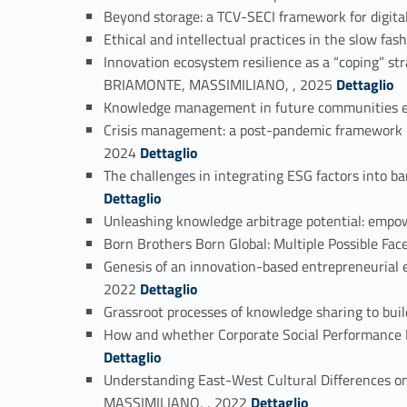
Beyond storage: a TCV-SECI framework for digi
Ethical and intellectual practices in the slow f
Innovation ecosystem resilience as a “coping” str
Link identifier #identifier_person_69734-4
BRIAMONTE, MASSIMILIANO, , 2025
Dettaglio
Knowledge management in future communities en
Crisis management: a post-pandemic framework 
Link identifier #identifier_person_36637-6
2024
Dettaglio
The challenges in integrating ESG factors int
Dettaglio
Unleashing knowledge arbitrage potential: em
Born Brothers Born Global: Multiple Possible F
Genesis of an innovation-based entrepreneurial
Link identifier #identifier_person_146798-10
2022
Dettaglio
Grassroot processes of knowledge sharing to bu
How and whether Corporate Social Performance
Dettaglio
Understanding East-West Cultural Differences 
Link identifier #identifier_person_192670-13
MASSIMILIANO, , 2022
Dettaglio