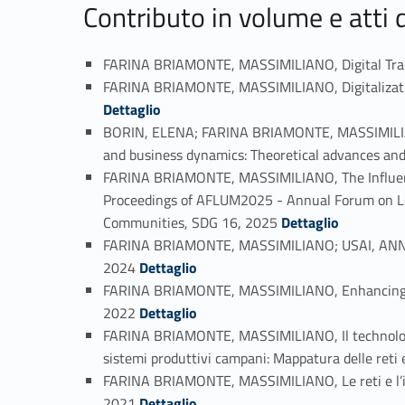
Contributo in volume e atti
FARINA BRIAMONTE, MASSIMILIANO, Digital Transf
FARINA BRIAMONTE, MASSIMILIANO, Digitalization 
Dettaglio
BORIN, ELENA; FARINA BRIAMONTE, MASSIMILIANO, 
and business dynamics: Theoretical advances and p
FARINA BRIAMONTE, MASSIMILIANO, The Influence o
Proceedings of AFLUM2025 - Annual Forum on Lead
Link identifier #identifier_person_166447-26
Communities, SDG 16, 2025
Dettaglio
FARINA BRIAMONTE, MASSIMILIANO; USAI, ANNA MA
Link identifier #identifier_person_146864-27
2024
Dettaglio
FARINA BRIAMONTE, MASSIMILIANO, Enhancing Inno
Link identifier #identifier_person_142661-28
2022
Dettaglio
FARINA BRIAMONTE, MASSIMILIANO, Il technology tra
sistemi produttivi campani: Mappatura delle reti e
FARINA BRIAMONTE, MASSIMILIANO, Le reti e l’inte
Link identifier #identifier_person_20073-30
2021
Dettaglio