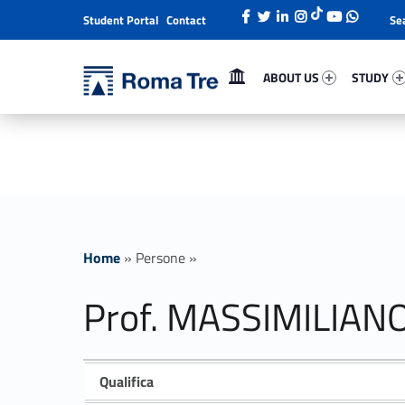
Student Portal
Contact
Header info sidebar
Primary Menu
About Us 58697-1
Study 507
Università Roma Tre
ABOUT US
STUDY
Prof. MASSIMILIANO FARINA BRIAMONTE ricerca - Università Roma Tre
L’Università degli Studi Roma Tre è un’università giovane e per giovani, è nata nel 1992 ed è rapidamente cresciuta sia in termini di studenti che di corsi di studio offerti. Sono attivi 13 dipartimenti che offrono corsi di Laurea, Laurea magistrale, Master, Corsi di perfezionamento, Dottorati di ricerca e Scuole di specializzazione
Home
»
Persone
»
Prof. MASSIMILIA
Qualifica