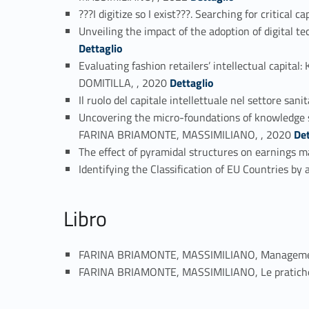
???I digitize so I exist???. Searching for critic
Unveiling the impact of the adoption of digita
Dettaglio
Evaluating fashion retailers’ intellectual cap
Link identifier #identifier_person_138587-16
DOMITILLA, , 2020
Dettaglio
Il ruolo del capitale intellettuale nel settore s
Uncovering the micro-foundations of knowledge s
Link identifier #identifier_person_129959-18
FARINA BRIAMONTE, MASSIMILIANO, , 2020
Det
The effect of pyramidal structures on earnings
Identifying the Classification of EU Countries 
Libro
FARINA BRIAMONTE, MASSIMILIANO, Management i
FARINA BRIAMONTE, MASSIMILIANO, Le pratiche di 