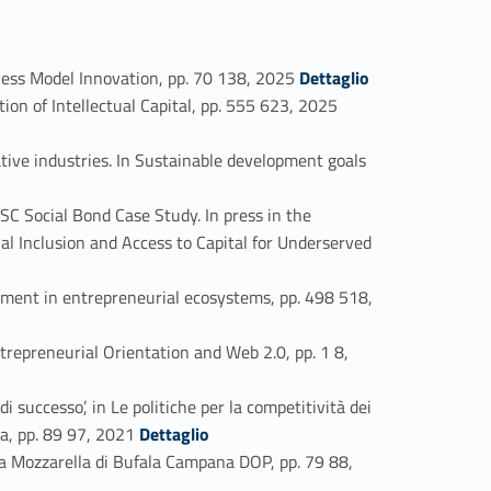
Link identifier #identifier_person_54382-23
ess Model Innovation, pp. 70 138, 2025
Dettaglio
Link identifier #identifier_person_158631-24
on of Intellectual Capital, pp. 555 623, 2025
ve industries. In Sustainable development goals
C Social Bond Case Study. In press in the
l Inclusion and Access to Capital for Underserved
ent in entrepreneurial ecosystems, pp. 498 518,
preneurial Orientation and Web 2.0, pp. 1 8,
successo’, in Le politiche per la competitività dei
Link identifier #identifier_person_44696-29
iva, pp. 89 97, 2021
Dettaglio
la Mozzarella di Bufala Campana DOP, pp. 79 88,