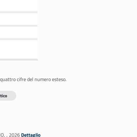
 quattro cifre del numero esteso.
tico
Link identifier #identifier_person_85214-1
O, , 2026
Dettaglio