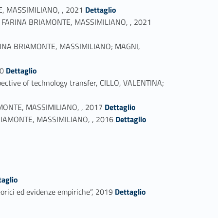
Link identifier #identifier_person_109546-14
ONTE, MASSIMILIANO, , 2021
Dettaglio
Link identifier #identifier_person_76984-15
OLA; FARINA BRIAMONTE, MASSIMILIANO, , 2021
'; FARINA BRIAMONTE, MASSIMILIANO; MAGNI,
Link identifier #identifier_person_51468-17
20
Dettaglio
ective of technology transfer, CILLO, VALENTINA;
Link identifier #identifier_person_47090-19
RIAMONTE, MASSIMILIANO, , 2017
Dettaglio
Link identifier #identifier_person_34983-20
NA BRIAMONTE, MASSIMILIANO, , 2016
Dettaglio
taglio
Link identifier #identifier_person_33502-22
orici ed evidenze empiriche”, 2019
Dettaglio