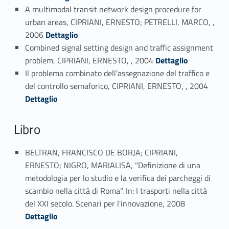
A multimodal transit network design procedure for
urban areas, CIPRIANI, ERNESTO; PETRELLI, MARCO, ,
Link identifier #identifier_person_160017-38
2006
Dettaglio
Combined signal setting design and traffic assignment
Link identifier #identifier_person_58243-39
problem, CIPRIANI, ERNESTO, , 2004
Dettaglio
Il problema combinato dell’assegnazione del traffico e
Link identifier #identifier_person_5673-40
del controllo semaforico, CIPRIANI, ERNESTO, , 2004
Dettaglio
Libro
BELTRAN, FRANCISCO DE BORJA; CIPRIANI,
ERNESTO; NIGRO, MARIALISA, "Definizione di una
metodologia per lo studio e la verifica dei parcheggi di
scambio nella città di Roma". In: I trasporti nella città
Link identifier #identifier_person_84645-41
del XXI secolo. Scenari per l'innovazione, 2008
Dettaglio