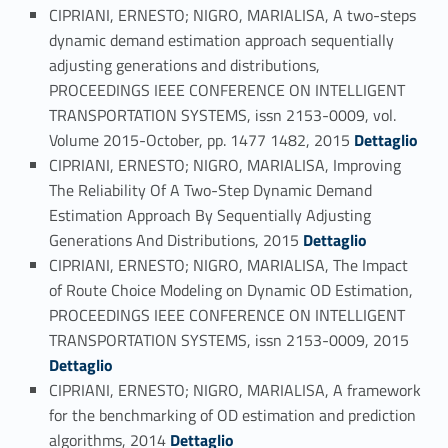
CIPRIANI, ERNESTO; NIGRO, MARIALISA, A two-steps
dynamic demand estimation approach sequentially
adjusting generations and distributions,
PROCEEDINGS IEEE CONFERENCE ON INTELLIGENT
TRANSPORTATION SYSTEMS, issn 2153-0009, vol.
Link identifier #identifier_person_46005-53
Volume 2015-October, pp. 1477 1482, 2015
Dettaglio
CIPRIANI, ERNESTO; NIGRO, MARIALISA, Improving
The Reliability Of A Two-Step Dynamic Demand
Estimation Approach By Sequentially Adjusting
Link identifier #identifier_person_114603-54
Generations And Distributions, 2015
Dettaglio
CIPRIANI, ERNESTO; NIGRO, MARIALISA, The Impact
of Route Choice Modeling on Dynamic OD Estimation,
PROCEEDINGS IEEE CONFERENCE ON INTELLIGENT
Link identifier #identifier_person_52859-55
TRANSPORTATION SYSTEMS, issn 2153-0009, 2015
Dettaglio
CIPRIANI, ERNESTO; NIGRO, MARIALISA, A framework
for the benchmarking of OD estimation and prediction
Link identifier #identifier_person_107274-56
algorithms, 2014
Dettaglio