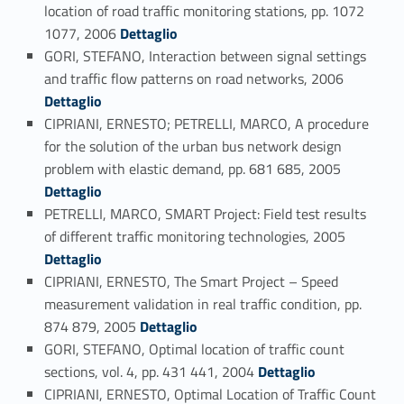
location of road traffic monitoring stations, pp. 1072
Link identifier #identifier_person_124007-117
1077, 2006
Dettaglio
GORI, STEFANO, Interaction between signal settings
Link identifier #identifier_person_42253-118
and traffic flow patterns on road networks, 2006
Dettaglio
CIPRIANI, ERNESTO; PETRELLI, MARCO, A procedure
for the solution of the urban bus network design
Link identifier #identifier_person_143127-119
problem with elastic demand, pp. 681 685, 2005
Dettaglio
PETRELLI, MARCO, SMART Project: Field test results
Link identifier #identifier_person_111319-120
of different traffic monitoring technologies, 2005
Dettaglio
CIPRIANI, ERNESTO, The Smart Project – Speed
measurement validation in real traffic condition, pp.
Link identifier #identifier_person_99570-121
874 879, 2005
Dettaglio
GORI, STEFANO, Optimal location of traffic count
Link identifier #identifier_person_60123-122
sections, vol. 4, pp. 431 441, 2004
Dettaglio
CIPRIANI, ERNESTO, Optimal Location of Traffic Count