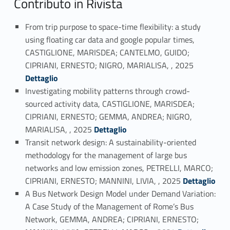
Contributo in Rivista
From trip purpose to space-time flexibility: a study
using floating car data and google popular times,
CASTIGLIONE, MARISDEA; CANTELMO, GUIDO;
Link identifier #identifier_person_19639-1
CIPRIANI, ERNESTO; NIGRO, MARIALISA, , 2025
Dettaglio
Investigating mobility patterns through crowd-
sourced activity data, CASTIGLIONE, MARISDEA;
CIPRIANI, ERNESTO; GEMMA, ANDREA; NIGRO,
Link identifier #identifier_person_19543-2
MARIALISA, , 2025
Dettaglio
Transit network design: A sustainability-oriented
methodology for the management of large bus
networks and low emission zones, PETRELLI, MARCO;
Link identifier #identifier_person_101078-3
CIPRIANI, ERNESTO; MANNINI, LIVIA, , 2025
Dettaglio
A Bus Network Design Model under Demand Variation:
A Case Study of the Management of Rome’s Bus
Network, GEMMA, ANDREA; CIPRIANI, ERNESTO;
Link identifier #identifier_person_179413-4