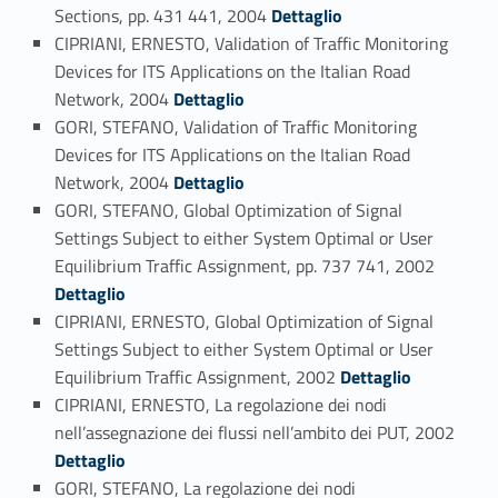
Link identifier #identifier_person_40807-123
Sections, pp. 431 441, 2004
Dettaglio
CIPRIANI, ERNESTO, Validation of Traffic Monitoring
Devices for ITS Applications on the Italian Road
Link identifier #identifier_person_52112-124
Network, 2004
Dettaglio
GORI, STEFANO, Validation of Traffic Monitoring
Devices for ITS Applications on the Italian Road
Link identifier #identifier_person_184845-125
Network, 2004
Dettaglio
GORI, STEFANO, Global Optimization of Signal
Settings Subject to either System Optimal or User
Link identifier #identifier_person_134040-126
Equilibrium Traffic Assignment, pp. 737 741, 2002
Dettaglio
CIPRIANI, ERNESTO, Global Optimization of Signal
Settings Subject to either System Optimal or User
Link identifier #identifier_person_136758-127
Equilibrium Traffic Assignment, 2002
Dettaglio
CIPRIANI, ERNESTO, La regolazione dei nodi
Link identifier #identifier_person_175889-128
nell’assegnazione dei flussi nell’ambito dei PUT, 2002
Dettaglio
GORI, STEFANO, La regolazione dei nodi