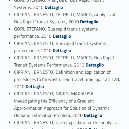
GORI, STEFANO, Analysis of Bus Rapid Transit
Link identifier #identifier_person_146441-76
Systems, 2010
Dettaglio
CIPRIANI, ERNESTO; PETRELLI, MARCO, Analysis of
Link identifier #identifier_person_14632-77
Bus Rapid Transit Systems, 2010
Dettaglio
GORI, STEFANO, Bus rapid transit systems
Link identifier #identifier_person_90050-78
performance, 2010
Dettaglio
CIPRIANI, ERNESTO, Bus rapid transit systems
Link identifier #identifier_person_3886-79
performance, 2010
Dettaglio
CIPRIANI, ERNESTO; PETRELLI, MARCO, Bus Rapid
Link identifier #identifier_person_5994-80
Transit Systems Performance, 2010
Dettaglio
CIPRIANI, ERNESTO, Definition and application of
procedures to forecast urban travel time, pp. 122 128,
Link identifier #identifier_person_139677-81
2010
Dettaglio
CIPRIANI, ERNESTO; NIGRO, MARIALISA,
Investigating the Efficiency of a Gradient
Approximation Approach for Solution of Dynamic
Link identifier #identifier_person_122602-82
Demand Estimation Problem, 2010
Dettaglio
CIPRIANI, ERNESTO, Use of gps data for the analysis
Link identifier #identifier_person_87295-83