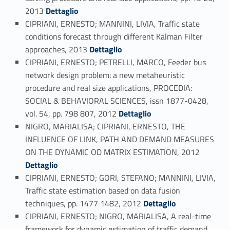
Link identifier #identifier_person_184212-65
2013
Dettaglio
CIPRIANI, ERNESTO; MANNINI, LIVIA, Traffic state
conditions forecast through different Kalman Filter
Link identifier #identifier_person_180109-66
approaches, 2013
Dettaglio
CIPRIANI, ERNESTO; PETRELLI, MARCO, Feeder bus
network design problem: a new metaheuristic
procedure and real size applications, PROCEDIA:
SOCIAL & BEHAVIORAL SCIENCES, issn 1877-0428,
Link identifier #identifier_person_199290-67
vol. 54, pp. 798 807, 2012
Dettaglio
NIGRO, MARIALISA; CIPRIANI, ERNESTO, THE
INFLUENCE OF LINK, PATH AND DEMAND MEASURES
Link identifier #identifier_person_112213-68
ON THE DYNAMIC OD MATRIX ESTIMATION, 2012
Dettaglio
CIPRIANI, ERNESTO; GORI, STEFANO; MANNINI, LIVIA,
Traffic state estimation based on data fusion
Link identifier #identifier_person_180754-69
techniques, pp. 1477 1482, 2012
Dettaglio
CIPRIANI, ERNESTO; NIGRO, MARIALISA, A real-time
framework for dynamic estimation of traffic demand