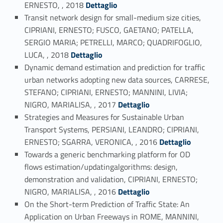
Link identifier #identifier_person_69698-17
ERNESTO, , 2018
Dettaglio
Transit network design for small-medium size cities,
CIPRIANI, ERNESTO; FUSCO, GAETANO; PATELLA,
SERGIO MARIA; PETRELLI, MARCO; QUADRIFOGLIO,
Link identifier #identifier_person_148440-18
LUCA, , 2018
Dettaglio
Dynamic demand estimation and prediction for traffic
urban networks adopting new data sources, CARRESE,
STEFANO; CIPRIANI, ERNESTO; MANNINI, LIVIA;
Link identifier #identifier_person_19865-19
NIGRO, MARIALISA, , 2017
Dettaglio
Strategies and Measures for Sustainable Urban
Transport Systems, PERSIANI, LEANDRO; CIPRIANI,
Link identifier #identifier_person_57029-20
ERNESTO; SGARRA, VERONICA, , 2016
Dettaglio
Towards a generic benchmarking platform for OD
flows estimation/updatingalgorithms: design,
demonstration and validation, CIPRIANI, ERNESTO;
Link identifier #identifier_person_79421-21
NIGRO, MARIALISA, , 2016
Dettaglio
On the Short-term Prediction of Traffic State: An
Application on Urban Freeways in ROME, MANNINI,