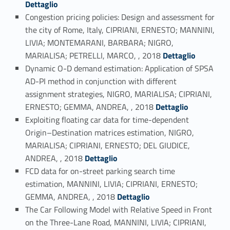
Dettaglio
Congestion pricing policies: Design and assessment for
the city of Rome, Italy, CIPRIANI, ERNESTO; MANNINI,
LIVIA; MONTEMARANI, BARBARA; NIGRO,
Link identifier #identifier_person_112617-13
MARIALISA; PETRELLI, MARCO, , 2018
Dettaglio
Dynamic O-D demand estimation: Application of SPSA
AD-PI method in conjunction with different
assignment strategies, NIGRO, MARIALISA; CIPRIANI,
Link identifier #identifier_person_64580-14
ERNESTO; GEMMA, ANDREA, , 2018
Dettaglio
Exploiting floating car data for time-dependent
Origin–Destination matrices estimation, NIGRO,
MARIALISA; CIPRIANI, ERNESTO; DEL GIUDICE,
Link identifier #identifier_person_63895-15
ANDREA, , 2018
Dettaglio
FCD data for on-street parking search time
estimation, MANNINI, LIVIA; CIPRIANI, ERNESTO;
Link identifier #identifier_person_43498-16
GEMMA, ANDREA, , 2018
Dettaglio
The Car Following Model with Relative Speed in Front
on the Three-Lane Road, MANNINI, LIVIA; CIPRIANI,