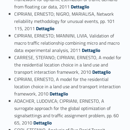
Link identifier #identifier_person_198898-70
from floating car data, 2011
Dettaglio
CIPRIANI, ERNESTO; NIGRO, MARIALISA, Network
reliability methodology for unusual events, pp. 101
Link identifier #identifier_person_70308-71
115, 2011
Dettaglio
CIPRIANI, ERNESTO; MANNINI, LIVIA, Validation of
macro traffic relationship combining micro and macro
Link identifier #identifier_person_39030-72
data: experimental analysis, 2011
Dettaglio
CARRESE, STEFANO; CIPRIANI, ERNESTO, A model for
the residential location choice in a land use and
Link identifier #identifier_person_153014-73
transport interaction framework, 2010
Dettaglio
CIPRIANI, ERNESTO, A model for the residential
location choice in a land use and transport interaction
Link identifier #identifier_person_92243-74
framework, 2010
Dettaglio
ADACHER, LUDOVICA; CIPRIANI, ERNESTO, A
surrogate approach for the global optimization of
signalsettings and traffic assignment problem, pp. 60
Link identifier #identifier_person_45315-75
65, 2010
Dettaglio