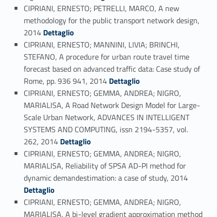
CIPRIANI, ERNESTO; PETRELLI, MARCO, A new
methodology for the public transport network design,
Link identifier #identifier_person_146331-57
2014
Dettaglio
CIPRIANI, ERNESTO; MANNINI, LIVIA; BRINCHI,
STEFANO, A procedure for urban route travel time
forecast based on advanced traffic data: Case study of
Link identifier #identifier_person_83618-58
Rome, pp. 936 941, 2014
Dettaglio
CIPRIANI, ERNESTO; GEMMA, ANDREA; NIGRO,
MARIALISA, A Road Network Design Model for Large-
Scale Urban Network, ADVANCES IN INTELLIGENT
SYSTEMS AND COMPUTING, issn 2194-5357, vol.
Link identifier #identifier_person_16412-59
262, 2014
Dettaglio
CIPRIANI, ERNESTO; GEMMA, ANDREA; NIGRO,
MARIALISA, Reliability of SPSA AD-PI method for
Link identifier #identifier_person_124381-60
dynamic demandestimation: a case of study, 2014
Dettaglio
CIPRIANI, ERNESTO; GEMMA, ANDREA; NIGRO,
MARIALISA, A bi-level gradient approximation method