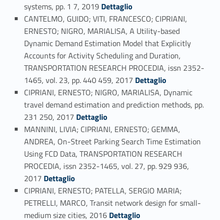
Link identifier #identifier_person_81160-48
systems, pp. 1 7, 2019
Dettaglio
CANTELMO, GUIDO; VITI, FRANCESCO; CIPRIANI,
ERNESTO; NIGRO, MARIALISA, A Utility-based
Dynamic Demand Estimation Model that Explicitly
Accounts for Activity Scheduling and Duration,
TRANSPORTATION RESEARCH PROCEDIA, issn 2352-
Link identifier #identifier_person_110477-49
1465, vol. 23, pp. 440 459, 2017
Dettaglio
CIPRIANI, ERNESTO; NIGRO, MARIALISA, Dynamic
travel demand estimation and prediction methods, pp.
Link identifier #identifier_person_183005-50
231 250, 2017
Dettaglio
MANNINI, LIVIA; CIPRIANI, ERNESTO; GEMMA,
ANDREA, On-Street Parking Search Time Estimation
Using FCD Data, TRANSPORTATION RESEARCH
PROCEDIA, issn 2352-1465, vol. 27, pp. 929 936,
Link identifier #identifier_person_89329-51
2017
Dettaglio
CIPRIANI, ERNESTO; PATELLA, SERGIO MARIA;
PETRELLI, MARCO, Transit network design for small-
Link identifier #identifier_person_47063-52
medium size cities, 2016
Dettaglio