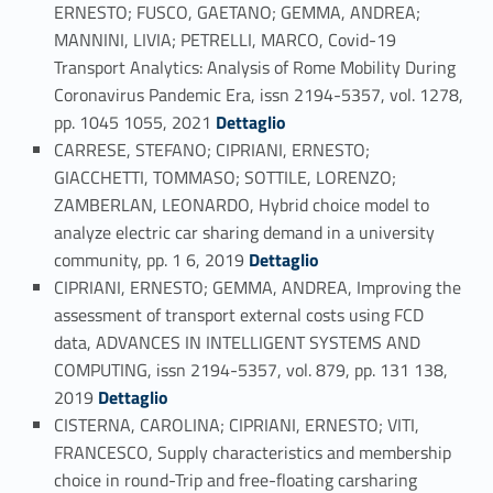
ERNESTO; FUSCO, GAETANO; GEMMA, ANDREA;
MANNINI, LIVIA; PETRELLI, MARCO, Covid-19
Transport Analytics: Analysis of Rome Mobility During
Coronavirus Pandemic Era, issn 2194-5357, vol. 1278,
Link identifier #identifier_person_198127-45
pp. 1045 1055, 2021
Dettaglio
CARRESE, STEFANO; CIPRIANI, ERNESTO;
GIACCHETTI, TOMMASO; SOTTILE, LORENZO;
ZAMBERLAN, LEONARDO, Hybrid choice model to
analyze electric car sharing demand in a university
Link identifier #identifier_person_87085-46
community, pp. 1 6, 2019
Dettaglio
CIPRIANI, ERNESTO; GEMMA, ANDREA, Improving the
assessment of transport external costs using FCD
data, ADVANCES IN INTELLIGENT SYSTEMS AND
COMPUTING, issn 2194-5357, vol. 879, pp. 131 138,
Link identifier #identifier_person_159982-47
2019
Dettaglio
CISTERNA, CAROLINA; CIPRIANI, ERNESTO; VITI,
FRANCESCO, Supply characteristics and membership
choice in round-Trip and free-floating carsharing