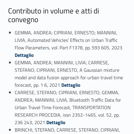
Contributo in volume e atti di
convegno
GEMMA, ANDREA; CIPRIANI, ERNESTO; MANNINI,
LIVIA, Automated Vehicles’ Effects on Urban Traffic
Link identifier #identifier_person_120511-42
Flow Parameters, vol. Part F1378, pp. 593 605, 2023
Dettaglio
GEMMA, ANDREA; MANNINI, LIVIA; CARRESE,
STEFANO; CIPRIANI, ERNESTO, A Gaussian mixture
model and data fusion approach for urban travel time
Link identifier #identifier_person_48763-43
forecast, pp. 1 6, 2021
Dettaglio
CARRESE, STEFANO; CIPRIANI, ERNESTO; GEMMA,
ANDREA; MANNINI, LIVIA, Bluetooth Traffic Data for
Urban Travel Time Forecast, TRANSPORTATION
RESEARCH PROCEDIA, issn 2352-1465, vol. 52, pp.
Link identifier #identifier_person_45952-44
236 243, 2021
Dettaglio
BRINCHI, STEFANO; CARRESE, STEFANO; CIPRIANI,