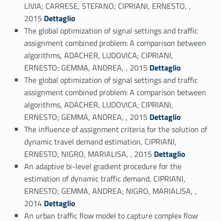
LIVIA; CARRESE, STEFANO; CIPRIANI, ERNESTO, ,
Link identifier #identifier_person_48450-22
2015
Dettaglio
The global optimization of signal settings and traffic
assignment combined problem: A comparison between
algorithms, ADACHER, LUDOVICA; CIPRIANI,
Link identifier #identifier_person_82232-23
ERNESTO; GEMMA, ANDREA, , 2015
Dettaglio
The global optimization of signal settings and traffic
assignment combined problem: A comparison between
algorithms, ADACHER, LUDOVICA; CIPRIANI,
Link identifier #identifier_person_65588-24
ERNESTO; GEMMA, ANDREA, , 2015
Dettaglio
The influence of assignment criteria for the solution of
dynamic travel demand estimation, CIPRIANI,
Link identifier #identifier_person_157553-25
ERNESTO; NIGRO, MARIALISA, , 2015
Dettaglio
An adaptive bi-level gradient procedure for the
estimation of dynamic traffic demand, CIPRIANI,
ERNESTO; GEMMA, ANDREA; NIGRO, MARIALISA, ,
Link identifier #identifier_person_72349-26
2014
Dettaglio
An urban traffic flow model to capture complex flow