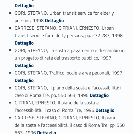
Dettaglio
GORI, STEFANO, Urban transit service for elderly
Link identifier #identifier_person_49560-136
persons, 1998
Dettaglio
CARRESE, STEFANO; CIPRIANI, ERNESTO, Urban
Link identifier #identifier_person_112412-137
transit service for elderly persons, pp. 272 287, 1998
Dettaglio
GORI, STEFANO, La sosta a pagamento e di scambio in
Link identifier #identifier_person_163645-138
un progetto di rete del trasporto pubblico, 1997
Dettaglio
Link identifier #identifier_person_23542-139
GORI, STEFANO, Traffico locale e aree pedonali, 1997
Dettaglio
GORI, STEFANO, Il piano della sosta e l’accessibilità: il
Link identifier #identifier_person_177333-140
caso di Roma Tre, pp. 550 563, 1996
Dettaglio
CIPRIANI, ERNESTO, Il piano della sosta e
Link identifier #identifier_person_190374-141
l’accessibilità: il caso di Roma Tre, 1996
Dettaglio
CARRESE, STEFANO; CIPRIANI, ERNESTO, Il piano
della sosta e l'accessibilità: il caso di Roma Tre, pp. 550
Link identifier #identifier_person_74889-142
563, 1996
Dettaglio