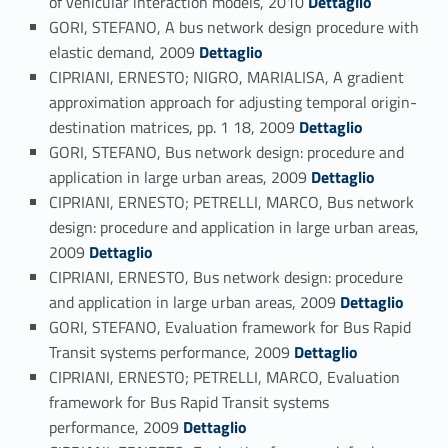
of vehicular interaction models, 2010
Dettaglio
GORI, STEFANO, A bus network design procedure with
Link identifier #identifier_person_1337-84
elastic demand, 2009
Dettaglio
CIPRIANI, ERNESTO; NIGRO, MARIALISA, A gradient
approximation approach for adjusting temporal origin-
Link identifier #identifier_person_115166-85
destination matrices, pp. 1 18, 2009
Dettaglio
GORI, STEFANO, Bus network design: procedure and
Link identifier #identifier_person_72216-86
application in large urban areas, 2009
Dettaglio
CIPRIANI, ERNESTO; PETRELLI, MARCO, Bus network
design: procedure and application in large urban areas,
Link identifier #identifier_person_197885-87
2009
Dettaglio
CIPRIANI, ERNESTO, Bus network design: procedure
Link identifier #identifier_person_171620-88
and application in large urban areas, 2009
Dettaglio
GORI, STEFANO, Evaluation framework for Bus Rapid
Link identifier #identifier_person_50533-89
Transit systems performance, 2009
Dettaglio
CIPRIANI, ERNESTO; PETRELLI, MARCO, Evaluation
framework for Bus Rapid Transit systems
Link identifier #identifier_person_132532-90
performance, 2009
Dettaglio