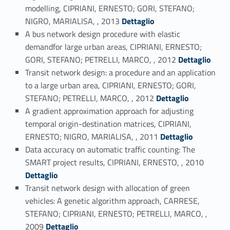
modelling, CIPRIANI, ERNESTO; GORI, STEFANO;
Link identifier #identifier_person_23974-32
NIGRO, MARIALISA, , 2013
Dettaglio
A bus network design procedure with elastic
demandfor large urban areas, CIPRIANI, ERNESTO;
Link identifier #identifier_person_137863-33
GORI, STEFANO; PETRELLI, MARCO, , 2012
Dettaglio
Transit network design: a procedure and an application
to a large urban area, CIPRIANI, ERNESTO; GORI,
Link identifier #identifier_person_135133-34
STEFANO; PETRELLI, MARCO, , 2012
Dettaglio
A gradient approximation approach for adjusting
temporal origin-destination matrices, CIPRIANI,
Link identifier #identifier_person_88987-35
ERNESTO; NIGRO, MARIALISA, , 2011
Dettaglio
Data accuracy on automatic traffic counting: The
Link identifier #identifier_person_35756-36
SMART project results, CIPRIANI, ERNESTO, , 2010
Dettaglio
Transit network design with allocation of green
vehicles: A genetic algorithm approach, CARRESE,
STEFANO; CIPRIANI, ERNESTO; PETRELLI, MARCO, ,
Link identifier #identifier_person_128074-37
2009
Dettaglio