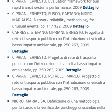
CIPRIANI, ERNESTO, Evaluation framework for bus
Link identifier #identifier_person_74915-91
rapid transit systems performance, 2009
Dettaglio
CIPRIANI, ERNESTO; FUSCO, GAETANO; NIGRO,
MARIALISA, Network reliability methodology for
Link identifier #identifier_person_69056-92
unusual events, pp. 117 122, 2009
Dettaglio
CARRESE, STEFANO; CIPRIANI, ERNESTO, Progetto di
rete di trasporto pubblico con l'intorduzione di veicoli a
Link identifier #identifier_person_17494-93
basso impatto ambientale, pp. 250 263, 2009
Dettaglio
CIPRIANI, ERNESTO, Progetto di rete di trasporto
pubblico con l'introduzione di veicoli a basso impatto
Link identifier #identifier_person_176347-94
ambientale, pp. 250 263, 2009
Dettaglio
CIPRIANI, ERNESTO; PETRELLI, MARCO, Progetto di
rete di trasporto pubblico con l'introduzione di veicoli a
Link identifier #identifier_person_181444-95
basso impatto ambientale, pp. 250 263, 2009
Dettaglio
NIGRO, MARIALISA, Definizione di una metodologia
per lo studio e la verifica dei parcheggi di scambio nella
Link identifier #identifier_person_36427-96