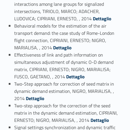
interactions among lane groups for signalized
intersections, TIRIOLO, MARCO; ADACHER,
Link identifier #identifier_person_131523-27
LUDOVICA; CIPRIANI, ERNESTO, , 2014
Dettaglio
Behavioral models for the estimation of the air
transport demand: the case study of Rome-London
flight connection, CIPRIANI, ERNESTO; NIGRO,
Link identifier #identifier_person_496-28
MARIALISA, , 2014
Dettaglio
Effectiveness of link and path information on
simultaneous adjustment of dynamic O-D demand
matrix, CIPRIANI, ERNESTO; NIGRO, MARIALISA;
Link identifier #identifier_person_81832-29
FUSCO, GAETANO, , 2014
Dettaglio
Two-Step approach for correction of seed matrix in
dynamic demand estimation, NIGRO, MARIALISA, ,
Link identifier #identifier_person_183868-30
2014
Dettaglio
Two-step approach for the correction of the seed
matrix in the dynamic demand estimation, CIPRIANI,
Link identifier #identifier_person_171707-31
ERNESTO; NIGRO, MARIALISA, , 2014
Dettaglio
Signal settings synchronization and dynamic traffic