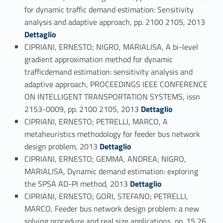
for dynamic traffic demand estimation: Sensitivity
Link identifier #identifier_person_35816-61
analysis and adaptive approach, pp. 2100 2105, 2013
Dettaglio
CIPRIANI, ERNESTO; NIGRO, MARIALISA, A bi-level
gradient approximation method for dynamic
trafficdemand estimation: sensitivity analysis and
adaptive approach, PROCEEDINGS IEEE CONFERENCE
ON INTELLIGENT TRANSPORTATION SYSTEMS, issn
Link identifier #identifier_person_61068-62
2153-0009, pp. 2100 2105, 2013
Dettaglio
CIPRIANI, ERNESTO; PETRELLI, MARCO, A
metaheuristics methodology for feeder bus network
Link identifier #identifier_person_84905-63
design problem, 2013
Dettaglio
CIPRIANI, ERNESTO; GEMMA, ANDREA; NIGRO,
MARIALISA, Dynamic demand estimation: exploring
Link identifier #identifier_person_168294-64
the SPSA AD-PI method, 2013
Dettaglio
CIPRIANI, ERNESTO; GORI, STEFANO; PETRELLI,
MARCO, Feeder bus network design problem: a new
solving procedure and real size applications, pp. 15 26,