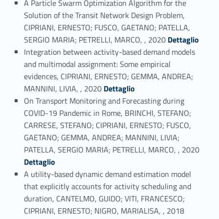
A Particle Swarm Optimization Algorithm for the
Solution of the Transit Network Design Problem,
CIPRIANI, ERNESTO; FUSCO, GAETANO; PATELLA,
Link identifier #identifier_person_184095-9
SERGIO MARIA; PETRELLI, MARCO, , 2020
Dettaglio
Integration between activity-based demand models
and multimodal assignment: Some empirical
evidences, CIPRIANI, ERNESTO; GEMMA, ANDREA;
Link identifier #identifier_person_26665-10
MANNINI, LIVIA, , 2020
Dettaglio
On Transport Monitoring and Forecasting during
COVID-19 Pandemic in Rome, BRINCHI, STEFANO;
CARRESE, STEFANO; CIPRIANI, ERNESTO; FUSCO,
GAETANO; GEMMA, ANDREA; MANNINI, LIVIA;
Link identifier #identifier_person_69245-11
PATELLA, SERGIO MARIA; PETRELLI, MARCO, , 2020
Dettaglio
A utility-based dynamic demand estimation model
that explicitly accounts for activity scheduling and
duration, CANTELMO, GUIDO; VITI, FRANCESCO;
Link identifier #identifier_person_147122-12
CIPRIANI, ERNESTO; NIGRO, MARIALISA, , 2018