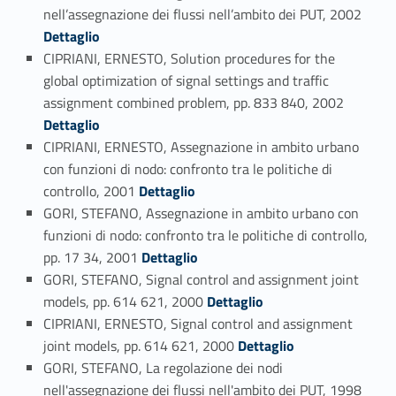
Link identifier #identifier_person_25224-129
nell’assegnazione dei flussi nell’ambito dei PUT, 2002
Dettaglio
CIPRIANI, ERNESTO, Solution procedures for the
global optimization of signal settings and traffic
Link identifier #identifier_person_11058-130
assignment combined problem, pp. 833 840, 2002
Dettaglio
CIPRIANI, ERNESTO, Assegnazione in ambito urbano
con funzioni di nodo: confronto tra le politiche di
Link identifier #identifier_person_183667-131
controllo, 2001
Dettaglio
GORI, STEFANO, Assegnazione in ambito urbano con
funzioni di nodo: confronto tra le politiche di controllo,
Link identifier #identifier_person_27715-132
pp. 17 34, 2001
Dettaglio
GORI, STEFANO, Signal control and assignment joint
Link identifier #identifier_person_78699-133
models, pp. 614 621, 2000
Dettaglio
CIPRIANI, ERNESTO, Signal control and assignment
Link identifier #identifier_person_53957-134
joint models, pp. 614 621, 2000
Dettaglio
GORI, STEFANO, La regolazione dei nodi
Link identifier #identifier_person_11339-135
nell'assegnazione dei flussi nell'ambito dei PUT, 1998