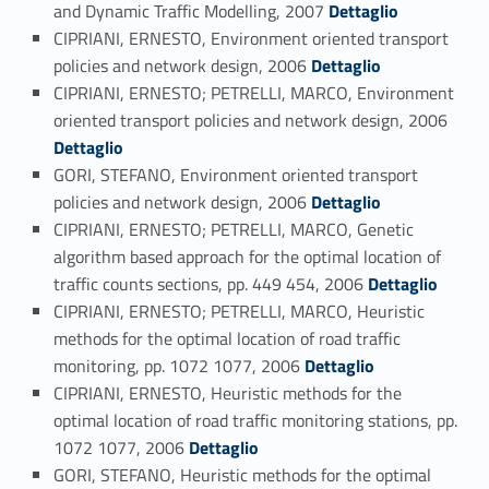
Link identifier #identifier_person_175810-110
and Dynamic Traffic Modelling, 2007
Dettaglio
CIPRIANI, ERNESTO, Environment oriented transport
Link identifier #identifier_person_48579-111
policies and network design, 2006
Dettaglio
CIPRIANI, ERNESTO; PETRELLI, MARCO, Environment
Link identifier #identifier_person_112239-112
oriented transport policies and network design, 2006
Dettaglio
GORI, STEFANO, Environment oriented transport
Link identifier #identifier_person_25102-113
policies and network design, 2006
Dettaglio
CIPRIANI, ERNESTO; PETRELLI, MARCO, Genetic
algorithm based approach for the optimal location of
Link identifier #identifier_person_54424-114
traffic counts sections, pp. 449 454, 2006
Dettaglio
CIPRIANI, ERNESTO; PETRELLI, MARCO, Heuristic
methods for the optimal location of road traffic
Link identifier #identifier_person_168823-115
monitoring, pp. 1072 1077, 2006
Dettaglio
CIPRIANI, ERNESTO, Heuristic methods for the
optimal location of road traffic monitoring stations, pp.
Link identifier #identifier_person_63682-116
1072 1077, 2006
Dettaglio
GORI, STEFANO, Heuristic methods for the optimal