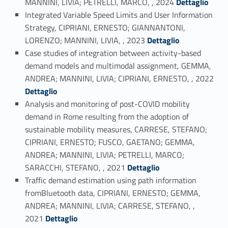
MANNINI, LIVIA; PETRELLI, MARCO, , 2024
Dettaglio
Integrated Variable Speed Limits and User Information
Strategy, CIPRIANI, ERNESTO; GIANNANTONI,
Link identifier #identifier_person_22581-5
LORENZO; MANNINI, LIVIA, , 2023
Dettaglio
Case studies of integration between activity-based
demand models and multimodal assignment, GEMMA,
Link identifier #identifier_person_132803-6
ANDREA; MANNINI, LIVIA; CIPRIANI, ERNESTO, , 2022
Dettaglio
Analysis and monitoring of post-COVID mobility
demand in Rome resulting from the adoption of
sustainable mobility measures, CARRESE, STEFANO;
CIPRIANI, ERNESTO; FUSCO, GAETANO; GEMMA,
ANDREA; MANNINI, LIVIA; PETRELLI, MARCO;
Link identifier #identifier_person_106874-7
SARACCHI, STEFANO, , 2021
Dettaglio
Traffic demand estimation using path information
fromBluetooth data, CIPRIANI, ERNESTO; GEMMA,
ANDREA; MANNINI, LIVIA; CARRESE, STEFANO, ,
Link identifier #identifier_person_133646-8
2021
Dettaglio