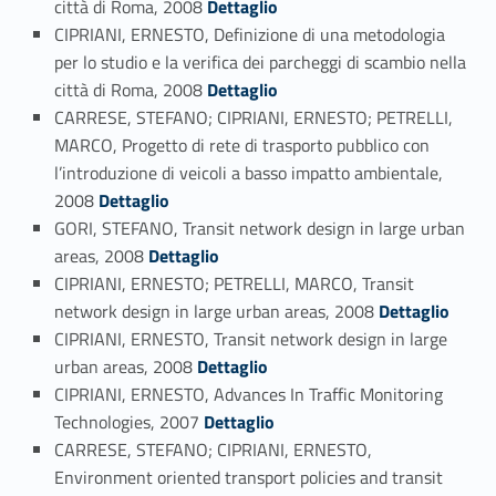
città di Roma, 2008
Dettaglio
CIPRIANI, ERNESTO, Definizione di una metodologia
per lo studio e la verifica dei parcheggi di scambio nella
Link identifier #identifier_person_36787-97
città di Roma, 2008
Dettaglio
CARRESE, STEFANO; CIPRIANI, ERNESTO; PETRELLI,
MARCO, Progetto di rete di trasporto pubblico con
l’introduzione di veicoli a basso impatto ambientale,
Link identifier #identifier_person_6099-98
2008
Dettaglio
GORI, STEFANO, Transit network design in large urban
Link identifier #identifier_person_154549-99
areas, 2008
Dettaglio
CIPRIANI, ERNESTO; PETRELLI, MARCO, Transit
Link identifier #identifier_person_97741-100
network design in large urban areas, 2008
Dettaglio
CIPRIANI, ERNESTO, Transit network design in large
Link identifier #identifier_person_181653-101
urban areas, 2008
Dettaglio
CIPRIANI, ERNESTO, Advances In Traffic Monitoring
Link identifier #identifier_person_70353-102
Technologies, 2007
Dettaglio
CARRESE, STEFANO; CIPRIANI, ERNESTO,
Environment oriented transport policies and transit
Link identifier #identifier_person_161514-103