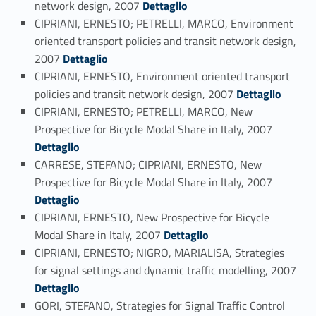
network design, 2007
Dettaglio
CIPRIANI, ERNESTO; PETRELLI, MARCO, Environment
oriented transport policies and transit network design,
Link identifier #identifier_person_92284-104
2007
Dettaglio
CIPRIANI, ERNESTO, Environment oriented transport
Link identifier #identifier_person_33255-105
policies and transit network design, 2007
Dettaglio
CIPRIANI, ERNESTO; PETRELLI, MARCO, New
Link identifier #identifier_person_117620-106
Prospective for Bicycle Modal Share in Italy, 2007
Dettaglio
CARRESE, STEFANO; CIPRIANI, ERNESTO, New
Link identifier #identifier_person_63046-107
Prospective for Bicycle Modal Share in Italy, 2007
Dettaglio
CIPRIANI, ERNESTO, New Prospective for Bicycle
Link identifier #identifier_person_82410-108
Modal Share in Italy, 2007
Dettaglio
CIPRIANI, ERNESTO; NIGRO, MARIALISA, Strategies
for signal settings and dynamic traffic modelling, 2007
Link identifier #identifier_person_129283-109
Dettaglio
GORI, STEFANO, Strategies for Signal Traffic Control