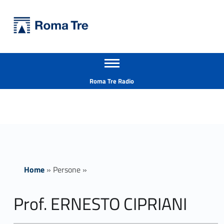
Primary Menu
Università Roma Tre
Prof. ERNESTO CIPRIANI ricerca - Università Roma Tre
Apri il menu secondario
L’Università degli Studi Roma Tre è un’università giovane e per giovani, è nata nel 1992 ed è rapidamente cresciuta sia in termini di studenti che di corsi di studio offerti. Sono attivi 13 dipartimenti che offrono corsi di Laurea, Laurea magistrale, Master, Corsi di perfezionamento, Dottorati di ricerca e Scuole di specializzazione
Header info sidebar
Roma Tre Radio
Home
»
Persone
»
Prof. ERNESTO CIPRIANI