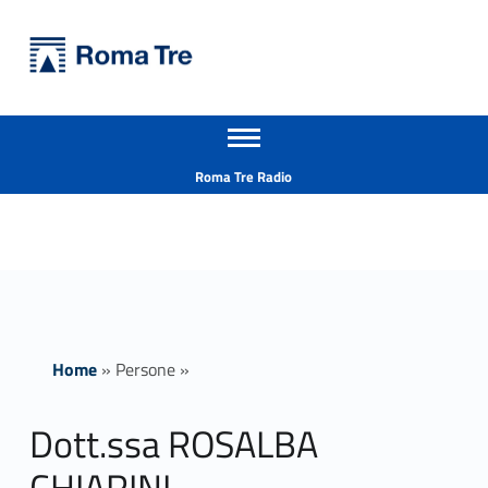
Primary Menu
Università Roma Tre
Dott.ssa ROSALBA CHIARINI - Università Roma Tre
Apri il menu secondario
L’Università degli Studi Roma Tre è un’università giovane e per giovani, è nata nel 1992 ed è rapidamente cresciuta sia in termini di studenti che di corsi di studio offerti. Sono attivi 13 dipartimenti che offrono corsi di Laurea, Laurea magistrale, Master, Corsi di perfezionamento, Dottorati di ricerca e Scuole di specializzazione
Header info sidebar
Roma Tre Radio
Home
»
Persone
»
Dott.ssa ROSALBA
CHIARINI