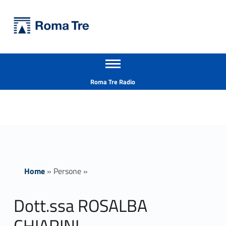
Primary Menu
Università Roma Tre
Dott.ssa ROSALBA CHIARINI - Università Roma Tre
Apri il menu secondario
L’Università degli Studi Roma Tre è un’università giovane e per giovani, è nata nel 1992 ed è rapidamente cresciuta sia in termini di studenti che di corsi di studio offerti. Sono attivi 13 dipartimenti che offrono corsi di Laurea, Laurea magistrale, Master, Corsi di perfezionamento, Dottorati di ricerca e Scuole di specializzazione
Header info sidebar
Roma Tre Radio
Home
»
Persone
»
Dott.ssa ROSALBA
CHIARINI