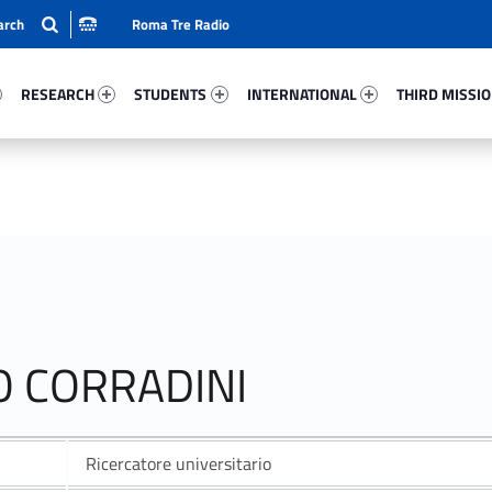
Roma Tre Radio
86-15
Research 22879-24
Students 97165-33
International 40295-50
Third Mission 
RESEARCH
STUDENTS
INTERNATIONAL
THIRD MISSI
O CORRADINI
Ricercatore universitario