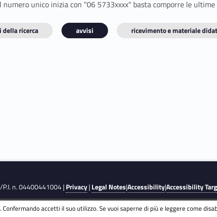
E il numero unico inizia con "06 5733xxxx" basta comporre le ultime
 della ricerca
avvisi
ricevimento e materiale didat
F./P.I. n. 04400441004 |
Privacy
|
Legal Notes
|
Accessibility
|
Accessibility Tar
 Confermando accetti il suo utilizzo. Se vuoi saperne di più e leggere come disabi