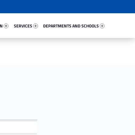
89968-67
Services 69492-81
Departments And Schools 39223-96
ON
SERVICES
DEPARTMENTS AND SCHOOLS