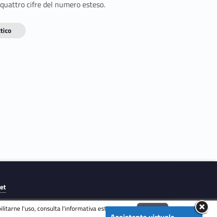
 quattro cifre del numero esteso.
tico
get
litarne l'uso, consulta l'informativa estesa.
ENG
Accetta
Informativa