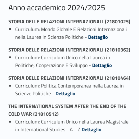
Anno accademico 2024/2025
STORIA DELLE RELAZIONI INTERNAZIONALI (21801025)
Curriculum: Mondo Globale E Relazioni Internazionali
Link identifier #identifier_person_121125-1
nella Laurea in Scienze Politiche -
Dettaglio
STORIA DELLE RELAZIONI INTERNAZIONALI (21810362)
Curriculum: Curriculum Unico nella Laurea in
Link identifier #identifier_person_61325-1
Politiche, Cooperazione E Sviluppo -
Dettaglio
STORIA DELLE RELAZIONI INTERNAZIONALI (21810464)
Curriculum: Politica Contemporanea nella Laurea in
Link identifier #identifier_person_172544-1
Scienze Politiche -
Dettaglio
THE INTERNATIONAL SYSTEM AFTER THE END OF THE
COLD WAR (21810512)
Curriculum: Curriculum Unico nella Laurea Magistrale
Link identifier #identifier_person_41118-1
in International Studies - A - Z
Dettaglio