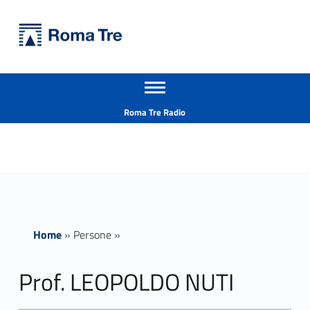
Primary Menu
Università Roma Tre
Prof. LEOPOLDO NUTI insegnamenti - Università Roma Tre
Apri il menu secondario
L’Università degli Studi Roma Tre è un’università giovane e per giovani, è nata nel 1992 ed è rapidamente cresciuta sia in termini di studenti che di corsi di studio offerti. Sono attivi 13 dipartimenti che offrono corsi di Laurea, Laurea magistrale, Master, Corsi di perfezionamento, Dottorati di ricerca e Scuole di specializzazione
Header info sidebar
Roma Tre Radio
Home
»
Persone
»
Prof. LEOPOLDO NUTI