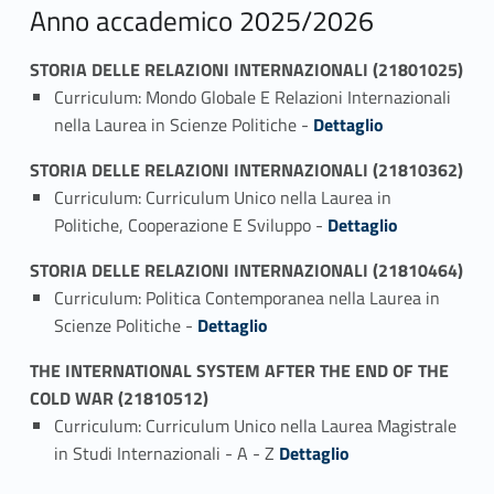
Anno accademico 2025/2026
STORIA DELLE RELAZIONI INTERNAZIONALI (21801025)
Curriculum: Mondo Globale E Relazioni Internazionali
Link identifier #identifier_person_109883-1
nella Laurea in Scienze Politiche -
Dettaglio
STORIA DELLE RELAZIONI INTERNAZIONALI (21810362)
Curriculum: Curriculum Unico nella Laurea in
Link identifier #identifier_person_118151-1
Politiche, Cooperazione E Sviluppo -
Dettaglio
STORIA DELLE RELAZIONI INTERNAZIONALI (21810464)
Curriculum: Politica Contemporanea nella Laurea in
Link identifier #identifier_person_107088-1
Scienze Politiche -
Dettaglio
THE INTERNATIONAL SYSTEM AFTER THE END OF THE
COLD WAR (21810512)
Curriculum: Curriculum Unico nella Laurea Magistrale
Link identifier #identifier_person_78482-1
in Studi Internazionali - A - Z
Dettaglio