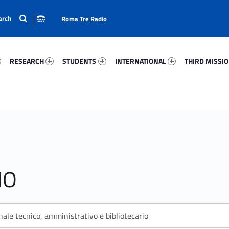
Roma Tre Radio
56-15
Research 28168-24
Students 53724-33
International 29715-50
Third Mission 
RESEARCH
STUDENTS
INTERNATIONAL
THIRD MISSI
NO
ale tecnico, amministrativo e bibliotecario