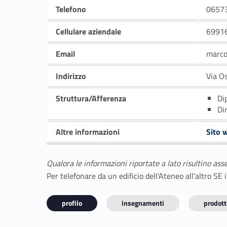
Telefono
0657
Cellulare aziendale
6991
Email
marco
Indirizzo
Via O
Struttura/Afferenza
Di
Di
Altre informazioni
Sito 
Qualora le informazioni riportate a lato risultino ass
Per telefonare da un edificio dell'Ateneo all'altro S
profilo
insegnamenti
prodotti