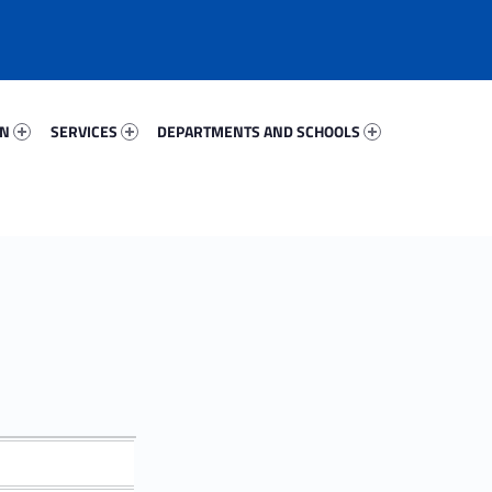
93238-67
Services 56962-81
Departments And Schools 66574-96
ON
SERVICES
DEPARTMENTS AND SCHOOLS