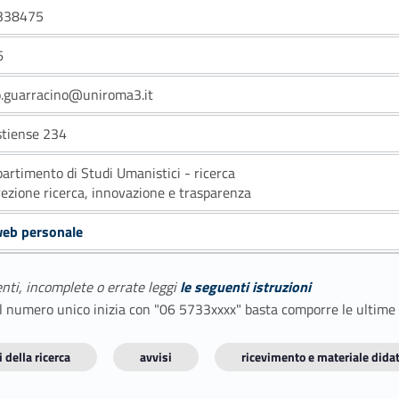
338475
6
.guarracino@uniroma3.it
stiense 234
partimento di Studi Umanistici - ricerca
rezione ricerca, innovazione e trasparenza
web personale
enti, incomplete o errate leggi
le seguenti istruzioni
E il numero unico inizia con "06 5733xxxx" basta comporre le ultime
 della ricerca
avvisi
ricevimento e materiale didat