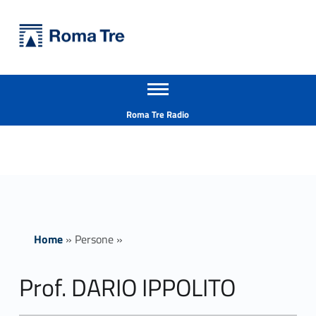
Primary Menu
Università Roma Tre
Prof. DARIO IPPOLITO - Università Roma Tre
Apri il menu secondario
L’Università degli Studi Roma Tre è un’università giovane e per giovani, è nata nel 1992 ed è rapidamente cresciuta sia in termini di studenti che di corsi di studio offerti. Sono attivi 13 dipartimenti che offrono corsi di Laurea, Laurea magistrale, Master, Corsi di perfezionamento, Dottorati di ricerca e Scuole di specializzazione
Header info sidebar
Roma Tre Radio
Home
»
Persone
»
Prof. DARIO IPPOLITO