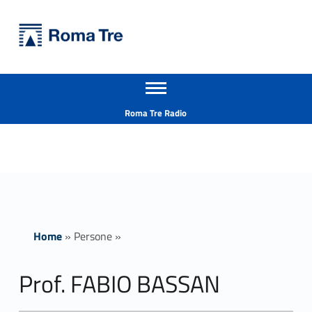
Primary Menu
Università Roma Tre
Prof. FABIO BASSAN - Università Roma Tre
Apri il menu secondario
L’Università degli Studi Roma Tre è un’università giovane e per giovani, è nata nel 1992 ed è rapidamente cresciuta sia in termini di studenti che di corsi di studio offerti. Sono attivi 13 dipartimenti che offrono corsi di Laurea, Laurea magistrale, Master, Corsi di perfezionamento, Dottorati di ricerca e Scuole di specializzazione
Header info sidebar
Roma Tre Radio
Home
»
Persone
»
Prof. FABIO BASSAN