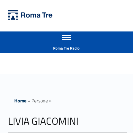
Primary Menu
Università Roma Tre
LIVIA GIACOMINI - Università Roma Tre
Apri il menu secondario
L’Università degli Studi Roma Tre è un’università giovane e per giovani, è nata nel 1992 ed è rapidamente cresciuta sia in termini di studenti che di corsi di studio offerti. Sono attivi 13 dipartimenti che offrono corsi di Laurea, Laurea magistrale, Master, Corsi di perfezionamento, Dottorati di ricerca e Scuole di specializzazione
Header info sidebar
Roma Tre Radio
Home
»
Persone
»
LIVIA GIACOMINI