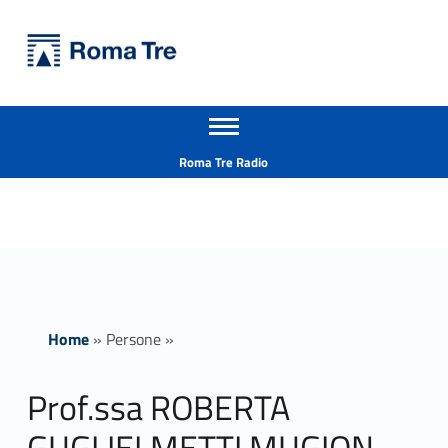
Primary Menu
Università Roma Tre
Prof.ssa ROBERTA GUGLIELMETTI MUGION - Università Roma Tre
Apri il menu secondario
L’Università degli Studi Roma Tre è un’università giovane e per giovani, è nata nel 1992 ed è rapidamente cresciuta sia in termini di studenti che di corsi di studio offerti. Sono attivi 13 dipartimenti che offrono corsi di Laurea, Laurea magistrale, Master, Corsi di perfezionamento, Dottorati di ricerca e Scuole di specializzazione
Header info sidebar
Roma Tre Radio
Home
»
Persone
»
Prof.ssa ROBERTA
GUGLIELMETTI MUGION