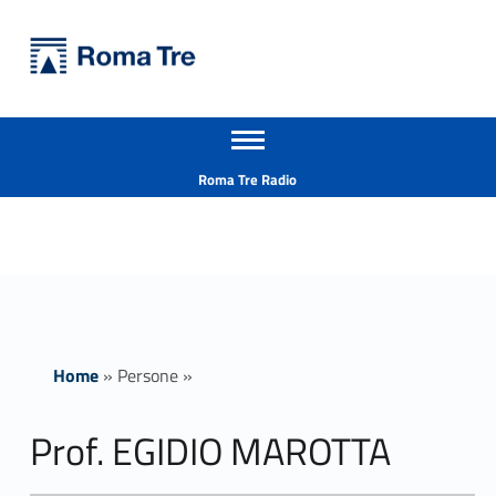
Primary Menu
Università Roma Tre
Prof. EGIDIO MAROTTA - Università Roma Tre
Apri il menu secondario
L’Università degli Studi Roma Tre è un’università giovane e per giovani, è nata nel 1992 ed è rapidamente cresciuta sia in termini di studenti che di corsi di studio offerti. Sono attivi 13 dipartimenti che offrono corsi di Laurea, Laurea magistrale, Master, Corsi di perfezionamento, Dottorati di ricerca e Scuole di specializzazione
Header info sidebar
Roma Tre Radio
Home
»
Persone
»
Prof. EGIDIO MAROTTA