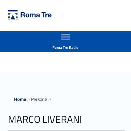
Primary Menu
Università Roma Tre
MARCO LIVERANI - Università Roma Tre
Apri il menu secondario
L’Università degli Studi Roma Tre è un’università giovane e per giovani, è nata nel 1992 ed è rapidamente cresciuta sia in termini di studenti che di corsi di studio offerti. Sono attivi 13 dipartimenti che offrono corsi di Laurea, Laurea magistrale, Master, Corsi di perfezionamento, Dottorati di ricerca e Scuole di specializzazione
Header info sidebar
Roma Tre Radio
Home
»
Persone
»
MARCO LIVERANI