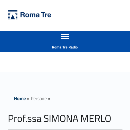
Primary Menu
Università Roma Tre
Prof.ssa SIMONA MERLO - Università Roma Tre
Apri il menu secondario
L’Università degli Studi Roma Tre è un’università giovane e per giovani, è nata nel 1992 ed è rapidamente cresciuta sia in termini di studenti che di corsi di studio offerti. Sono attivi 13 dipartimenti che offrono corsi di Laurea, Laurea magistrale, Master, Corsi di perfezionamento, Dottorati di ricerca e Scuole di specializzazione
Header info sidebar
Roma Tre Radio
Home
»
Persone
»
Prof.ssa SIMONA MERLO