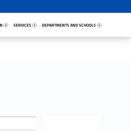
21878-67
Services 5173-81
Departments And Schools 58138-96
ON
SERVICES
DEPARTMENTS AND SCHOOLS