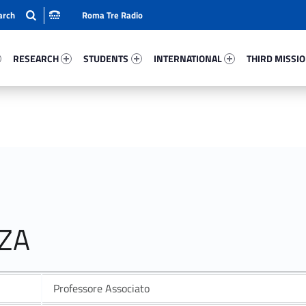
Roma Tre Radio
87-15
Research 84105-24
Students 34314-33
International 58260-50
Third Mission 
RESEARCH
STUDENTS
INTERNATIONAL
THIRD MISSI
ZZA
Professore Associato