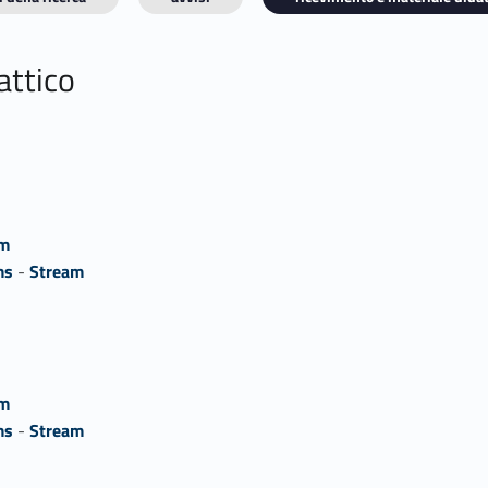
attico
am
ms
-
Stream
am
ms
-
Stream