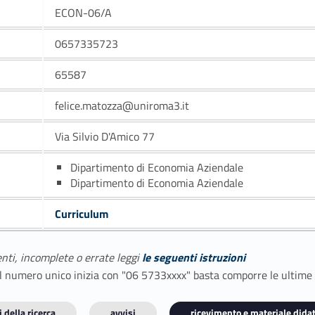
ECON-06/A
0657335723
65587
felice.matozza@uniroma3.it
Via Silvio D'Amico 77
Dipartimento di Economia Aziendale
Dipartimento di Economia Aziendale
Curriculum
enti, incomplete o errate leggi
le seguenti istruzioni
E il numero unico inizia con "06 5733xxxx" basta comporre le ultime
 della ricerca
avvisi
ricevimento e materiale didat