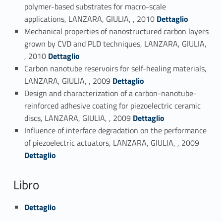
polymer-based substrates for macro-scale
Link identifier #identifier_person_134281-21
applications, LANZARA, GIULIA, , 2010
Dettaglio
Mechanical properties of nanostructured carbon layers
grown by CVD and PLD techniques, LANZARA, GIULIA,
Link identifier #identifier_person_27587-22
, 2010
Dettaglio
Carbon nanotube reservoirs for self-healing materials,
Link identifier #identifier_person_117442-23
LANZARA, GIULIA, , 2009
Dettaglio
Design and characterization of a carbon-nanotube-
reinforced adhesive coating for piezoelectric ceramic
Link identifier #identifier_person_63594-24
discs, LANZARA, GIULIA, , 2009
Dettaglio
Influence of interface degradation on the performance
Link identifier #identifier_person_166648-25
of piezoelectric actuators, LANZARA, GIULIA, , 2009
Dettaglio
Libro
Link identifier #identifier_person_5339-26
Dettaglio