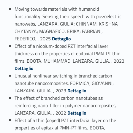
Moving towards materials with humanoid
functionality: Sensing their speech with piezoelectric
nanowebs, LANZARA, GIULIA; CHINNAM, KRISHNA
CHYTANYA; MAGNAFICO, ERIKA; FABRIANI,
Link identifier #identifier_person_112427-1
FEDERICO, , 2025
Dettaglio
Effect of a niobium-doped PZT interfacial layer
thickness on the properties of epitaxial PMN-PT thin
Link identifier #identifier_person_31039-2
films, BOOTA, MUHAMMAD; LANZARA, GIULIA, , 2023
Dettaglio
Unusual nonlinear switching in branched carbon
nanotube nanocomposites, FORMICA, GIOVANNI;
Link identifier #identifier_person_151737-3
LANZARA, GIULIA, , 2023
Dettaglio
The effect of branched carbon nanotubes as
reinforcing nano-filler in polymer nanocomposites,
Link identifier #identifier_person_179416-4
LANZARA, GIULIA, , 2022
Dettaglio
Effect of a thin (doped) PZT interfacial layer on the
properties of epitaxial PMN-PT films, BOOTA,
Link identifier #identifier_person_171455-5