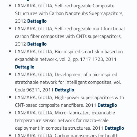
LANZARA, GIULIA, Self-rechargeable Composite
Structures with Carbon Nanoteubs Sueprcapacitors,
Link identifier #identifier_person_94313-61
2012
Dettaglio
LANZARA, GIULIA, Self-rechargeable multifunctional
carbon fiber composites with CNTs supercapacitors,
Link identifier #identifier_person_45298-62
2012
Dettaglio
LANZARA, GIULIA, Bio-inspired smart skin based on
Link identifier #identifier_person_27853-63
expandable network, vol. 2, pp. 1717 1723, 2011
Dettaglio
LANZARA, GIULIA, Development of a bio-inspired
stretchable network for intelligent composites, vol.
Link identifier #identifier_person_158478-64
Code 96311, 2011
Dettaglio
LANZARA, GIULIA, High-power supercapacitors with
Link identifier #identifier_person_53749-65
CNT-based composite nanofibers, 2011
Dettaglio
LANZARA, GIULIA, Micro-fabricated, expandable
temperature sensor network for macro-scale
Link identifier #identifier_person_151956-66
deployment in composite structures, 2011
Dettaglio
LANZARA, GIULIA, Carbon nanosensors for health