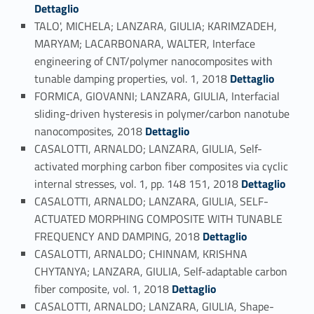
Dettaglio
TALO', MICHELA; LANZARA, GIULIA; KARIMZADEH,
MARYAM; LACARBONARA, WALTER, Interface
engineering of CNT/polymer nanocomposites with
Link identifier #identifier_person_74848-45
tunable damping properties, vol. 1, 2018
Dettaglio
FORMICA, GIOVANNI; LANZARA, GIULIA, Interfacial
sliding-driven hysteresis in polymer/carbon nanotube
Link identifier #identifier_person_7187-46
nanocomposites, 2018
Dettaglio
CASALOTTI, ARNALDO; LANZARA, GIULIA, Self-
activated morphing carbon fiber composites via cyclic
Link identifier #identifier_person_170334-47
internal stresses, vol. 1, pp. 148 151, 2018
Dettaglio
CASALOTTI, ARNALDO; LANZARA, GIULIA, SELF-
ACTUATED MORPHING COMPOSITE WITH TUNABLE
Link identifier #identifier_person_104833-48
FREQUENCY AND DAMPING, 2018
Dettaglio
CASALOTTI, ARNALDO; CHINNAM, KRISHNA
CHYTANYA; LANZARA, GIULIA, Self-adaptable carbon
Link identifier #identifier_person_183176-49
fiber composite, vol. 1, 2018
Dettaglio
CASALOTTI, ARNALDO; LANZARA, GIULIA, Shape-