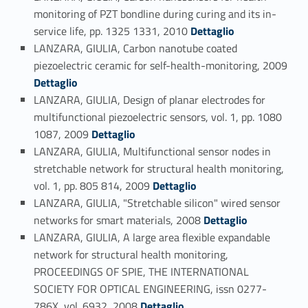
monitoring of PZT bondline during curing and its in-
Link identifier #identifier_person_56808-67
service life, pp. 1325 1331, 2010
Dettaglio
LANZARA, GIULIA, Carbon nanotube coated
piezoelectric ceramic for self-health-monitoring, 2009
Link identifier #identifier_person_178807-68
Dettaglio
LANZARA, GIULIA, Design of planar electrodes for
multifunctional piezoelectric sensors, vol. 1, pp. 1080
Link identifier #identifier_person_77514-69
1087, 2009
Dettaglio
LANZARA, GIULIA, Multifunctional sensor nodes in
stretchable network for structural health monitoring,
Link identifier #identifier_person_124130-70
vol. 1, pp. 805 814, 2009
Dettaglio
LANZARA, GIULIA, "Stretchable silicon" wired sensor
Link identifier #identifier_person_115709-71
networks for smart materials, 2008
Dettaglio
LANZARA, GIULIA, A large area flexible expandable
network for structural health monitoring,
PROCEEDINGS OF SPIE, THE INTERNATIONAL
SOCIETY FOR OPTICAL ENGINEERING, issn 0277-
Link identifier #identifier_person_56625-72
786X, vol. 6932, 2008
Dettaglio