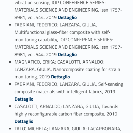
vibration sensing, IOP CONFERENCE SERIES:
MATERIALS SCIENCE AND ENGINEERING, issn 1757-
Link identifier #identifier_person_144043-34
8981, vol. 544, 2019
Dettaglio
FABRIANI, FEDERICO; LANZARA, GIULIA,
Multifunctional glass-fiber composite with self-
monitoring capability, IOP CONFERENCE SERIES:
MATERIALS SCIENCE AND ENGINEERING, issn 1757-
Link identifier #identifier_person_51536-35
8981, vol. 544, 2019
Dettaglio
MAGNAFICO, ERIKA; CASALOTTI, ARNALDO;
LANZARA, GIULIA, Nanocomposite coating for strain
Link identifier #identifier_person_128236-36
monitoring, 2019
Dettaglio
FABRIANI, FEDERICO; LANZARA, GIULIA, Self-sensing
Link identifier #identifier_person_87021-37
composite materials with intelligent fabrics, 2019
Dettaglio
CASALOTTI, ARNALDO; LANZARA, GIULIA, Towards
Link identifier #identifier_person_79414-38
highly reconfigurable carbon fiber composite, 2019
Dettaglio
TALO', MICHELA; LANZARA, GIULIA; LACARBONARA,