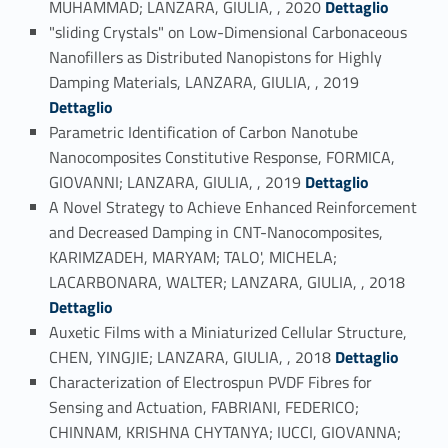
MUHAMMAD; LANZARA, GIULIA, , 2020
Dettaglio
"sliding Crystals" on Low-Dimensional Carbonaceous
Nanofillers as Distributed Nanopistons for Highly
Link identifier #identifier_person_119065-6
Damping Materials, LANZARA, GIULIA, , 2019
Dettaglio
Parametric Identification of Carbon Nanotube
Nanocomposites Constitutive Response, FORMICA,
Link identifier #identifier_person_96317-7
GIOVANNI; LANZARA, GIULIA, , 2019
Dettaglio
A Novel Strategy to Achieve Enhanced Reinforcement
and Decreased Damping in CNT-Nanocomposites,
KARIMZADEH, MARYAM; TALO', MICHELA;
Link identifier #identifier_person_16920-8
LACARBONARA, WALTER; LANZARA, GIULIA, , 2018
Dettaglio
Auxetic Films with a Miniaturized Cellular Structure,
Link identifier #identifier_person_6286-9
CHEN, YINGJIE; LANZARA, GIULIA, , 2018
Dettaglio
Characterization of Electrospun PVDF Fibres for
Sensing and Actuation, FABRIANI, FEDERICO;
CHINNAM, KRISHNA CHYTANYA; IUCCI, GIOVANNA;
Link identifier #identifier_person_26185-10