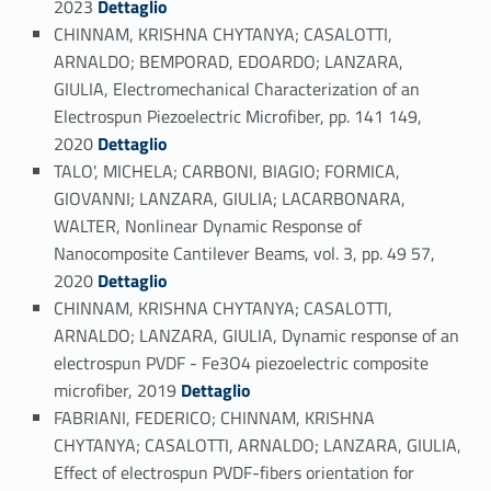
2023
Dettaglio
CHINNAM, KRISHNA CHYTANYA; CASALOTTI,
ARNALDO; BEMPORAD, EDOARDO; LANZARA,
GIULIA, Electromechanical Characterization of an
Electrospun Piezoelectric Microfiber, pp. 141 149,
Link identifier #identifier_person_156433-31
2020
Dettaglio
TALO', MICHELA; CARBONI, BIAGIO; FORMICA,
GIOVANNI; LANZARA, GIULIA; LACARBONARA,
WALTER, Nonlinear Dynamic Response of
Nanocomposite Cantilever Beams, vol. 3, pp. 49 57,
Link identifier #identifier_person_195137-32
2020
Dettaglio
CHINNAM, KRISHNA CHYTANYA; CASALOTTI,
ARNALDO; LANZARA, GIULIA, Dynamic response of an
electrospun PVDF - Fe3O4 piezoelectric composite
Link identifier #identifier_person_119608-33
microfiber, 2019
Dettaglio
FABRIANI, FEDERICO; CHINNAM, KRISHNA
CHYTANYA; CASALOTTI, ARNALDO; LANZARA, GIULIA,
Effect of electrospun PVDF-fibers orientation for