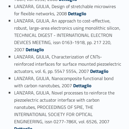
LANZARA, GIULIA, Design of stretchable microwires
Link identifier #identifier_person_101302-73
for flexible networks, 2008
Dettaglio
LANZARA, GIULIA, An approach to cost-effective,
robust, large-area electronics using monolithic silicon,
TECHNICAL DIGEST - INTERNATIONAL ELECTRON
DEVICES MEETING, issn 0163-1918, pp. 217 220,
Link identifier #identifier_person_124768-74
2007
Dettaglio
LANZARA, GIULIA, Characterization of CNTs-
reinforced interfaces for surface mounted piezoelectric
Link identifier #identifier_person_197259-75
actuators, vol. 6, pp. 5547 5554, 2007
Dettaglio
LANZARA, GIULIA, Nanocomposite functional bond
Link identifier #identifier_person_79302-76
with carbon nanotubes, 2007
Dettaglio
LANZARA, GIULIA, Novel processes to reinforce the
piezoelectric actuator interface with carbon
nanotubes, PROCEEDINGS OF SPIE, THE
INTERNATIONAL SOCIETY FOR OPTICAL
Link identifier #identifier_person_22590-77
ENGINEERING, issn 0277-786X, vol. 6526, 2007
Dettaglio