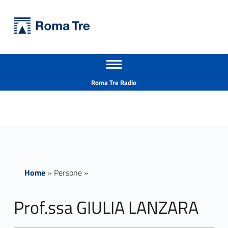
Primary Menu
Università Roma Tre
Prof.ssa GIULIA LANZARA ricerca - Università Roma Tre
Apri il menu secondario
L’Università degli Studi Roma Tre è un’università giovane e per giovani, è nata nel 1992 ed è rapidamente cresciuta sia in termini di studenti che di corsi di studio offerti. Sono attivi 13 dipartimenti che offrono corsi di Laurea, Laurea magistrale, Master, Corsi di perfezionamento, Dottorati di ricerca e Scuole di specializzazione
Header info sidebar
Roma Tre Radio
Home
»
Persone
»
Prof.ssa GIULIA LANZARA