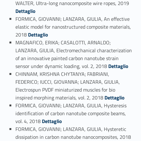
Link identifier #identifier_person_648-39
WALTER, Ultra-long nanocomposite wire ropes, 2019
Dettaglio
FORMICA, GIOVANNI; LANZARA, GIULIA, An effective
elastic model for nanostructured composite materials,
Link identifier #identifier_person_151753-40
2018
Dettaglio
MAGNAFICO, ERIKA; CASALOTTI, ARNALDO;
LANZARA, GIULIA, Electromechanical characterization
of an innovative painted carbon nanotube strain
Link identifier #identifier_person_148561-41
sensor under dynamic loading, vol. 2, 2018
Dettaglio
CHINNAM, KRISHNA CHYTANYA; FABRIANI,
FEDERICO; IUCCI, GIOVANNA; LANZARA, GIULIA,
Electrospun PVDF miniaturized muscles for bio
Link identifier #identifier_person_20534-42
inspired morphing materials, vol. 2, 2018
Dettaglio
FORMICA, GIOVANNI; LANZARA, GIULIA, Hysteresis
identification of carbon nanotube composite beams,
Link identifier #identifier_person_161897-43
vol. 4, 2018
Dettaglio
FORMICA, GIOVANNI; LANZARA, GIULIA, Hysteretic
Link identifier #identifier_person_49578-44
dissipation in carbon nanotube nanocomposites, 2018