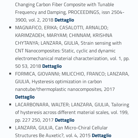
Changing Carbon Fiber Composite with Tunable
Frequency and Damping, PROCEEDINGS, issn 2504-
Link identifier #identifier_person_42590-50
3900, vol. 2, 2018
Dettaglio
MAGNAFICO, ERIKA; CASALOTTI, ARNALDO;
KARIMZADEH, MARYAM; CHINNAM, KRISHNA
CHYTANYA; LANZARA, GIULIA, Strain sensing with
CNT Nanocomposites: Static, cyclic and dynamic
electromechanical material characterization, vol. 1, pp.
Link identifier #identifier_person_71722-51
50 53, 2018
Dettaglio
FORMICA, GIOVANNI; MILICCHIO, FRANCO; LANZARA,
GIULIA, Hysteresis optimization in carbon
Link identifier #identifier_person_90241-52
nanotube/thermoplastic nanocomposites, 2017
Dettaglio
LACARBONARA, WALTER; LANZARA, GIULIA, Tailoring
of hysteresis across different material scales, vol. 199,
Link identifier #identifier_person_101039-53
pp. 227 250, 2017
Dettaglio
LANZARA, GIULIA, Can Micro-Chiral Cellular
Link identifier #identifier_person_28431-54
Structures Be Auxetic?, vol. 4, 2015
Dettaglio