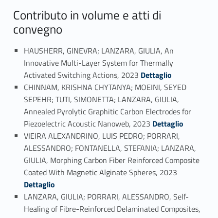
Contributo in volume e atti di
convegno
HAUSHERR, GINEVRA; LANZARA, GIULIA, An
Innovative Multi-Layer System for Thermally
Link identifier #identifier_person_156725-27
Activated Switching Actions, 2023
Dettaglio
CHINNAM, KRISHNA CHYTANYA; MOEINI, SEYED
SEPEHR; TUTI, SIMONETTA; LANZARA, GIULIA,
Annealed Pyrolytic Graphitic Carbon Electrodes for
Link identifier #identifier_person_178823-28
Piezoelectric Acoustic Nanoweb, 2023
Dettaglio
VIEIRA ALEXANDRINO, LUIS PEDRO; PORRARI,
ALESSANDRO; FONTANELLA, STEFANIA; LANZARA,
GIULIA, Morphing Carbon Fiber Reinforced Composite
Link identifier #identifier_person_4178-29
Coated With Magnetic Alginate Spheres, 2023
Dettaglio
LANZARA, GIULIA; PORRARI, ALESSANDRO, Self-
Healing of Fibre-Reinforced Delaminated Composites,
Link identifier #identifier_person_115927-30