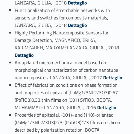
LANZARA, GIULIA, , 2018
Dettaglio
Functionalization of stretchable networks with
sensors and switches for composite materials,
Link identifier #identifier_person_180439-11
LANZARA, GIULIA, , 2018
Dettaglio
Highly Performing Nanocomposite Sensors for
Damage Detection, MAGNAFICO, ERIKA;
Link identifier #identifier_person_76447-12
KARIMZADEH, MARYAM; LANZARA, GIULIA, , 2018
Dettaglio
An updated micromechanical model based on
morphological characterization of carbon nanotube
Link identifier #identifier_person_21796-13
nanocomposites, LANZARA, GIULIA, , 2017
Dettaglio
Effect of fabrication conditions on phase formation
and properties of epitaxial (PbMg1/3Nb2/3O3)0.67-
(PbTiO3)0.33 thin films on (001) SrTiO3, BOOTA,
Link identifier #identifier_person_92593-14
MUHAMMAD; LANZARA, GIULIA, , 2016
Dettaglio
Properties of epitaxial, (001)- and (110)-oriented
(PbMg1/3Nb2/3O3)2/3-(PbTiO3)1/3 films on silicon
described by polarization rotation, BOOTA,