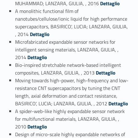
Link identifier #identifier_person_24702-15
MUHAMMAD; LANZARA, GIULIA, , 2016
Dettaglio
A monolithic functional film of
nanotubes/cellulose/ionic liquid for high performance
supercapacitors, BASIRICO', LUCIA; LANZARA, GIULIA,
Link identifier #identifier_person_6763-16
, 2014
Dettaglio
Microfabricated expandable sensor networks for
intelligent sensing materials, LANZARA, GIULIA, ,
Link identifier #identifier_person_31487-17
2014
Dettaglio
Bio-inspired stretchable network-based intelligent
Link identifier #identifier_person_136222-18
composites, LANZARA, GIULIA, , 2013
Dettaglio
Moving towards high-power, high-frequency and low-
resistance CNT supercapacitors by tuning the CNT
length, axial deformation and contact resistance,
Link identifier #identifier_person_127473-19
BASIRICO', LUCIA; LANZARA, GIULIA, , 2012
Dettaglio
A spider-web-like highly expandable sensor network
for multifunctional materials, LANZARA, GIULIA, ,
Link identifier #identifier_person_41699-20
2010
Dettaglio
Design of micro-scale highly expandable networks of