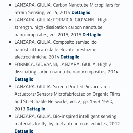
LANZARA, GIULIA, Carbon Nanotube Micropillars for
Link identifier #identifier_person_164809-55
Strain Sensing, vol. 4, 2015
Dettaglio
LANZARA, GIULIA; FORMICA, GIOVANNI, High-
strength, high-dissipation carbon nanotube
Link identifier #identifier_person_197467-56
nanocomposites, vol. 2015, 2015
Dettaglio
LANZARA, GIULIA, Composito semisolido
nanostrutturato dalle elevate prestazioni
Link identifier #identifier_person_25561-57
elettrochimiche, 2014
Dettaglio
FORMICA, GIOVANNI; LANZARA, GIULIA, Highly
Link identifier #identifier_person_180459-58
dissipating carbon nanotube nanocomposites, 2014
Dettaglio
LANZARA, GIULIA, Screen Printed Piezoceramic
Actuators/Sensors Microfabricated on Organic Films
and Stretchable Networks, vol. 2, pp. 1543 1550,
Link identifier #identifier_person_161381-59
2013
Dettaglio
LANZARA, GIULIA, Bio-inspired intelligent sensing
Link identifier #identifier_person_27389-60
materials for fly-by-feel autonomous vehicles, 2012
Dettaglio