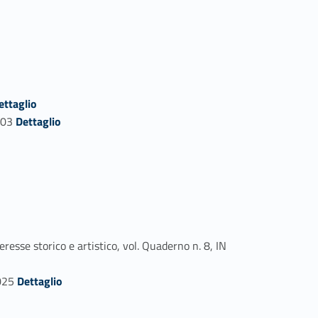
o
person_97612-43
ettaglio
Link identifier #identifier_person_49167-44
2003
Dettaglio
resse storico e artistico, vol. Quaderno n. 8, IN
Link identifier #identifier_person_194517-48
2025
Dettaglio