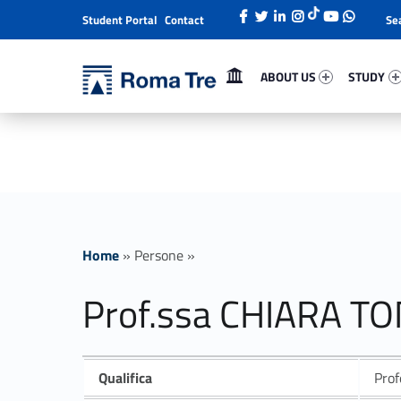
Student Portal
Contact
Header info sidebar
Primary Menu
About Us 2365-1
Study 850
Università Roma Tre
ABOUT US
STUDY
Prof.ssa CHIARA TONELLI ricerca - Università Roma Tre
L’Università degli Studi Roma Tre è un’università giovane e per giovani, è nata nel 1992 ed è rapidamente cresciuta sia in termini di studenti che di corsi di studio offerti. Sono attivi 13 dipartimenti che offrono corsi di Laurea, Laurea magistrale, Master, Corsi di perfezionamento, Dottorati di ricerca e Scuole di specializzazione
Home
»
Persone
»
Prof.ssa CHIARA TO
Qualifica
Prof