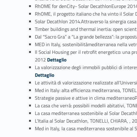
RhOME for denCity- Solar DecathlonEurope 2014
RhOME, il progetto italiano che ha vinto il Sola
Solar Decathlon 2014.Attraverso la sinergia cas
Timber buildings and thermal inertia: open scie
Dal “Sacro Gra” a “La grande bellezza”: la prop
MED in Italy, sostenibilitàmediterranea nella ve
Il Social Housing per il retrofit energetico: una
Link identifier #identifier_person_104063-32
2012
Dettaglio
La valorizzazione degli immobili pubblici di inte
Dettaglio
Le attività di valorizzazione realizzate all’Univ
Med in Italy: alta efficienza mediterranea, TONE
Strategie passive e attive in clima mediterraneo
La casa che verrà: possibili modelli abitativi, TO
La casa mediterranea sostenibile al Solar Deca
L'Italia al Solar Decathlon, TONELLI, CHIARA, , 2
Med in Italy, la casa mediterranea sostenibile a