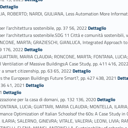
Link identifier #identifier_person_140257-51
3
Dettaglio
, ROBERTO; NARDI, GIULIANA, Less Automation More Information
Link identifier #identifier_person_188072-53
er l’architettura sostenibile, pp. 37 56, 2022
Dettaglio
r l'architettura sostenibile.SDG 11 Città e comunità sostenibili, v
ONE, MARTA; GRAZIESCHI, GIANLUCA, Integrated Approach to A
Link identifier #identifier_person_91575-55
69 176, 2022
Dettaglio
UATTARI, MARIA CLAUDIA; RONCONE, MARTA; FONTANA, LUCIA; 
Ventilation of Massive Buildings:A Case Study, pp. 411 416, 202
Link identifier #identifier_person_177135-57
 a smart citizenship, pp. 63 65, 2022
Dettaglio
Link identifier #identifier_person_19741-58
Is the European Buildings Future Smart?, pp. 427 438, 2021
Detta
Link identifier #identifier_person_33794-59
. 36 41, 2021
Dettaglio
Link identifier #identifier_person_179086-60
21
Dettaglio
Link identifier #identifier_person_146400-61
izzazione per la casa di domani, pp. 132 136, 2020
Dettaglio
ONTANA, LUCIA; GUATTARI, MARIA CLAUDIA; MONTELLA, ILARIA;
nce Optimization of Italian Schoolsof the 60s: A Case Study in 
 ILARIA; SALERNO, GINEVRA; VITALE, VALERIA; LEONI, LIVIA; 
ELLI, ELENA; MANSI, ANTONELLA, Sustainability of schools: a mul