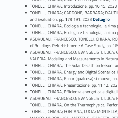
TONELLI, CHIARA, Introduzione, pp. 10 15, 202
TONELLI, CHIARA; CARDONE, BARBARA; D'AUTILIA
Link identifier #identifier_person_170308-52
and Evaluation, pp. 179 191, 2023
Dettaglio
TONELLI, CHIARA, Ecologia e tecnologia, la rima p
TONELLI, CHIARA, Ecologia e tecnologia, la rima pe
ASDRUBALI, FRANCESCO; TONELLI, CHIARA; RONC
of Buildings Refurbishment: A Case Study, pp. 1
ASDRUBALI, FRANCESCO; EVANGELISTI, LUCA; G
VALERIA, Modeling and Measurements in Natural 
TONELLI, CHIARA, The Solar Decathlon lesson for
TONELLI, CHIARA, Energy and Digital Scenarios. 
TONELLI, CHIARA, Eppur (qualcosa) si muove, pp
TONELLI, CHIARA, Presentazione, pp. 11 12, 20
TONELLI, CHIARA, Efficienza energetica e digital
ASDRUBALI, FRANCESCO; EVANGELISTI, LUCA; F
TONELLI, CHIARA, On the Thermophysical Performa
TONELLI, CHIARA; FONTANA, LUCIA; MONTELLA,
MARCO; UDROIU, ION; MATTEI, ELISABETTA; PETTIN