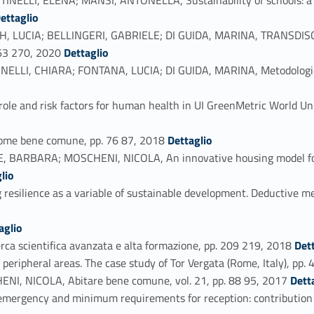
tifier_person_66447-63
ettaglio
GH, LUCIA; BELLINGERI, GABRIELE; DI GUIDA, MARINA, TRANS
Link identifier #identifier_person_11361-64
263 270, 2020
Dettaglio
LI, CHIARA; FONTANA, LUCIA; DI GUIDA, MARINA, Metodologie trans
e and risk factors for human health in UI GreenMetric World Univ
Link identifier #identifier_person_149445-67
ome bene comune, pp. 76 87, 2018
Dettaglio
BARBARA; MOSCHENI, NICOLA, An innovative housing model for 
lio
silience as a variable of sustainable development. Deductive me
aglio
Link identifier #identifier_person_35853-71
rca scientifica avanzata e alta formazione, pp. 209 219, 2018
Det
eripheral areas. The case study of Tor Vergata (Rome, Italy), pp
Link identifier #identifier_person_140801-73
, NICOLA, Abitare bene comune, vol. 21, pp. 88 95, 2017
Dett
rgency and minimum requirements for reception: contribution to