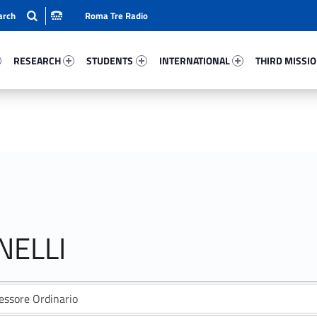
Roma Tre Radio
94-15
Research 78084-24
Students 60544-33
International 70747-50
Third Mission 
RESEARCH
STUDENTS
INTERNATIONAL
THIRD MISSI
NELLI
essore Ordinario