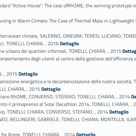
tandard “Active House”: The case ofRhOME, the winning prototype 
using in Warm Climate: The Case of Thermal Mass in Lightweigh
editerranean climate, SALERNO, GINEVRA; TERESI, LUCIANO; TONE
Link identifier #identifier_person_51168-14
fici, TONELLI, CHIARA, , 2016
Dettaglio
Link identifier #identifier_person_47187-15
one urbana dei quartieri informali, TONELLI, CHIARA, , 2015
Dettag
omportamento degli utenti al centro della gestione dell’efficienza
Link identifier #identifier_person_123576-17
, , 2015
Dettaglio
transizione energetica e la decarbonizzazione della nostra società
Link identifier #identifier_person_25361-19
LLI, CHIARA, , 2015
Dettaglio
Link identifier #identifier_person_141296-20
 italiano RhOME, CONVERSO, STEFANO; TONELLI, CHIARA, , 2014
De
vinto il primopremio al Solar Decathlon 2014, TONELLI, CHIARA, , 
Link identifier #identifier_person_10639-22
enship, TONELLI, CHIARA; CONVERSO, STEFANO, , 2014
Dettaglio
O, BELLINGERI, GABRIELE; TONELLI, CHIARA; MONTELLA, ILARI
Link identifier #identifier_person_10218-25
e for Rome, TONELLI, CHIARA, , 2014
Dettaglio