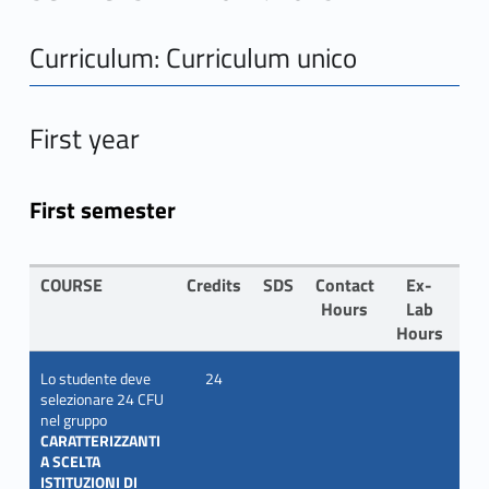
Curriculum: Curriculum unico
First year
First semester
COURSE
Credits
SDS
Contact
Ex-
LA
Hours
Lab
Hours
Lo studente deve
24
selezionare 24 CFU
nel gruppo
CARATTERIZZANTI
A SCELTA
ISTITUZIONI DI