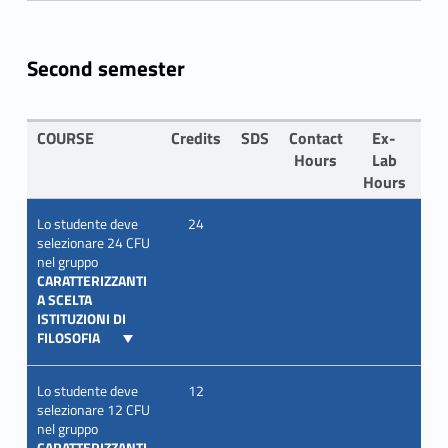
Second semester
COURSE
Credits
SDS
Contact
Ex-
LA
Hours
Lab
Hours
Lo studente deve
24
selezionare 24 CFU
nel gruppo
CARATTERIZZANTI
A SCELTA
ISTITUZIONI DI
FILOSOFIA
Lo studente deve
12
selezionare 12 CFU
nel gruppo
CARATTERIZZANTI