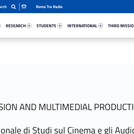
Roma Tre Radio
41-15
Research 50056-24
Students 72331-33
International 25571-50
Third Mission 
RESEARCH
STUDENTS
INTERNATIONAL
THIRD MISSI
VISION AND MULTIMEDIAL PRODUCT
onale di Studi sul Cinema e gli Audio