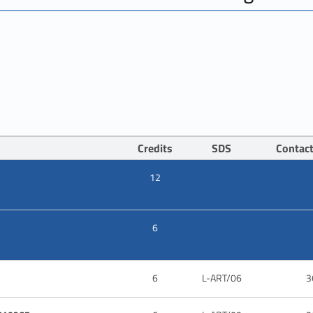
Credits
SDS
Contac
12
6
6
L-ART/06
3