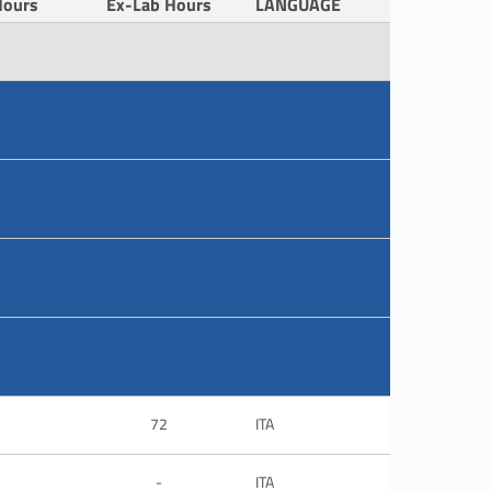
Hours
Ex-Lab Hours
LANGUAGE
72
ITA
-
ITA