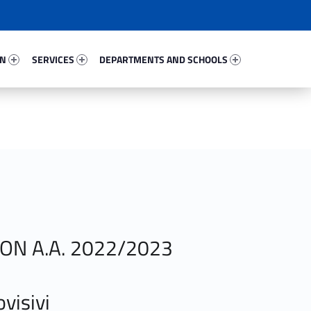
48506-67
Services 60624-81
Departments And Schools 82247-96
ON
SERVICES
DEPARTMENTS AND SCHOOLS
ION A.A. 2022/2023
visivi