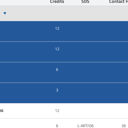
Credits
SDS
Contact 
12
12
6
3
06
12
6
L-ART/06
36