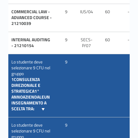
COMMERCIAL LAW -
9
IUS/04
60
-
ADVANCED COURSE -
21210039
INTERNAL AUDITING
9
SECS-
60
-
- 21210154
P/07
Lo studente deve
9
selezionare 9 CFU nel
gruppo
1CONSULENZA
DIREZIONALE E
STRATEGICA1°
ANNOAZIENDALEUN
INSEGNAMENTO A
SCELTA TRA:
Lo studente deve
9
selezionare 9 CFU nel
gruppo