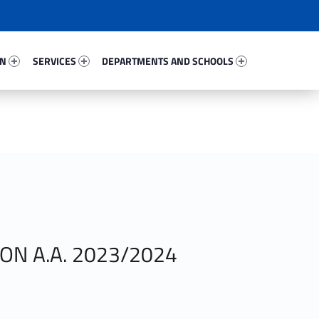
57281-67
Services 31375-81
Departments And Schools 95493-96
ON
SERVICES
DEPARTMENTS AND SCHOOLS
ION A.A. 2023/2024