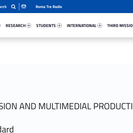
Roma Tre Radio
95-15
Research 95272-24
Students 75158-33
International 25988-50
Third Mission 
RESEARCH
STUDENTS
INTERNATIONAL
THIRD MISSI
VISION AND MULTIMEDIAL PRODUCT
dard