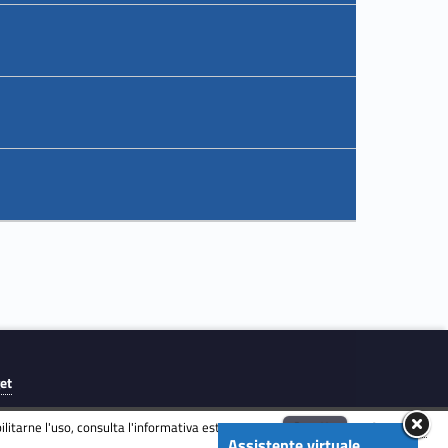
get
litarne l'uso, consulta l'informativa estesa.
ENG
Accetta
Informativa
Assistente virtuale