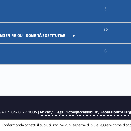
3
12
 INSERIRE QUI IDONEITÀ SOSTITUTIVE
6
F./P.I. n. 04400441004 |
Privacy
|
Legal Notes
|
Accessibility
|
Accessibility Tar
 Confermando accetti il suo utilizzo. Se vuoi saperne di più e leggere come disabi