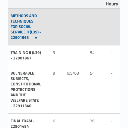
Hours
METHODS AND
TECHNIQUES
FOR SOCIAL
SERVICE II (L39) -
22901963
TRAINING II (L39)
9
54
-
IT
- 22901967
VULNERABLE
9
IUS/08
54
-
IT
SUBJECTS,
CONSTITUTIONAL
PROTECTIONS
AND THE
WELFARE STATE
- 22911340
FINAL EXAM -
6
36
-
IT
22901484