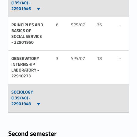
(L39/40) -
22901946
PRINCIPLES AND
6
SPS/07
36
-
IT
BASICS OF
SOCIAL SERVICE
- 22901950
OBSERVATORY
3
SPS/07
18
-
IT
INTERNSHIP
LABORATORY -
22910273
SOCIOLOGY
(L39/40) -
22901948
Second semester