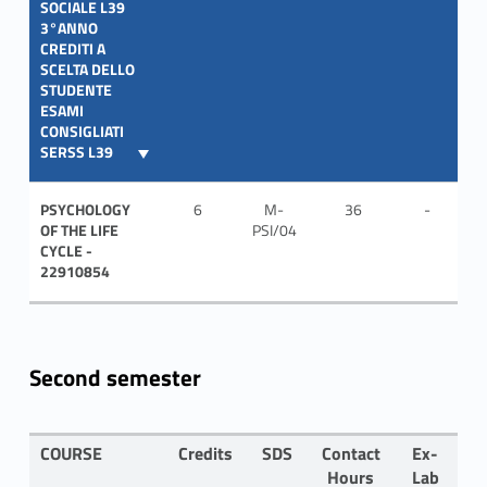
SOCIALE L39
3°ANNO
CREDITI A
SCELTA DELLO
STUDENTE
ESAMI
CONSIGLIATI
SERSS L39
PSYCHOLOGY
6
M-
36
-
IT
OF THE LIFE
PSI/04
CYCLE -
22910854
Second semester
COURSE
Credits
SDS
Contact
Ex-
L
Hours
Lab