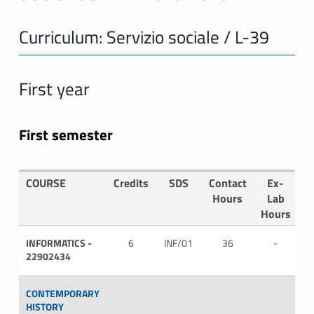
Curriculum: Servizio sociale / L-39
First year
First semester
COURSE
Credits
SDS
Contact
Ex-
L
Hours
Lab
Hours
INFORMATICS -
6
INF/01
36
-
IT
22902434
CONTEMPORARY
HISTORY