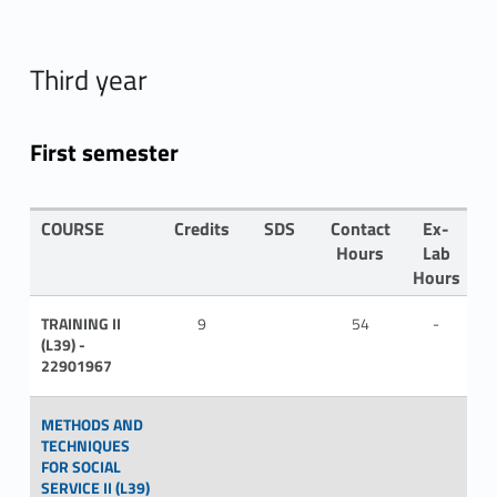
Third year
First semester
COURSE
Credits
SDS
Contact
Ex-
L
Hours
Lab
Hours
TRAINING II
9
54
-
IT
(L39) -
22901967
METHODS AND
TECHNIQUES
FOR SOCIAL
SERVICE II (L39)