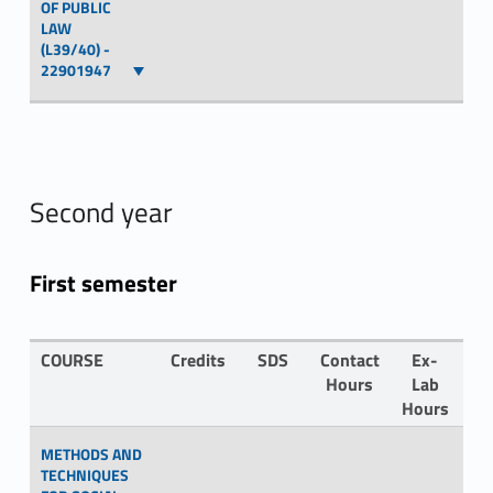
OF PUBLIC
LAW
(L39/40) -
22901947
Second year
First semester
COURSE
Credits
SDS
Contact
Ex-
LA
Hours
Lab
Hours
METHODS AND
TECHNIQUES