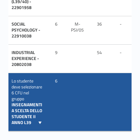
(L39/40) -
22901958
SOCIAL
6
M-
36
-
ITA
PSYCHOLOGY -
PSI/05
22910038
INDUSTRIAL
9
54
-
ITA
EXPERIENCE -
20802038
Lo studente
6
deve selezionare
6 CFU nel
gruppo
INSEGNAMENTI
A SCELTA DELLO
STUDENTE II
ANNO L39