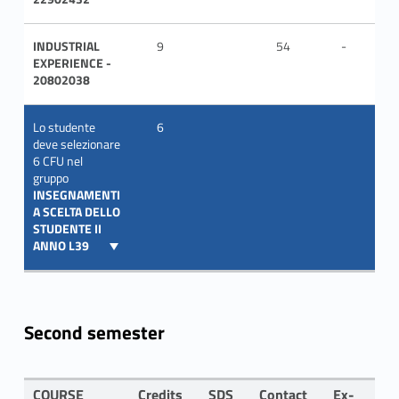
INDUSTRIAL
9
54
-
ITA
EXPERIENCE -
20802038
Lo studente
6
deve selezionare
6 CFU nel
gruppo
INSEGNAMENTI
A SCELTA DELLO
STUDENTE II
ANNO L39
Second semester
COURSE
Credits
SDS
Contact
Ex-
LA