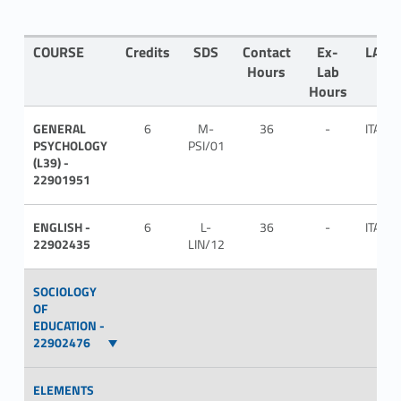
COURSE
Credits
SDS
Contact
Ex-
LANG
Hours
Lab
Hours
GENERAL
6
M-
36
-
ITA
PSYCHOLOGY
PSI/01
(L39) -
22901951
ENGLISH -
6
L-
36
-
ITA
22902435
LIN/12
SOCIOLOGY
OF
EDUCATION -
22902476
ELEMENTS