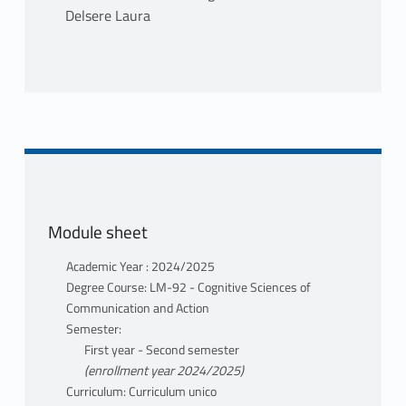
Delsere Laura
CORE DOCUMENTATION
1. TOOLS FOR THE REPORTER
Randall, David, The Universal Journalist.
London: Plutopress 2000
2. CRIME NEWS / IN THIS SECTION A
Module sheet
VOLUME TO BE CHOSEN FROM:
(edited by Davide Bagnoli), La cronaca nera
Academic Year : 2024/2025
in Italia. Il perché della sua
Degree Course: LM-92 - Cognitive Sciences of
spettacolarizzazione, Temperino Rosso-
Communication and Action
Edizioni Fortini, Brescia 2016
Semester:
First year - Second semester
Francesca Rizzuto, La società dell'orrore.
(enrollment year 2024/2025)
Terrorism and communication in the age of
Curriculum: Curriculum unico