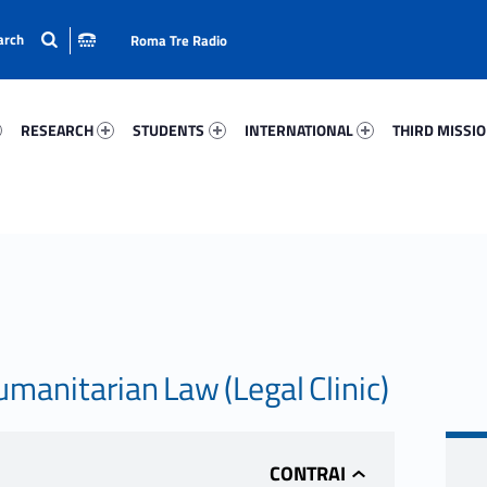
Roma Tre Radio
25-15
Research 69927-24
Students 25491-33
International 11145-50
Third Mission 
RESEARCH
STUDENTS
INTERNATIONAL
THIRD MISSI
manitarian Law (Legal Clinic)