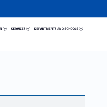
62016-67
Services 58327-81
Departments And Schools 23299-96
ON
SERVICES
DEPARTMENTS AND SCHOOLS