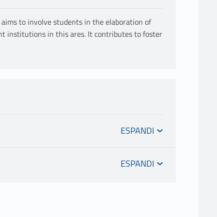
aims to involve students in the elaboration of
 institutions in this ares. It contributes to foster
tarian Law (Legal Clinic) in