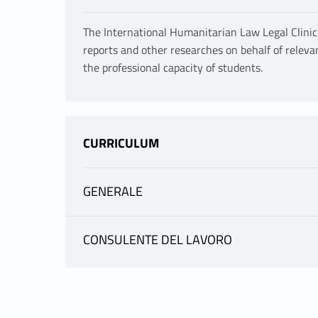
The International Humanitarian Law Legal Clinic 
reports and other researches on behalf of relevant
the professional capacity of students.
CURRICULUM
GENERALE
INFORMATION
CONSULENTE DEL LAVORO
INFORMATION
BARTOLINI GIULIO
|
teacher profile
teaching materials
BARTOLINI GIULIO
Mutuazione: 20110595 International Humani