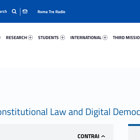
Roma Tre Radio
52-15
Research 30081-24
Students 48743-33
International 6579-50
Third Mission 
RESEARCH
STUDENTS
INTERNATIONAL
THIRD MISSI
stitutional Law and Digital Democ