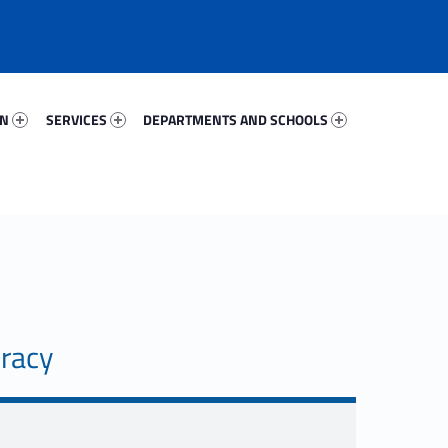
16579-67
Services 53164-81
Departments And Schools 52646-96
ON
SERVICES
DEPARTMENTS AND SCHOOLS
racy