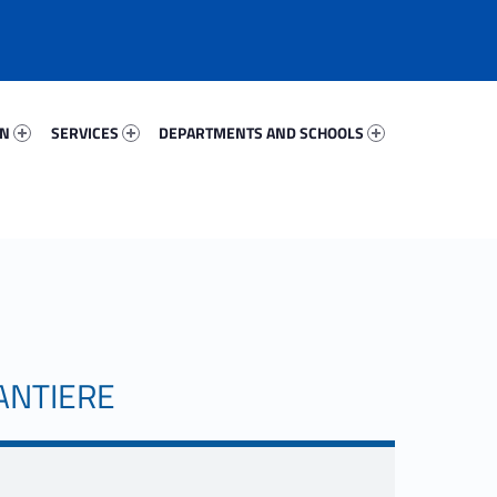
6278-67
Services 90950-81
Departments And Schools 59114-96
ON
SERVICES
DEPARTMENTS AND SCHOOLS
ANTIERE