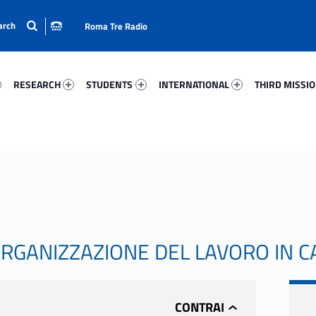
Roma Tre Radio
99-15
Research 55959-24
Students 94525-33
International 97775-50
Third Mission 
RESEARCH
STUDENTS
INTERNATIONAL
THIRD MISSI
ORGANIZZAZIONE DEL LAVORO IN C