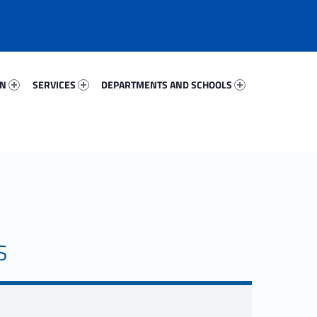
91280-67
Services 1008-81
Departments And Schools 83647-96
ON
SERVICES
DEPARTMENTS AND SCHOOLS
S