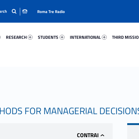
Roma Tre Radio
05-15
Research 28849-24
Students 46780-33
International 2964-50
Third Mission 
RESEARCH
STUDENTS
INTERNATIONAL
THIRD MISSI
HODS FOR MANAGERIAL DECISION