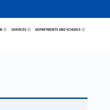
2848-67
Services 21044-81
Departments And Schools 97087-96
ON
SERVICES
DEPARTMENTS AND SCHOOLS