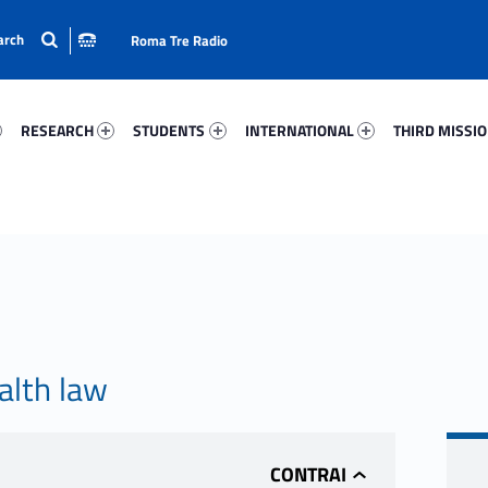
Roma Tre Radio
55-15
Research 79391-24
Students 69351-33
International 42224-50
Third Mission 
RESEARCH
STUDENTS
INTERNATIONAL
THIRD MISSI
alth law