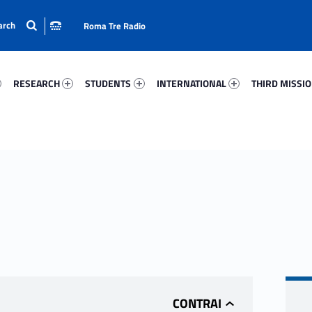
Roma Tre Radio
73-15
Research 14504-24
Students 67647-33
International 70899-50
Third Mission 
RESEARCH
STUDENTS
INTERNATIONAL
THIRD MISSI