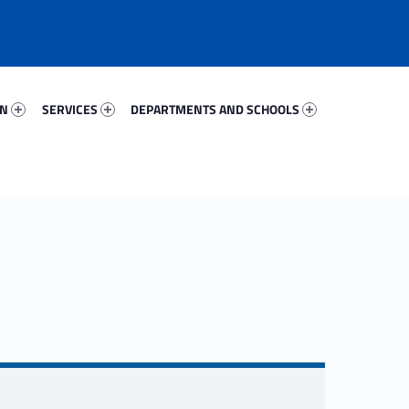
27203-67
Services 93146-81
Departments And Schools 73638-96
ON
SERVICES
DEPARTMENTS AND SCHOOLS