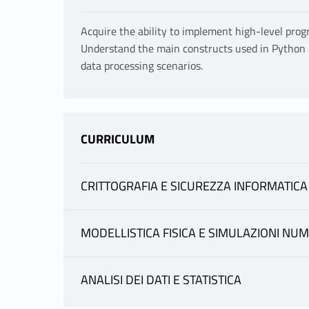
Acquire the ability to implement high-level prog
Understand the main constructs used in Python a
data processing scenarios.
CURRICULUM
CRITTOGRAFIA E SICUREZZA INFORMATICA
INFORMATION
MODELLISTICA FISICA E SIMULAZIONI NU
INFORMATION
ONOFRI ELIA
|
ANALISI DEI DATI E STATISTICA
teacher profile
teaching materials
INFORMATION
ONOFRI ELIA