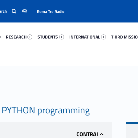
Roma Tre Radio
72-15
Research 67082-24
Students 34664-33
International 45899-50
Third Mission 
RESEARCH
STUDENTS
INTERNATIONAL
THIRD MISSI
 PYTHON programming