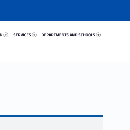
87541-67
Services 57557-81
Departments And Schools 14889-96
ON
SERVICES
DEPARTMENTS AND SCHOOLS