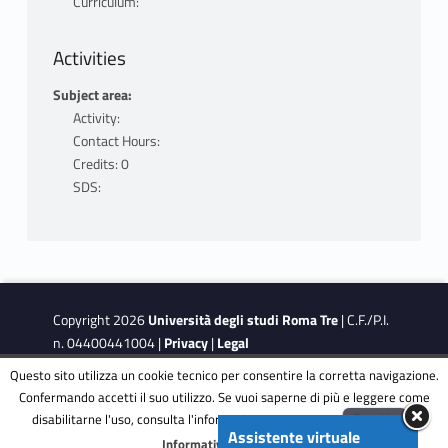
Curriculum:
Activities
Subject area:
Activity:
Contact Hours:
Credits: 0
SDS:
Copyright 2026
Università degli studi Roma Tre
| C.F./P.I.
n. 04400441004 |
Privacy
|
Legal
Notes
|
Accessibility
|
Accessibility Target
Questo sito utilizza un cookie tecnico per consentire la corretta navigazione.
Confermando accetti il suo utilizzo. Se vuoi saperne di più e leggere come
disabilitarne l'uso, consulta l'informativa estesa.
ENG
Accetta
This site is protected by reCAPTCHA and the Google
Privacy
Assistente virtuale
Menu
Informativa completa
Policy
and
Terms of Service
apply.