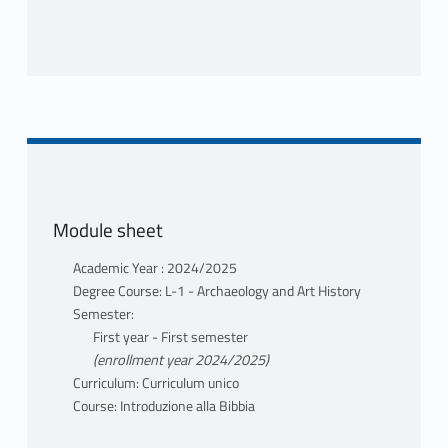
Acts, letters, apocalypses. Formation of the
New Testament canon, apocryphal books.
The New Testament text and ancient
translations (Alberto D'Anna)
CORE DOCUMENTATION
Module sheet
Materials concerning the course will be
made available by teachers.
Academic Year : 2024/2025
Degree Course: L-1 - Archaeology and Art History
TYPE OF DELIVERY OF THE COURSE
Semester:
The course will be conducted mainly in the
First year - First semester
form of lectures, with some moments of
(enrollment year 2024/2025)
active participation devoted to shared
Curriculum: Curriculum unico
discussion of the text.
Course: Introduzione alla Bibbia