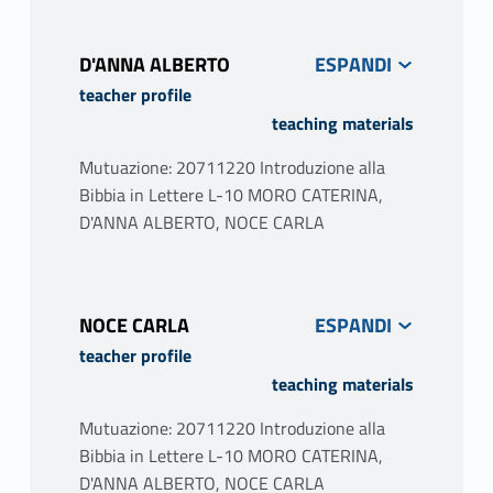
PROGRAMME
The course aims to introduce students,
D'ANNA ALBERTO
according to the historical-critical method,
teacher profile
to literary and historical-religious issues
teaching materials
related to the composition, selection,
transmission and interpretation of the texts
Mutuazione: 20711220 Introduzione alla
that converged in the Hebrew and Christian
Bibbia in Lettere L-10 MORO CATERINA,
Bible. The course will be structured in three
D'ANNA ALBERTO, NOCE CARLA
sections:
Literary history and formation of the
NOCE CARLA
Hebrew canon of Scripture. The Old
teacher profile
Testament text and ancient translations
teaching materials
(Caterina Moro).
Mutuazione: 20711220 Introduzione alla
Historical Jesus and the construction of
Bibbia in Lettere L-10 MORO CATERINA,
memory: traditions and gospels (Carla Noce)
D'ANNA ALBERTO, NOCE CARLA